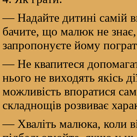
— Надайте дитині самій в
бачите, що малюк не знає,
запропонуєте йому пограти
— Не квапитеся допомагат
нього не виходять якісь ді
можливість впоратися сам
складнощів розвиває харак
— Хваліть малюка, коли ві