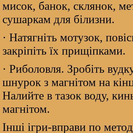
мисок, банок, склянок, ме
сушаркам для білизни.
· Натягніть мотузок, повіс
закріпіть їх прищіпками.
· Риболовля. Зробіть вудк
шнурок з магнітом на кінц
Налийте в тазок воду, кинь
магнітом.
Інші ігри-вправи по мето