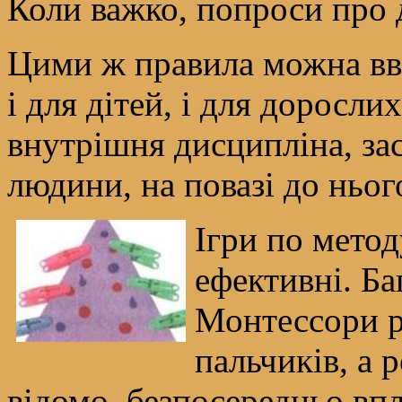
Коли важко, попроси про д
Цими ж правила можна вве
і для дітей, і для доросл
внутрішня дисципліна, зас
людини, на повазі до нього
Ігри по метод
ефективні. Ба
Монтессори р
пальчиків, а 
відомо, безпосередньо впл