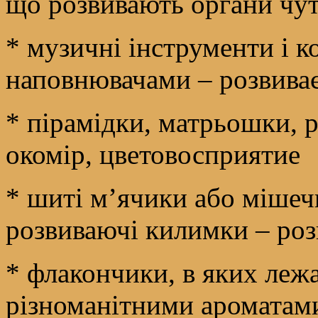
що розвивають органи чут
* музичні інструменти і к
наповнювачами – розвива
* пірамідки, матрьошки, 
окомір, цветовосприятие
* шиті м’ячики або мішеч
розвиваючі килимки – роз
* флакончики, в яких лежат
різноманітними ароматами