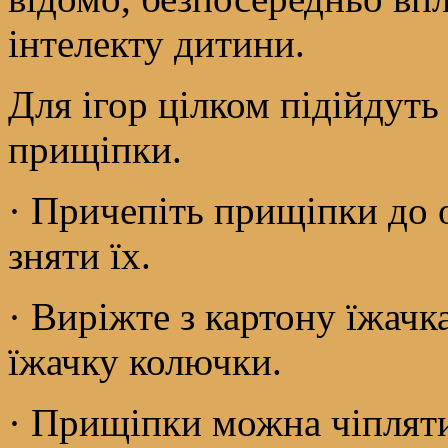
інтелекту дитини.
Для ігор цілком підійдуть
прищіпки.
· Причепіть прищіпки до 
зняти їх.
· Виріжте з картону їжачк
їжачку колючки.
· Прищіпки можна чіпляти