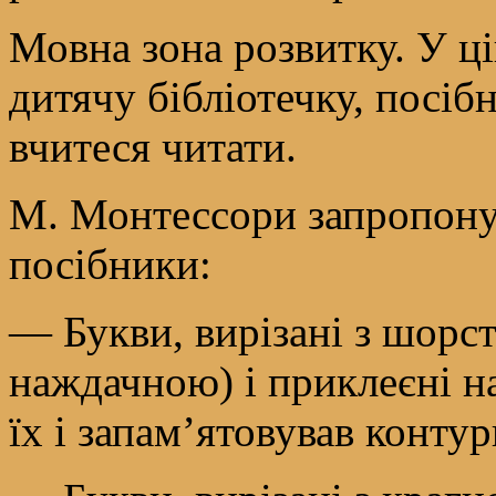
Мовна зона розвитку. У ц
дитячу бібліотечку, посіб
вчитеся читати.
М. Монтессори запропонув
посібники:
— Букви, вирізані з шорс
наждачною) і приклеєні н
їх і запам’ятовував контур