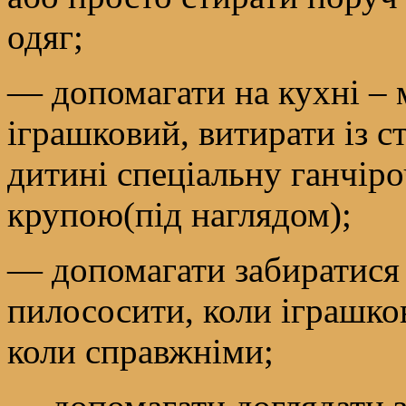
одяг;
— допомагати на кухні – 
іграшковий, витирати із с
дитині спеціальну ганчіроч
крупою(під наглядом);
— допомагати забиратися 
пилососити, коли іграшк
коли справжніми;