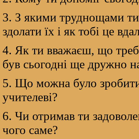
3. З якими труднощами ти 
здолати їх і як тобі це вда
4. Як ти вважаєш, що тре
був сьогодні ще дружно на
5. Що можна було зробит
учителеві?
6. Чи отримав ти задоволе
чого саме?