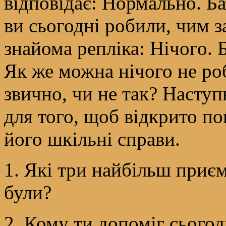
відповідає: Нормально. Б
ви сьогодні робили, чим з
знайома репліка: Нічого. 
Як же можна нічого не ро
звично, чи не так? Наступ
для того, щоб відкрито п
його шкільні справи.
1. Які три найбільш приє
були?
2. Кому ти допоміг сьогод