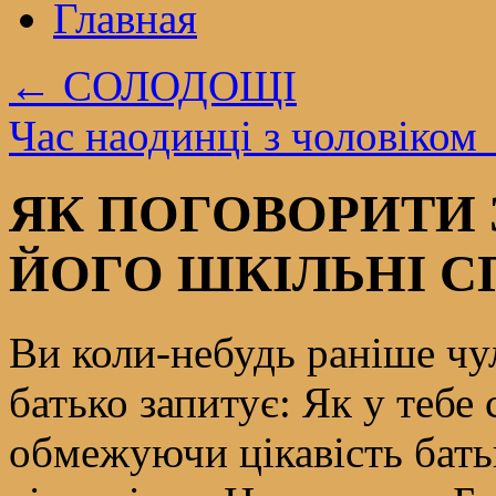
Главная
←
СОЛОДОЩІ
Час наодинці з чоловіком
ЯК ПОГОВОРИТИ
ЙОГО ШКІЛЬНІ С
Ви коли-небудь раніше чу
батько запитує: Як у тебе
обмежуючи цікавість бать