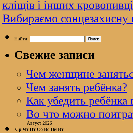
кліщів і інших кровопивц
Вибираємо сонцезахисну 
Найти:
Свежие записи
Чем женщине занятьс
Чем занять ребёнка?
Как убедить ребёнка 
Во что можно поигра
Август 2026
Ср
Чт
Пт
Сб
Вс
Пн
Вт