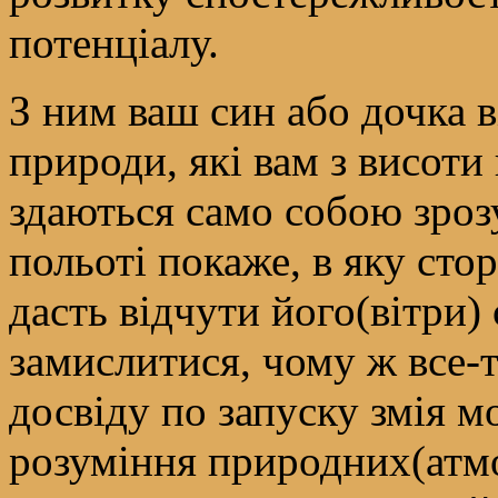
потенціалу.
З ним ваш син або дочка в
природи, які вам з висоти
здаються само собою зроз
польоті покаже, в яку стор
дасть відчути його(вітри) 
замислитися, чому ж все-т
досвіду по запуску змія м
розуміння природних(атм