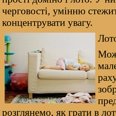
черговості, умінню стежит
концентрувати увагу.
Лот
Мож
мале
раху
зоб
пре
розглянемо, як грати в лот