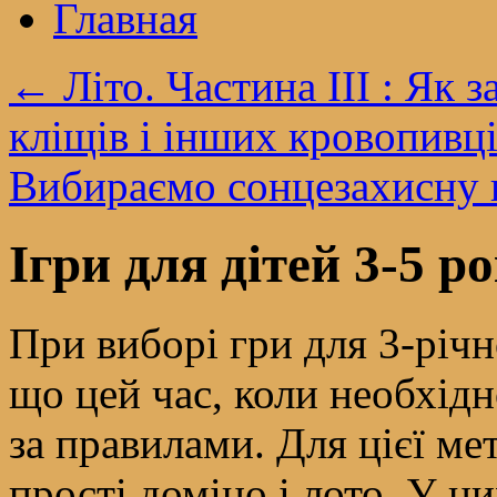
Главная
←
Літо. Частина III : Як 
кліщів і інших кровопивц
Вибираємо сонцезахисну 
Ігри для дітей 3-5 ро
При виборі гри для 3-річн
що цей час, коли необхід
за правилами. Для цієї ме
прості доміно і лото. У 