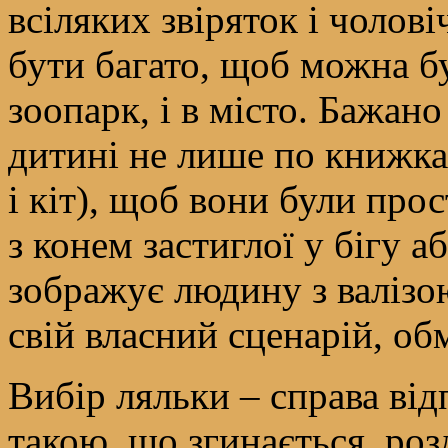
всіляких звіряток і чолов
бути багато, щоб можна бул
зоопарк, і в місто. Бажан
дитині не лише по книжках
і кіт), щоб вони були прос
з конем застиглої у бігу 
зображує людину з валізо
свій власний сценарій, о
Вибір ляльки – справа від
такою, що згинається, роз