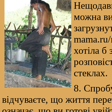
Нещодавн
можна ви
загрузнут
mama.ru/r
хотіла б 
розповіст
стеклах.
8. Спроб
відчуваєте, що життя пере
означає, що ви готові уві