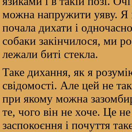
язиками і в такій позі. Оч
можна напружити уяву. Я 
почала дихати і одночасно
собаки закінчилося, ми р
лежали биті стекла.
Таке дихання, як я розумі
свідомості. Але цей не так
при якому можна зазомби
те, чого він не хоче. Це н
заспокоєння і почуття таке