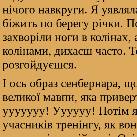
нічого навкруги. Я уявлял
біжить по берегу річки. П
захворіли ноги в колінах,
колінами, дихаєш часто. 
розгойдуєшся.
І ось образ сенбернара, щ
великої мавпи, яка привер
ууууууу! Уууууу! Потім я
учасників тренінгу, як во