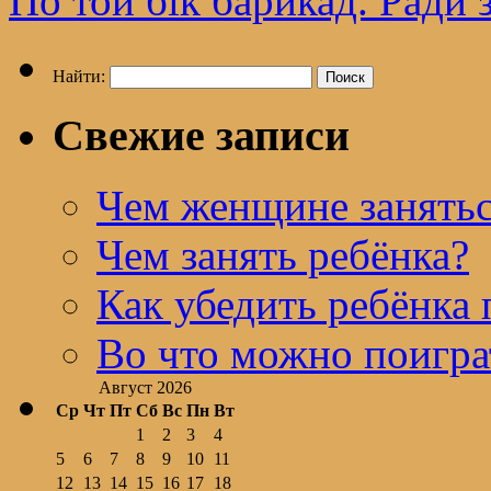
По той бік барикад. Ради з
Найти:
Свежие записи
Чем женщине занятьс
Чем занять ребёнка?
Как убедить ребёнка 
Во что можно поигра
Август 2026
Ср
Чт
Пт
Сб
Вс
Пн
Вт
1
2
3
4
5
6
7
8
9
10
11
12
13
14
15
16
17
18