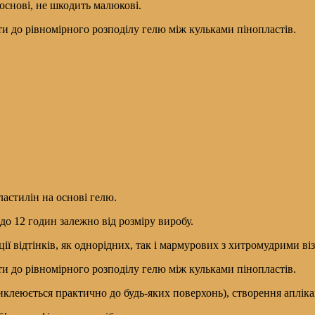
основі, не шкодить малюкові.
и до рівномірного розподілу гелю між кульками пінопластів.
ластилін на основі гелю.
 до 12 годин залежно від розміру виробу.
ї відтінків, як однорідних, так і мармурових з хитромудрими в
и до рівномірного розподілу гелю між кульками пінопластів.
клеюється практично до будь-яких поверхонь), створення аплікаці