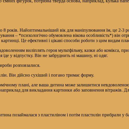
’ємних фігурок, потрібна тверда основа, наприклад, кулька папе
о 8 років. Найоптимальніший вік для маніпулювання їм, це 2-3 р
ання – *психологічно обумовлена вікова особливість*) він отри
 картинці. Це ефективні і цікаві способи роботи з цим видам пла
доволенням виліплять героя мультфільму, казки або комікса, при
їде у відпустку. Він не забруднить ні машину, ні одяг.
вироби розповзалися.
ін. Він дійсно сухіший і погано тримає форму.
номічному плані, але ваша дитина може залишитися невдоволеною
наприклад для викладання картинки або заповнення вітражів. Дл
итина позаймалася з пластиліном і потім пластилін прибрали у ба