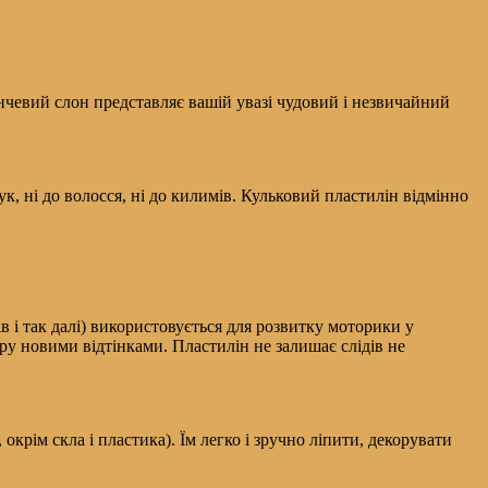
анчевий слон представляє вашій увазі чудовий і незвичайний
к, ні до волосся, ні до килимів. Кульковий пластилін відмінно
 і так далі) використовується для розвитку моторики у
у новими відтінками. Пластилін не залишає слідів не
окрім скла і пластика). Їм легко і зручно ліпити, декорувати