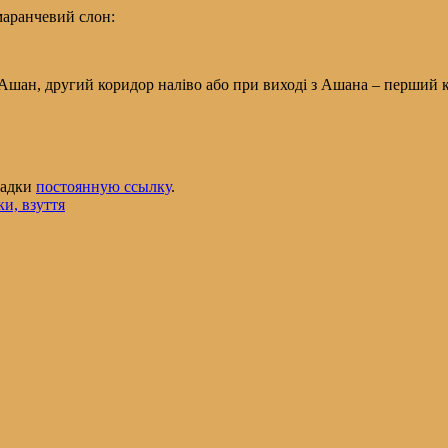
маранчевий слон:
Ашан, другий коридор наліво або при виході з Ашана – перший 
кладки
постоянную ссылку
.
и, взуття