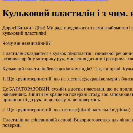
Кульковий пластилін і з чим. 
Дорогі Батьки і Діти! Ми раді продовжити з вами знайомство і
кульковий пластилін!
Чому він незвичайний?
Пластилін складається з кульок пінопластів і єднальної речовин
розвиває дрібну моторику рук, мислення дитини і розкриває тв
Кульковий пластилін буває декількох видів? Так, ви праві. Куль
1. Що крупнозернистий, що не застигає(яскраві кольори з блиск
Це БАГАТОРАЗОВИЙ, сухий на дотик пластилін, що не прилипає д
найменших. Ліпити їм краще на поверхні столу, або заповнюва
прилипає ні до рук, ні до одягу, ні до поверхонь.
2. Що крупнозернистий, що застигає(ніжні пастельні відтінки)
Пластилін на гліцериновій основі. Використовується для ліпленн
поверхні.