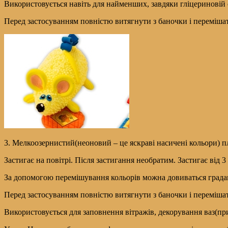
Використовується навіть для найменших, завдяки гліцериновій 
Перед застосуванням повністю витягнути з баночки і перемішат
3. Мелкоозернистий(неоновий – це яскраві насичені кольори) п
Застигає на повітрі. Після застигання необратим. Застигає від 3
За допомогою перемішування кольорів можна довиваться градаці
Перед застосуванням повністю витягнути з баночки і перемішат
Використовується для заповнення вітражів, декорування ваз(при