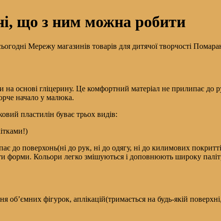
ні, що з ним можна робити
 сьогодні Мережу магазинів товарів для дитячої творчості Помар
и на основі гліцерину. Це комфортний матеріал не прилипає до ру
орче начало у малюка.
ковий пластилін буває трьох видів:
ітками!)
о поверхонь(ні до рук, ні до одягу, ні до килимових покриттів
ти форми. Кольори легко змішуються і доповнюють широку палітр
я об’ємних фігурок, аплікацій(тримається на будь-якій поверхні, 