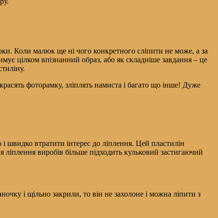
ру.
оки. Коли малюк ще ні чого конкретного сліпити не може, а за
мує цілком впізнанний образ, або як складніше завдання – це
стиліну.
красять фоторамку, зліплять намиста і багато що інше! Дуже
 і швидко втратити інтерес до ліплення. Цей пластилін
я ліплення виробів більше підходить кульковий застигаючий
ночку і щільно закрили, то він не захолоне і можна ліпити з