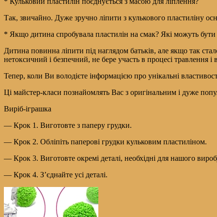
* Кульковий пластилін поєднується з масою для ліплення?
Так, звичайно. Дуже зручно ліпити з кулькового пластиліну осн
* Якщо дитина спробувала пластилін на смак? Які можуть бути
Дитина повинна ліпити під наглядом батьків, але якщо так стал
нетоксичний і безпечний, не бере участь в процесі травлення 
Тепер, коли Ви володієте інформацією про унікальні властивос
Ці майстер-класи познайомлять Вас з оригінальним і дуже попу
Виріб-іграшка
— Крок 1. Виготовте з паперу грудки.
— Крок 2. Обліпіть паперові грудки кульковим пластиліном.
— Крок 3. Виготовте окремі деталі, необхідні для нашого вироб
— Крок 4. З’єднайте усі деталі.