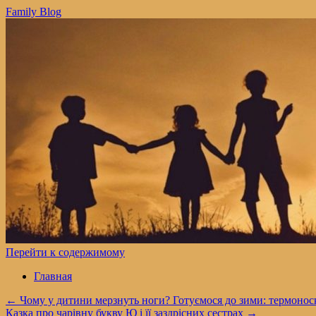
Family Blog
Перейти к содержимому
Главная
←
Чому у дитини мерзнуть ноги? Готуємося до зими: термоноск
Казка про чарівну букву Ю і її заздрісних сестрах
→