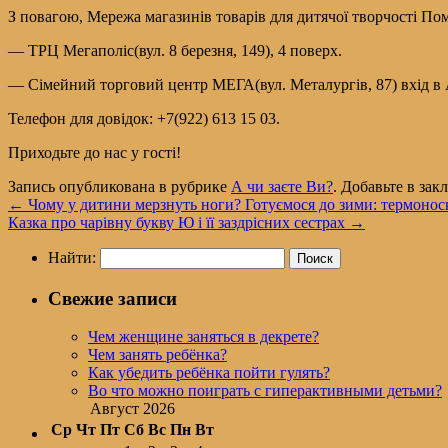
З повагою, Мережа магазинів товарів для дитячої творчості По
— ТРЦ Мегаполіс(вул. 8 березня, 149), 4 поверх.
— Сімейний торговий центр МЕГА(вул. Металургів, 87) вхід в 
Телефон для довідок: +7(922) 613 15 03.
Приходьте до нас у гості!
Запись опубликована в рубрике
А чи заєте Ви?
. Добавьте в за
←
Чому у дитини мерзнуть ноги? Готуємося до зими: термоноск
Казка про чарівну букву Ю і її заздрісних сестрах
→
Найти:
Свежие записи
Чем женщине заняться в декрете?
Чем занять ребёнка?
Как убедить ребёнка пойти гулять?
Во что можно поиграть с гиперактивными детьми?
Август 2026
Ср
Чт
Пт
Сб
Вс
Пн
Вт