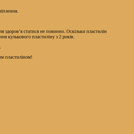
ліплення.
ля здоров’я статися не повинно. Оскільки пластилін
ня кулькового пластиліну з 2 років.
.
им пластиліном!