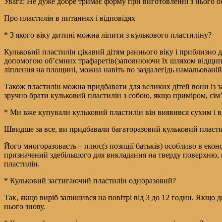
Увага: Не дуже добре тримає форму при виготовленні з нього об
Про пластилін в питаннях і відповідях
* З якого віку дитині можна ліпити з кулькового пластиліну?
Кульковий пластилін цікавий дітям раннього віку і приблизно д
допомогою об’ємних трафаретів(заповнюючи їх шляхом відщипув
ліплення на площині, можна навіть по заздалегідь намальованій
Також пластилін можна придбавати для великих дітей вони із за
зручно брати кульковий пластилін з собою, якщо приміром, сім’я 
* Ми вже купували кульковий пластилін він виявився сухим і 
Швидше за все, ви придбавали багаторазовий кульковий пластил
Його многоразовасть – плюс(з позиції батьків) особливо в еко
призначений здебільшого для викладання на тверду поверхню, 
пластилін.
* Кульковий застигаючий пластилін одноразовий?
Так, якщо виріб залишився на повітрі від 3 до 12 годин. Якщо д
нього знову.