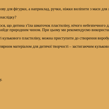
ову для фігурки, а наприклад, ручки, ніжки виліпити з маси для 
 наслідку?
ося, що дитина з’їла шматочок пластиліну, нічого небезпечного д
і вийде природним чином. При цьому ми рекомендуємо використан
ті кулькового пластиліну, можна приступити до створення виробу
лярним матеріалом для дитячої творчості – застигаючим кульков
у.