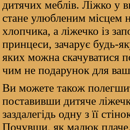
дитячих меблів. Ліжко у 
стане улюбленим місцем не
хлопчика, а ліжечко із за
принцеси, зачарує будь-яку
яких можна скачуватися по
чим не подарунок для ва
Ви можете також полегшит
поставивши дитяче ліжечк
заздалегідь одну з її стін
Почувши, як малюк плаче, 