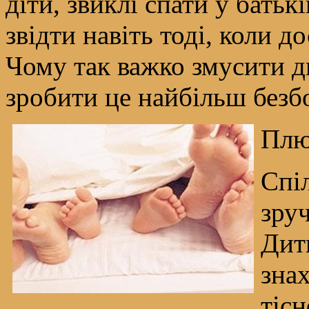
діти, звиклі спати у батьк
звідти навіть тоді, коли д
Чому так важко змусити д
зробити це найбільш безбо
Плю
Спі
зруч
Дит
знах
тіс