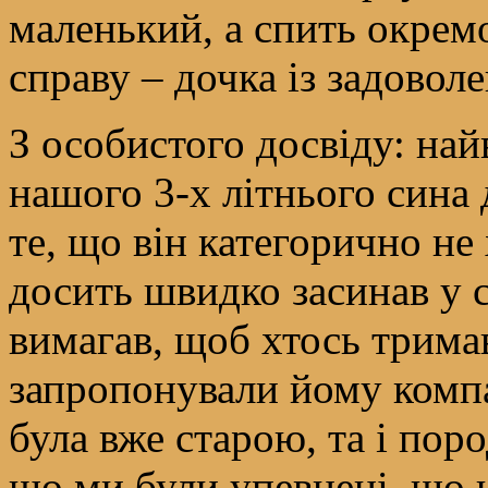
маленький, а спить окрем
справу – дочка із задовол
З особистого досвіду: на
нашого 3-х літнього сина
те, що він категорично не 
досить швидко засинав у 
вимагав, щоб хтось тримав
запропонували йому комп
була вже старою, та і поро
що ми були упевнені, що 