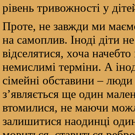
рівень тривожності у діте
Проте, не завжди ми маєм
на самоплив. Іноді діти н
відселятися, хоча начебто
немислимі терміни. А іно
сімейні обставини – люди
з’являється ще один мале
втомилися, не маючи можл
залишитися наодинці один 
мовиться, ставиться ребро