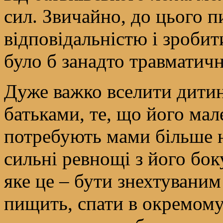
сил. Звичайно, до цього п
відповідальністю і зробит
було б занадто травматичн
Дуже важко вселити дитині
батьками, те, що його мал
потребують мами більше н
сильні ревнощі з його боку
яке це – бути знехтуваним
пищить, спати в окремому