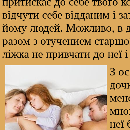
притискає до себе твого 
відчути себе відданим і з
йому людей. Можливо, в 
разом з отучением старшої
ліжка не привчати до неї 
З о
доч
мене
мно
неї