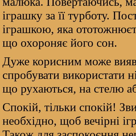
малюка. Повертаючись, м
іграшку за її турботу. По
іграшкою, яка ототожнюєт
що охороняє його сон.
Дуже корисним може вияв
спробувати використати н
що рухаються, на стелю аб
Спокій, тільки спокій! Зв
необхідно, щоб вечірні іг
Також для заспокоєння не