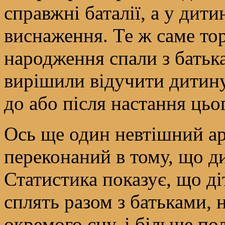
справжні баталії, а у дит
виснаження. Те ж саме торк
народження спали з батьк
вирішили відучити дитину 
до або після настання цьог
Ось ще один невтішний ар
переконаний в тому, що д
Статистика показує, що діт
сплять разом з батьками, 
окремого сну, і більше п