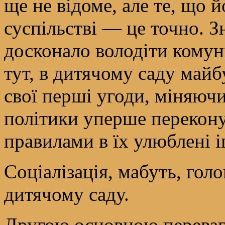
ще не відоме, але те, що 
суспільстві — це точно. З
досконало володіти кому
тут, в дитячому саду май
свої перші угоди, міняюч
політики уперше перекону
правилами в їх улюблені і
Соціалізація, мабуть, гол
дитячому саду.
Другою основною переваго