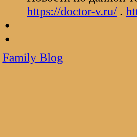
https://doctor-v.ru/
.
ht
Family Blog