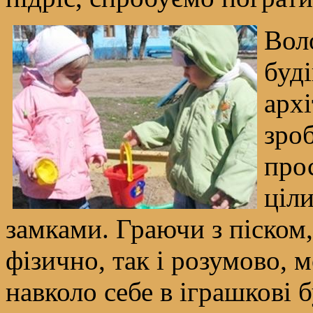
Вол
буд
архі
зро
прос
ціл
замками. Граючи з піском,
фізично, так і розумово,
навколо себе в іграшкові 