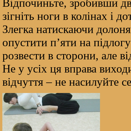
Відпочиньте, зробивши дв
зігніть ноги в колінах і д
Злегка натискаючи долоня
опустити п’яти на підлог
розвести в сторони, але ві
Не у усіх ця вправа вихо
відчуття – не насилуйте се