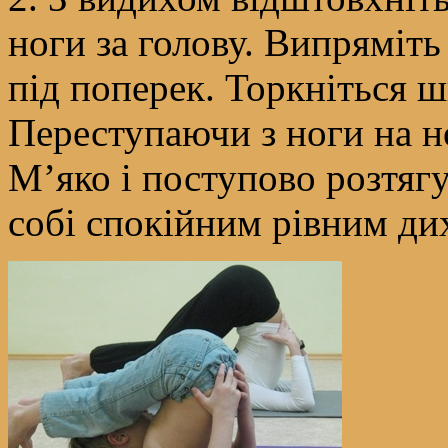
ноги за голову. Випряміть
під поперек. Торкніться 
Переступаючи з ноги на н
М’яко і поступово розтяг
собі спокійним рівним ди