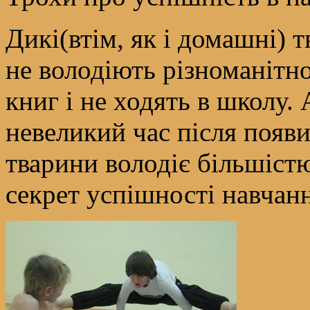
Дикі(втім, як і домашні) 
не володіють різноманіт
книг і не ходять в школу.
невеликий час після появи
тварини володіє більшіст
секрет успішності навчанн