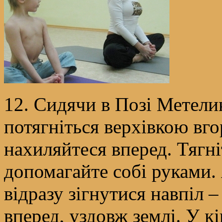
12. Сидячи в Позі Метелик
потягніться верхівкою вго
нахиляйтеся вперед. Тягні
допомагайте собі руками. Я
відразу зігнутися навпіл –
вперед, уздовж землі. У кі