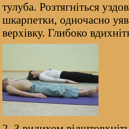
тулуба. Розтягніться узд
шкарпетки, одночасно уяві
верхівку. Глибоко вдихніт
2. З видихом відштовхніть