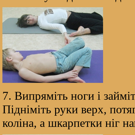
7. Випряміть ноги і займі
Підніміть руки верх, потя
коліна, а шкарпетки ніг на