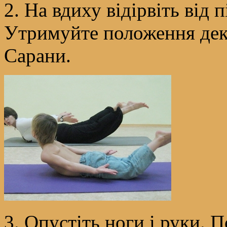
2. На вдиху відірвіть від п
Утримуйте положення декі
Сарани.
3. Опустіть ноги і руки. П