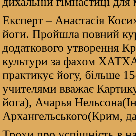
дихальній гімнастиці для 
Експерт – Анастасія Коси
йоги. Пройшла повний кур
додаткового утворення Кр
культури за фахом ХАТХА
практикує йогу, більше 15
учителями вважає Картику
йога), Ачарья Нельсона(Ін
Архангельського(Крим, да
Трохи про успішність в н