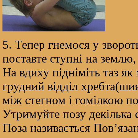
5. Тепер гнемося у зворотн
поставте ступні на землю
На вдиху підніміть таз як 
грудний відділ хребта(шия
між стегном і гомілкою по
Утримуйте позу декілька 
Поза називається Пов’яза