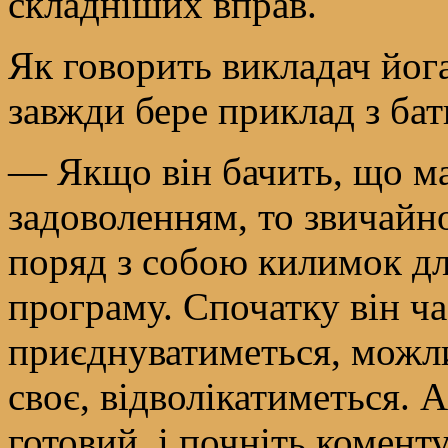
складніших вправ.
Як говорить викладач йог
завжди бере приклад з бат
— Якщо він бачить, що ма
задоволенням, то звичайно
поряд з собою килимок дл
програму. Спочатку він час
приєднуватиметься, можли
своє, відволікатиметься. А
готовий, і почніть комент