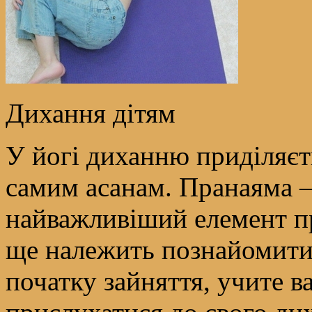
Дихання дітям
У йогі диханню приділяєть
самим асанам. Пранаяма –
найважливіший елемент пр
ще належить познайомитис
початку зайняття, учите 