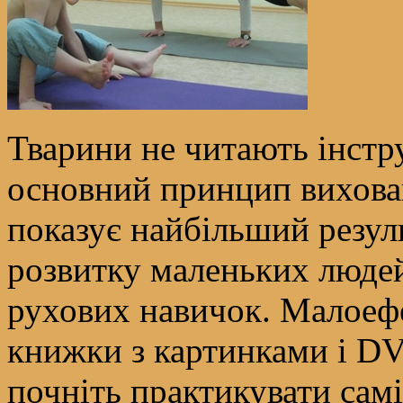
Тварини не читають інстру
основний принцип вихован
показує найбільший резуль
розвитку маленьких людей
рухових навичок. Малоефе
книжки з картинками і DV
почніть практикувати самі