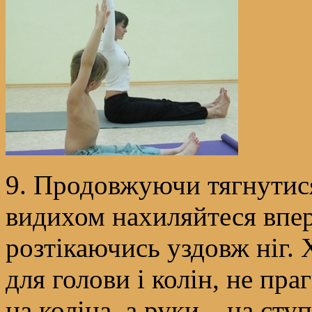
9. Продовжуючи тягнутися
видихом нахиляйтеся впер
розтікаючись уздовж ніг. 
для голови і колін, не пра
на коліна, а руки – на сту