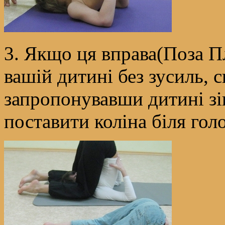
3. Якщо ця вправа(Поза П
вашій дитині без зусиль, 
запропонувавши дитині зіг
поставити коліна біля гол