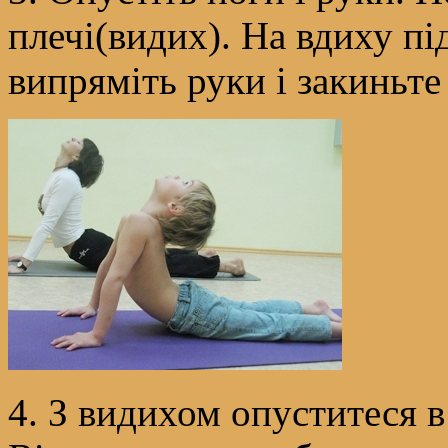
плечі(видих). На вдиху пі
випряміть руки і закиньте
4. З видихом опуститеся 