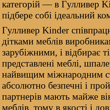
категорій — в Гулливер Ki
підбере собі ідеальний ко
Гулливер Kinder співпрац
дітками меблів виробниками
зарубіжними, і відбирає т
представлені меблі, шпале
найвищим міжнародним ст
абсолютно безпечні і про
партнерів мають майже ві
меблів, тому в якості і д