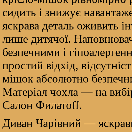
сидить і знижує навантаже
яскрава деталь оживить ін
лише дитячої. Наповнювач 
безпечними і гіпоалерген
простий відхід, відсутніст
мішок абсолютно безпечн
Матеріал чохла — на вибі
Салон Филатоff.
Диван Чарівний — яскрави