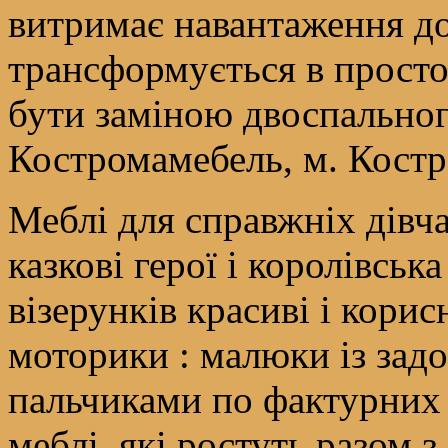
витримає навантаження до
трансформується в просто
бути заміною двоспальног
Костромамебель, м. Кост
Меблі для справжніх дівча
казкові герої і королівськ
візерунків красиві і корис
моторики : малюки із за
пальчиками по фактурних
меблі, які ростуть разом з