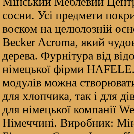
Мінський Меблевий Центр 
сосни. Усі предмети покр
воском на целюлозній осн
Becker Aсroma, який чудо
дерева. Фурнітура від ві
німецької фірми HAFELE. 
модулів можна створювати 
для хлопчика, так і для д
для німецької компанії We
Німеччині. Виробник: Мі