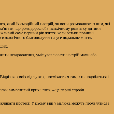
го, який їх емоційний настрій, як вони розмовляють з ним, які
м’ятати, що роль дорослої в психічному розвитку дитини
ажливий саме перший рік життя, коли батьки повинні
сихологічного благополуччя на усе подальше життя.
іших.
ажати невдоволення, уміє уловлювати настрій мами або
Відрізняє своїх від чужих, посміхається тим, хто подобається і
ючи вимогливий крик і плач, – це перші спроби
икликати протест. У цьому віці у малюка можуть проявлятися і