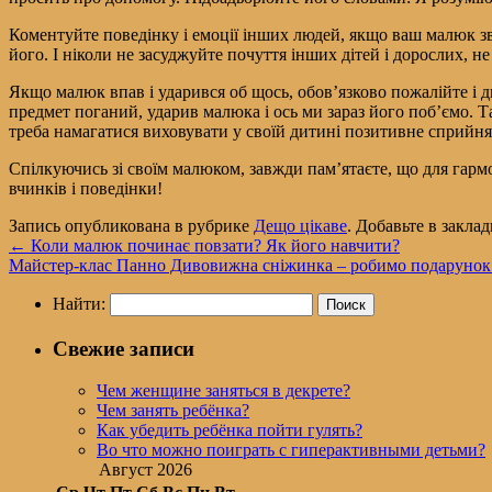
Коментуйте поведінку і емоції інших людей, якщо ваш малюк з
його. І ніколи не засуджуйте почуття інших дітей і дорослих, не
Якщо малюк впав і ударився об щось, обов’язково пожалійте і д
предмет поганий, ударив малюка і ось ми зараз його поб’ємо. 
треба намагатися виховувати у своїй дитині позитивне сприйня
Спілкуючись зі своїм малюком, завжди пам’ятаєте, що для гармо
вчинків і поведінки!
Запись опубликована в рубрике
Дещо цікаве
. Добавьте в закла
←
Коли малюк починає повзати? Як його навчити?
Майстер-клас Панно Дивовижна сніжинка – робимо подарунок
Найти:
Свежие записи
Чем женщине заняться в декрете?
Чем занять ребёнка?
Как убедить ребёнка пойти гулять?
Во что можно поиграть с гиперактивными детьми?
Август 2026