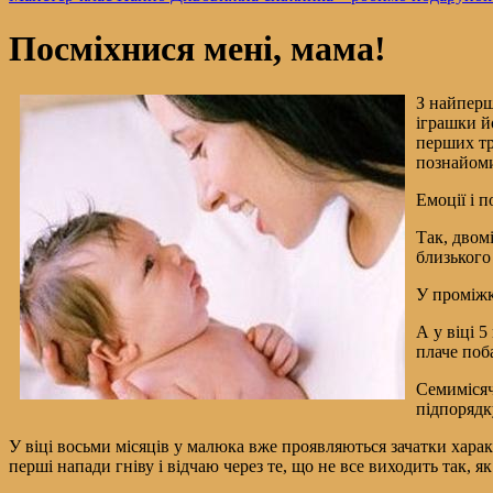
Посміхнися мені, мама!
З найперш
іграшки й
перших тр
познайоми
Емоції і 
Так, двом
близького
У проміжк
А у віці 5
плаче поб
Семимісяч
підпорядк
У віці восьми місяців у малюка вже проявляються зачатки хара
перші напади гніву і відчаю через те, що не все виходить так, як