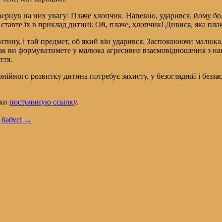
вернув на них увагу: Плаче хлопчик. Напевно, ударився, йому бо
 ставте їх в приклад дитині: Ой, плаче, хлопчик! Дивися, яка пла
итину, і той предмет, об який він ударився. Заспокоюючи малюка
Так ви формуватимете у малюка агресивне взаємовідношення з на
ття.
нійного розвитку дитина потребує захисту, у безоглядній і безз
дки
постоянную ссылку
.
 бабусі
→