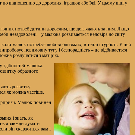
по відношенню до дорослих, іграшок або їжі. У цьому віці у
огічних потреб дитини дорослим, що доглядають за ним. Якщо
реби незадоволені – у малюка розвивається недовіра до світу.
, коли малюк потребує любові близьких, в теплі і турботі. У цей
випробовує невимовну тугу і безпорадність – це відбивається
можна розлучатися з матір’ю.
у здібностей малюка.
розвитку образного
ияють розвитку
еся як можна частіше.
сюрпризи. Малюк повинен
ьких і знать, як
теся завжди думати
оли він скаржиться вам і