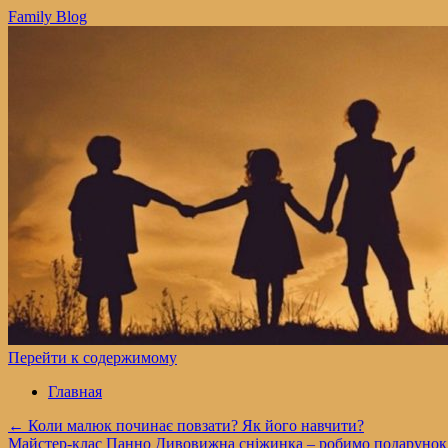
Family Blog
Перейти к содержимому
Главная
←
Коли малюк починає повзати? Як його навчити?
Майстер-клас Панно Дивовижна сніжинка – робимо подарунок