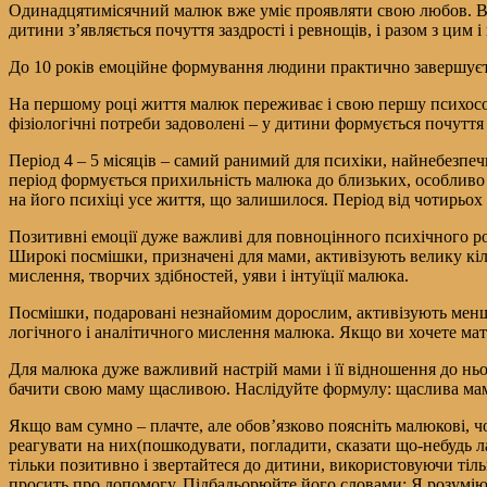
Одинадцятимісячний малюк вже уміє проявляти свою любов. Він 
дитини з’являється почуття заздрості і ревнощів, і разом з цим 
До 10 років емоційне формування людини практично завершуєтьс
На першому році життя малюк переживає і свою першу психосоц
фізіологічні потреби задоволені – у дитини формується почуття г
Період 4 – 5 місяців – самий ранимий для психіки, найнебезпечні
період формується прихильність малюка до близьких, особливо 
на його психіці усе життя, що залишилося. Період від чотирьох 
Позитивні емоції дуже важливі для повноцінного психічного р
Широкі посмішки, призначені для мами, активізують велику кіль
мислення, творчих здібностей, уяви і інтуїції малюка.
Посмішки, подаровані незнайомим дорослим, активізують меншу 
логічного і аналітичного мислення малюка. Якщо ви хочете мати
Для малюка дуже важливий настрій мами і її відношення до нь
бачити свою маму щасливою. Наслідуйте формулу: щаслива ма
Якщо вам сумно – плачте, але обов’язково поясніть малюкові, чо
реагувати на них(пошкодувати, погладити, сказати що-небудь 
тільки позитивно і звертайтеся до дитини, використовуючи тіл
просить про допомогу. Підбадьорюйте його словами: Я розумію