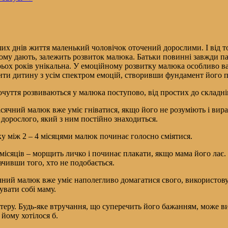
их днів життя маленький чоловічок оточений дорослими. І від то
ому дають, залежить розвиток малюка. Батьки повинні завжди па
ьох років унікальна. У емоційному розвитку малюка особливо в
ти дитину з усім спектром емоцій, створивши фундамент його п
почуття розвиваються у малюка поступово, від простих до складн
ісячний малюк вже уміє гніватися, якщо його не розуміють і вир
 дорослого, який з ним постійно знаходиться.
у між 2 – 4 місяцями малюк починає голосно сміятися.
 місяців – морщить личко і починає плакати, якщо мама його лає. 
ачивши того, хто не подобається.
ний малюк вже уміє наполегливо домагатися свого, використову
увати собі маму.
ктеру. Будь-яке втручання, що суперечить його бажанням, може в
 йому хотілося б.