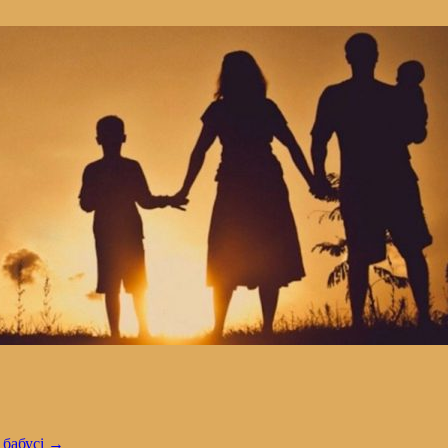
 бабусі
→