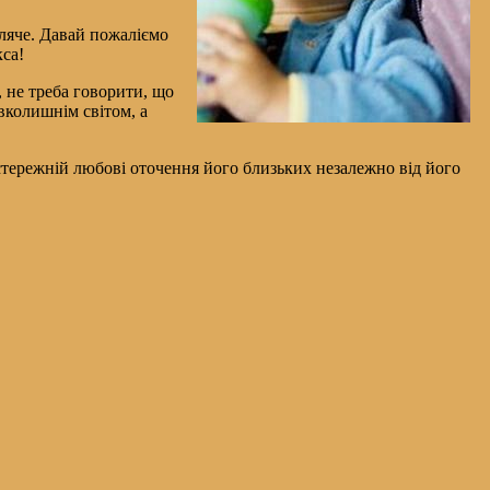
ляче. Давай пожаліємо
кса!
, не треба говорити, що
вколишнім світом, а
астережній любові оточення його близьких незалежно від його