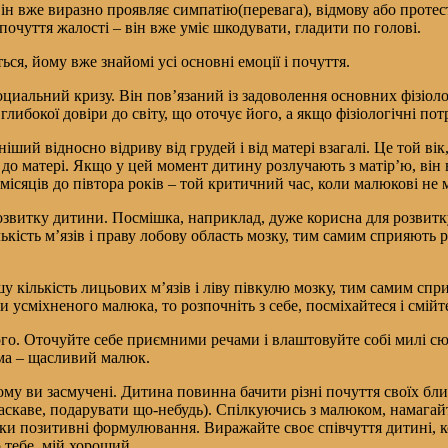
вже виразно проявляє симпатію(перевага), відмову або протест 
і почуття жалості – він вже уміє шкодувати, гладити по голові.
я, йому вже знайомі усі основні емоції і почуття.
иальний кризу. Він пов’язаний із задоволення основних фізіол
либокої довіри до світу, що оточує його, а якщо фізіологічні пот
ший відносно відриву від грудей і від матері взагалі. Це той вік
до матері. Якщо у цей момент дитину розлучають з матір’ю, він 
місяців до півтора років – той критичний час, коли малюкові не 
озвитку дитини. Посмішка, наприклад, дуже корисна для розвитк
кість м’язів і праву лобову область мозку, тим самим сприяють 
кількість лицьових м’язів і ліву півкулю мозку, тим самим спр
 усміхненого малюка, то розпочніть з себе, посміхайтеся і смійт
ого. Оточуйте себе приємними речами і влаштовуйте собі милі 
ма – щасливий малюк.
му ви засмучені. Дитина повинна бачити різні почуття своїх близ
ласкаве, подарувати що-небудь). Спілкуючись з малюком, намагай
ьки позитивні формулювання. Виражайте своє співчуття дитині, к
 тебе, мій хороший.