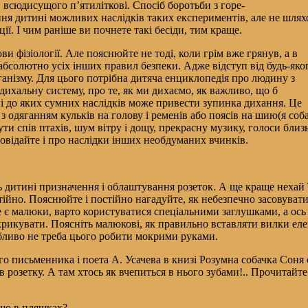
 всюдисущого п’ятиліткові. Спосіб боротьби з горе-
ення дитині можливих наслідків таких експериментів, але не шля
ції. І чим раніше ви почнете такі бесіди, тим краще.
и фізіології. Але пояснюйте не тоді, коли грім вже грянув, а в
 абсолютно усіх інших правил безпеки. Адже відступ від будь-яко
ганізму. Для цього потрібна дитяча енциклопедія про людину з
ихальну систему, про те, як ми дихаємо, як важливо, що б
і до яких сумних наслідків може привести зупинка дихання. Це
р з одяганням кульків на голову і ременів або поясів на шию(я соб
чути спів птахів, шум вітру і дощу, прекрасну музику, голоси бли
повідайте і про наслідки інших необдуманих вчинків.
ть дитині призначення і облаштування розеток. А ще краще нехай
остійно. Пояснюйте і постійно нагадуйте, як небезпечно засовуват
де є малюки, варто користуватися спеціальними заглушками, а ос
икувати. Поясніть малюкові, як правильно вставляти вилки елект
обливо не треба цього робити мокрими руками.
чого письменника і поета А. Усачева в книзі Розумна собачка Соня
в розетку. А там хтось як вчепиться в нього зубами!.. Прочитайт
що в пляшках?