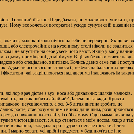
ість. Головний її закон: Передбачати, по можливості уникати, пр
уза. Йому все хочеться поторкати і усюди сунути свій цікавий н
я, значить, малюк ніколи нічого на себе не переверне. Якщо ви 
 дошці, або електрочайник на кухонному столі ніколи не звалить
ілком і не впустить на себе увесь його вміст. Якщо у вас у ванн
м в цьому приміщенні до мінімуму. В цілях безпеки ставте на две
випадково або спеціально, з витівки. Колись давно саме так і по
ачок. Адже нічого цього не сталося б, не будь на балконних двер
і фіксатори, які закріплюються над дверима і заважають їм закри
и, які лор-врач дістає з вух, носа або дихальних шляхів малюків.
озуміють, що так робити ай-ай-ай? Далеко не завжди. Крихти
випадково, неусвідомлено, а ось 3-6 літня дитина зробить це
 Малюк росте, стає розумнішим і винахідливішим, розширюються
терес до навколишнього світу і собі самому. Одна мама виявила у
уди з чистої цікавості : А що станеться з моїм носом, якщо я так
аючи в лікарню, складала в рот гудзика неначе пігулки. І чим
. І марно ховати усі дрібні предмети у будинку(та це і не