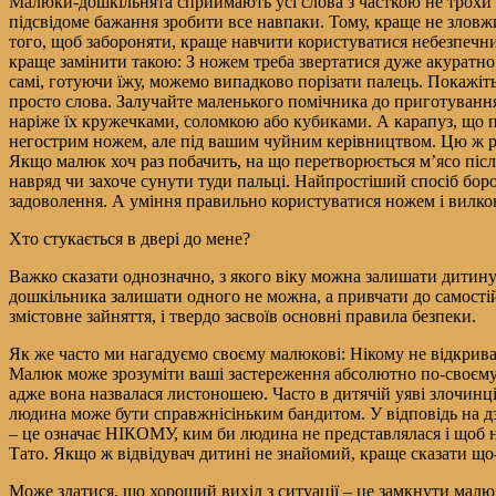
Малюки-дошкільнята сприймають усі слова з часткою не трохи і
підсвідоме бажання зробити все навпаки. Тому, краще не зловжи
того, щоб забороняти, краще навчити користуватися небезпечн
краще замінити такою: З ножем треба звертатися дуже акуратно.
самі, готуючи їжу, можемо випадково порізати палець. Покажіть
просто слова. Залучайте маленького помічника до приготування
наріже їх кружечками, соломкою або кубиками. А карапуз, що пі
негострим ножем, але під вашим чуйним керівництвом. Цю ж ре
Якщо малюк хоч раз побачить, на що перетворюється м’ясо піс
навряд чи захоче сунути туди пальці. Найпростіший спосіб бор
задоволення. А уміння правильно користуватися ножем і вилко
Хто стукається в двері до мене?
Важко сказати однозначно, з якого віку можна залишати дитину 
дошкільника залишати одного не можна, а привчати до самостійн
змістовне зайняття, і твердо засвоїв основні правила безпеки.
Як же часто ми нагадуємо своєму малюкові: Нікому не відкрив
Малюк може зрозуміти ваші застереження абсолютно по-своєму. 
адже вона назвалася листоношею. Часто в дитячій уяві злочинц
людина може бути справжнісіньким бандитом. У відповідь на дз
– це означає НІКОМУ, ким би людина не представлялася і щоб 
Тато. Якщо ж відвідувач дитині не знайомий, краще сказати що-н
Може здатися, що хороший вихід з ситуації – це замкнути малюк