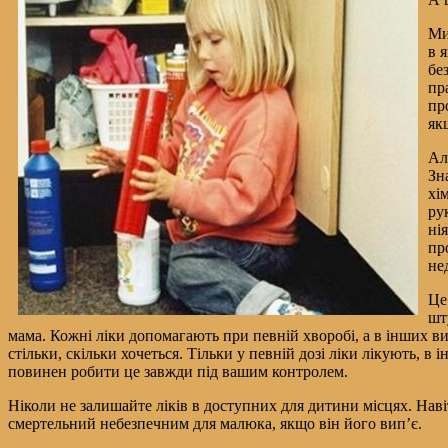
Ми
в 
бе
пр
пр
як
Ал
Зн
хі
ру
ні
пр
не
Це
шт
мама. Кожні ліки допомагають при певній хворобі, а в інших вип
стільки, скільки хочеться. Тільки у певній дозі ліки лікують, в
повинен робити це завжди під вашим контролем.
Ніколи не залишайте ліків в доступних для дитини місцях. На
смертельний небезпечним для малюка, якщо він його вип’є.