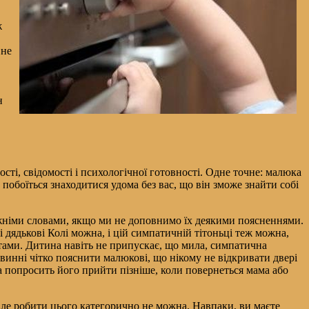
ж
 не
н
сті, свідомості і психологічної готовності. Одне точне: малюка
побоїться знаходитися удома без вас, що він зможе знайти собі
ожніми словами, якщо ми не доповнимо їх деякими поясненнями.
 дядькові Колі можна, і цій симпатичній тітоньці теж можна,
тами. Дитина навіть не припускає, що мила, симпатична
винні чітко пояснити малюкові, що нікому не відкривати двері
 попросить його прийти пізніше, коли повернеться мама або
 Але робити цього категорично не можна. Навпаки, ви маєте