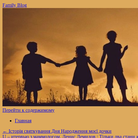
Family Blog
Перейти к содержимому
Главная
←
Історія святкування Дня Народження моєї дочки
U – итервью з маммологом. Денис Демидов : Тільки два стани жі