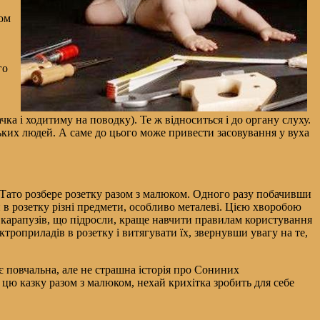
хом
го
ачка і ходитиму на поводку). Те ж відноситься і до органу слуху.
зьких людей. А саме до цього може привести засовування у вуха
 Тато розбере розетку разом з малюком. Одного разу побачивши
и в розетку різні предмети, особливо металеві. Цією хворобою
ь карапузів, що підросли, краще навчити правилам користування
роприладів в розетку і витягувати їх, звернувши увагу на те,
 є повчальна, але не страшна історія про Сониних
е цю казку разом з малюком, нехай крихітка зробить для себе