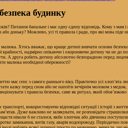
 безпека будинку
ів? Питання банальне і має одну єдину відповідь. Кому з мам і 
а або доньку? Можливо, усі ті правила і ради, про які мова піде 
ати малюка. Хтось вважає, що краще дитині вивчати основи безпек
шої крайності, надмірно опікаючи і охороняючи дитину чи не до 
ути. А друга робить дитину абсолютно безпорадною перед лицем
ити малюка необхідної обережності?
тю має сенс з самого раннього віку. Практично усі хлоп’ята люб
тати казку перед сном або не напоїти вечірнім молоком з медом,
позиціонувати і правила безпеки, саме як ритуал, який обов’язков
 транспорті, використовуючи відповідні ситуації і історії з життя
пам’ятав. Дуже важливо не залякувати, не розповідати страшилки 
астя ніколи б не сталося, якби хлопчик або дівчинка поступили 
оротке замикання, витік газу, аварія водопроводу. Періодично пов
 і іноді роблять всякі дурниці просто по незнанню, через те, що м