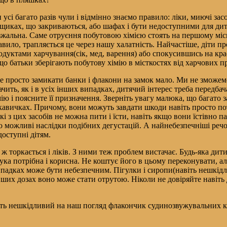
 усі багато разів чули і відмінно знаємо правило: ліки, миючі зас
ящиках, що закриваються, або шафах і бути недоступними для ди
зжальна. Саме отруєння побутовою хімією стоять на першому місці
авило, трапляється це через нашу халатність. Найчастіше, діти 
одуктами харчування(сік, мед, варення) або спокусившись на кра
що батьки зберігають побутову хімію в місткостях від харчових п
е просто замикати банки і флакони на замок мало. Ми не зможем
ачить, як і в усіх інших випадках, дитячий інтерес треба передб
мію і поясните її призначення. Зверніть увагу малюка, що багато
кавичках. Причому, вони можуть завдати шкоди навіть просто по
які з цих засобів не можна пити і їсти, навіть якщо вони їстівно 
о можливі наслідки подібних дегустацій. А найнебезпечніші речо
доступні дітям.
 ж торкається і ліків. З ними теж проблем вистачає. Будь-яка дити
ука потрібна і корисна. Не коштує його в цьому переконувати, але
адках може бути небезпечним. Пігулки і сиропи(навіть нешкідливі
 інших дозах воно може стати отрутою. Ніколи не довіряйте навіть
віть нешкідливий на наш погляд флакончик судинозвужувальних к