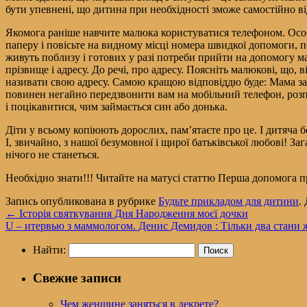
бути упевнені, що дитина при необхідності зможе самостійно ві
Якомога раніше навчите малюка користуватися телефоном. Особ
паперу і повісьте на видному місці номера швидкої допомоги, по
живуть поблизу і готових у разі потреби прийти на допомогу м
прізвище і адресу. До речі, про адресу. Поясніть малюкові, що, 
називати свою адресу. Самою кращою відповіддю буде: Мама зар
повинен негайно передзвонити вам на мобільний телефон, розпові
і поцікавитися, чим займається син або донька.
Діти у всьому копіюють дорослих, пам’ятаєте про це. І дитяча б
І, звичайно, з нашої безумовної і щирої батьківської любові! За
нічого не станеться.
Необхідно знати!!! Читайте на матусі статтю Перша допомога 
Запись опубликована в рубрике
Будьте прикладом для дитини
.
←
Історія святкування Дня Народження моєї дочки
U – итервью з маммологом. Денис Демидов : Тільки два стани жі
Найти:
Свежие записи
Чем женщине заняться в декрете?