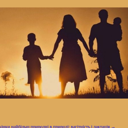
нки найбільш природні в природі: вагітність і лактація
→