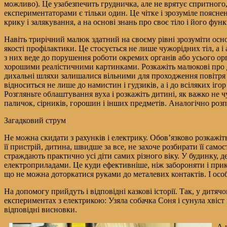
можливо). Це узабезпечить грудничка, але не врятує спритного,
експериментаторами є тільки один. Це чітке і зрозуміле поясн
крику і залякування, а на основі знань про своє тіло і його функ
Навіть трирічний малюк здатний на своєму рівні зрозуміти основ
якості профілактики. Це стосується не лише чужорідних тіл, а і
з них веде до порушення роботи окремих органів або усього ор
хорошими реалістичними картинками. Розкажіть малюкові про д
дихальні шляхи залишалися вільними для проходження повітря 
відноситься не лише до намистин і гудзиків, а і до всіляких іго
Розгляньте облаштування вуха і розкажіть дитині, як важко не 
паличок, сірників, горошин і інших предметів. Аналогічно роз
Загадковий струм
Не можна скидати з рахунків і електрику. Обов’язково розкажі
її пристрій, дитина, швидше за все, не захоче розбирати її сам
страждають практично усі діти самих різного віку. У будинку, 
електроприладами. Це куди ефективніше, ніж забороняти і прикр
що не можна доторкатися руками до металевих контактів. І ос
На допомогу прийдуть і відповідні казкові історії. Так, у дитя
експериментах з електрикою: Узяла собачка Соня і сунула хвіст 
відповідні висновки.
А 