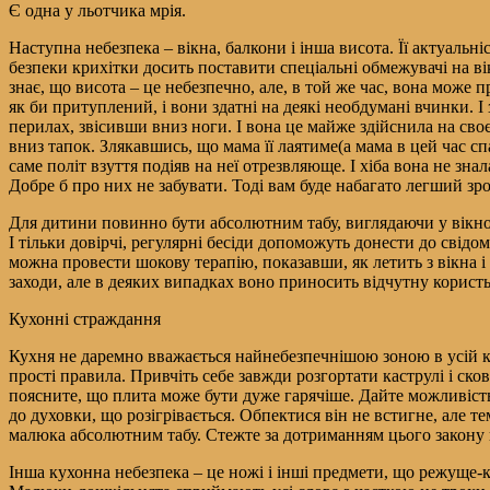
Є одна у льотчика мрія.
Наступна небезпека – вікна, балкони і інша висота. Її актуальн
безпеки крихітки досить поставити спеціальні обмежувачі на ві
знає, що висота – це небезпечно, але, в той же час, вона може п
як би притуплений, і вони здатні на деякі необдумані вчинки. І
перилах, звісивши вниз ноги. І вона це майже здійснила на своє
вниз тапок. Злякавшись, що мама її лаятиме(а мама в цей час с
саме політ взуття подіяв на неї отрезвляюще. І хіба вона не знал
Добре б про них не забувати. Тоді вам буде набагато легший зр
Для дитини повинно бути абсолютним табу, виглядаючи у вікно а
І тільки довірчі, регулярні бесіди допоможуть донести до свід
можна провести шокову терапію, показавши, як летить з вікна 
заходи, але в деяких випадках воно приносить відчутну користь
Кухонні страждання
Кухня не даремно вважається найнебезпечнішою зоною в усій кв
прості правила. Привчіть себе завжди розгортати каструлі і ск
поясните, що плита може бути дуже гарячіше. Дайте можливіст
до духовки, що розігрівається. Обпектися він не встигне, але те
малюка абсолютним табу. Стежте за дотриманням цього закону
Інша кухонна небезпека – це ножі і інші предмети, що режуще-