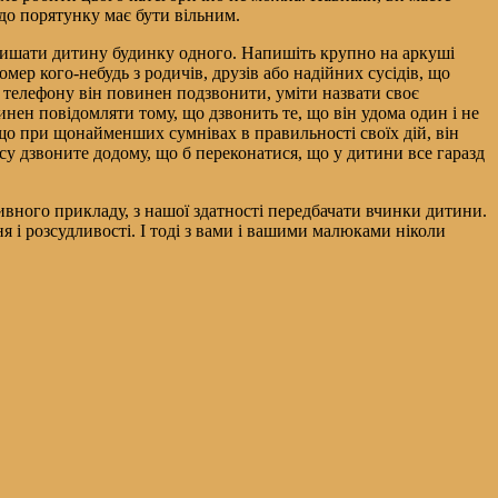
 до порятунку має бути вільним.
лишати дитину будинку одного. Напишіть крупно на аркуші
мер кого-небудь з родичів, друзів або надійних сусідів, що
у телефону він повинен подзвонити, уміти назвати своє
винен повідомляти тому, що дзвонить те, що він удома один і не
що при щонайменших сумнівах в правильності своїх дій, він
асу дзвоните додому, що б переконатися, що у дитини все гаразд
тивного прикладу, з нашої здатності передбачати вчинки дитини.
ня і розсудливості. І тоді з вами і вашими малюками ніколи