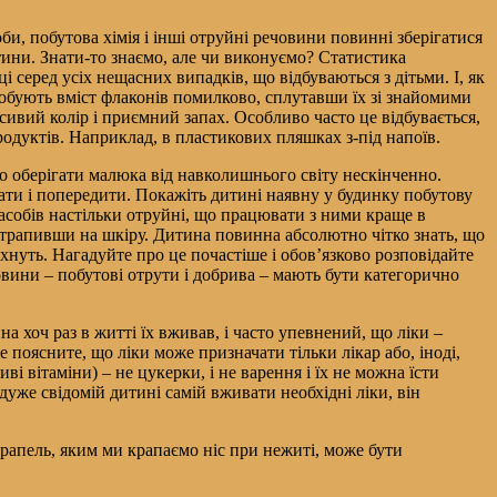
оби, побутова хімія і інші отруйні речовини повинні зберігатися
тини. Знати-то знаємо, але чи виконуємо? Статистика
 серед усіх нещасних випадків, що відбуваються з дітьми. І, як
пробують вміст флаконів помилково, сплутавши їх зі знайомими
сивий колір і приємний запах. Особливо часто це відбувається,
родуктів. Наприклад, в пластикових пляшках з-під напоїв.
о оберігати малюка від навколишнього світу нескінченно.
ачати і попередити. Покажіть дитині наявну у будинку побутову
 засобів настільки отруйні, що працювати з ними краще в
трапивши на шкіру. Дитина повинна абсолютно чітко знать, що
пахнуть. Нагадуйте про це почастіше і обов’язково розповідайте
вини – побутові отрути і добрива – мають бути категорично
на хоч раз в житті їх вживав, і часто упевнений, що ліки –
 поясните, що ліки може призначати тільки лікар або, іноді,
 вітаміни) – не цукерки, і не варення і їх не можна їсти
 дуже свідомій дитині самій вживати необхідні ліки, він
рапель, яким ми крапаємо ніс при нежиті, може бути