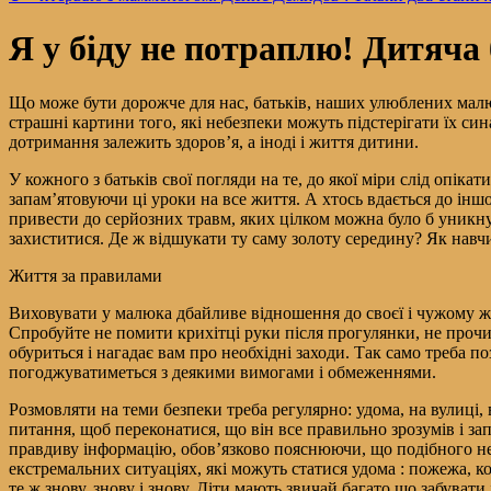
Я у біду не потраплю! Дитяча
Що може бути дорожче для нас, батьків, наших улюблених малюк
страшні картини того, які небезпеки можуть підстерігати їх син
дотримання залежить здоров’я, а іноді і життя дитини.
У кожного з батьків свої погляди на те, до якої міри слід опік
запам’ятовуючи ці уроки на все життя. А хтось вдається до ін
привести до серйозних травм, яких цілком можна було б уникн
захиститися. Де ж відшукати ту саму золоту середину? Як навч
Життя за правилами
Виховувати у малюка дбайливе відношення до своєї і чужому жит
Спробуйте не помити крихітці руки після прогулянки, не прочи
обуриться і нагадає вам про необхідні заходи. Так само треба 
погоджуватиметься з деякими вимогами і обмеженнями.
Розмовляти на теми безпеки треба регулярно: удома, на вулиці, в
питання, щоб переконатися, що він все правильно зрозумів і за
правдиву інформацію, обов’язково пояснюючи, що подібного нещ
екстремальних ситуаціях, які можуть статися удома : пожежа, к
те ж знову, знову і знову. Діти мають звичай багато що забувати