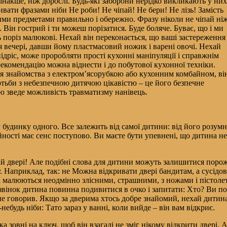
накше, ніж дорослі. Будь-які заборони нерідко викликають у них
вати фразами ніби Не роби! Не чіпай! Не бери! Не лізь! Замість
ими предметами правильно і обережно. Фразу ніколи не чіпай ні
 Він гострий і ти можеш порізатися. Буде боляче. Буває, що і ми
 поріз малюкові. Нехай він переконається, що ваші застереження
 вечері, давши йому пластмасовий ножик і варені овочі. Нехай
дріс, може проробляти прості кухонні маніпуляції і справжнім
комендацію можна віднести і до побутової кухонної техніки.
ля знайомства з електром’ясорубкою або кухонним комбайном, ві
отьби з небезпечною дитячою цікавістю – це його безпечне
ю зведе можливість травматизму нанівець.
будинку одного. Все залежить від самої дитини: від його розумно
ості має сенс поступово. Ви маєте бути упевнені, що дитина не 
ай двері! Але подібні слова для дитини можуть залишитися пор
Наприклад, так: не Можна відкривати двері бандитам, а сусідові
і малюються неодмінно злісними, страшними, з ножами і пістоле
вінок дитина повинна подивитися в очко і запитати: Хто? Ви по
не говорив. Якщо за дверима хтось добре знайомий, нехай дитина
ебудь ніби: Тато зараз у ванні, коли вийде – він вам відкриє.
а зовні на ключ, щоб він взагалі не зміг нікому відкрити двері.