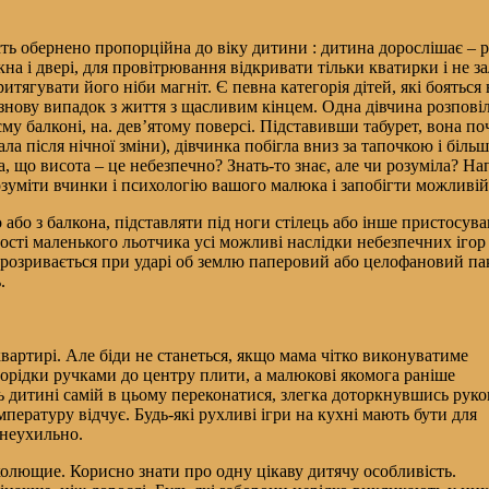
ість обернено пропорційна до віку дитини : дитина дорослішає – 
кна і двері, для провітрювання відкривати тільки кватирки і не 
ритягувати його ніби магніт. Є певна категорія дітей, які боятьс
 знову випадок з життя з щасливим кінцем. Одна дівчина розповіла
му балконі, на. дев’ятому поверсі. Підставивши табурет, вона по
пала після нічної зміни), дівчинка побігла вниз за тапочкою і б
а, що висота – це небезпечно? Знать-то знає, але чи розуміла? Напе
озуміти вчинки і психологію вашого малюка і запобігти можливій 
бо з балкона, підставляти під ноги стілець або інше пристосува
омості маленького льотчика усі можливі наслідки небезпечних іг
і розривається при ударі об землю паперовий або целофановий па
.
артирі. Але біди не станеться, якщо мама чітко виконуватиме
оворідки ручками до центру плити, а малюкові якомога раніше
ь дитині самій в цьому переконатися, злегка доторкнувшись рук
мпературу відчує. Будь-які рухливі ігри на кухні мають бути для
 неухильно.
колющие. Корисно знати про одну цікаву дитячу особливість.