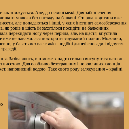
ризик знижується. Але, до певної межі. Для забезпечення
залишати малюка без нагляду на балконі. Старша ж дитина вже
я висоти, але попадаються і інші, у яких інстинкт самозбереження
, як років в шість їй захотілося посидіти на балконних
чала перекидати ногу через перила, але, на щастя, впустила
ільше вже не наважилася повторити задуманий подвиг. Можливо,
вно, у багатьох з вас є якісь подібні дитячі спогади і відчуття.
трагедії.
ння. Зазівавшись, він може занадто сильно висунутися назовні.
ор з висотою. Для особливо безстрашних і норовливих хлопців
кет, наповнений водою. Таке свого роду залякування – крайні
ою