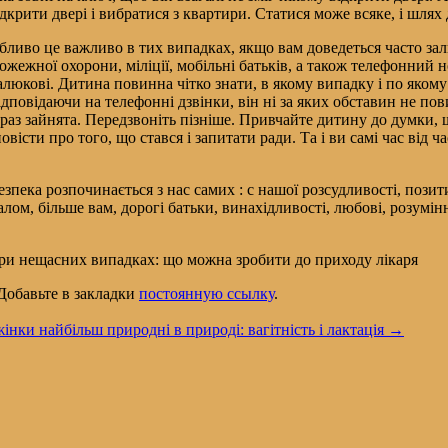
дкрити двері і вибратися з квартири. Статися може всяке, і шлях
ливо це важливо в тих випадках, якщо вам доведеться часто за
жежної охорони, міліції, мобільні батьків, а також телефонний но
алюкові. Дитина повинна чітко знати, в якому випадку і по яком
відповідаючи на телефонні дзвінки, він ні за яких обставин не по
аз зайнята. Передзвоніть пізніше. Привчайте дитину до думки, 
сти про того, що стався і запитати ради. Та і ви самі час від ч
езпека розпочинається з нас самих : c нашої розсудливості, пози
галом, більше вам, дорогі батьки, винахідливості, любові, розумін
при нещасних випадках: що можна зробити до приходу лікаря
 Добавьте в закладки
постоянную ссылку
.
нки найбільш природні в природі: вагітність і лактація
→