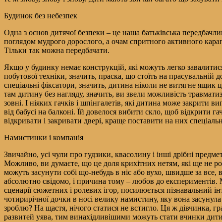
Будинок без небезпек
Одна з основ дитячої безпеки – це наша батьківська передбачлив
поглядом мудрого дорослого, а очам спритного активного карап
Тільки так можна передбачати.
Якщо у будинку немає конструкцій, які можуть легко завалитис
побутової техніки, значить, праска, що стоїть на прасувальній
спеціальні фіксатори, значить, дитина ніколи не витягне ящик ц
там дитину без нагляду, значить, ви звели можливість травматиз
зовні. І ніяких гачків і шпінгалетів, які дитина може закрити 
від бабусі на балконі. Їй довелося вибити скло, щоб відкрити г
відкривати і закривати двері, краще поставити на них спеціальн
Намистинки і компанія
Звичайно, усі чули про гудзики, квасолину і інші дрібні предмет
Можливо, ви думаєте, що це доля крихітних нетям, які ще не р
можуть засунути собі що-небудь в ніс або вухо, швидше за все, 
абсолютно свідомо, і причина тому – любов до експериментів.
сценарії сюжетних і ролевих ігор, посилюється пізнавальний ін
чотирирічної дочки в носі велику намистину, яку вона засунула т
зроблю? На щастя, нічого статися не встигло. Ця ж дівчинка, гр
развитей уява, тим винахідливішими можуть стати вчинки дитини