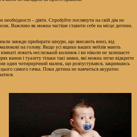
и необхідності – діяти. Спробуйте поглянути на свій дім не
осик. Важливо як можна частіше ставити себе на місце дитини.
звикли завжди прибирати шнури, що звисають вниз, від
ся малюкові на голову. Якщо усі ящики ваших меблів мають
ій кімнаті лежить неслизький килимок і ви ніколи не залишаєте
рях ванни і туалету тільки такі замки, які можна легко відкрити
ступив один чотирирічний малюк, що розпустувався, закрившись
ях цього самого гачка. Поки дитина не навчиться акуратно
ватися.