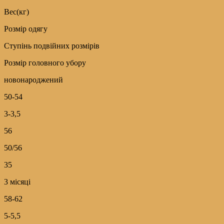
Вес(кг)
Розмір одягу
Ступінь подвійних розмірів
Розмір головного убору
новонароджений
50-54
3-3,5
56
50/56
35
3 місяці
58-62
5-5,5