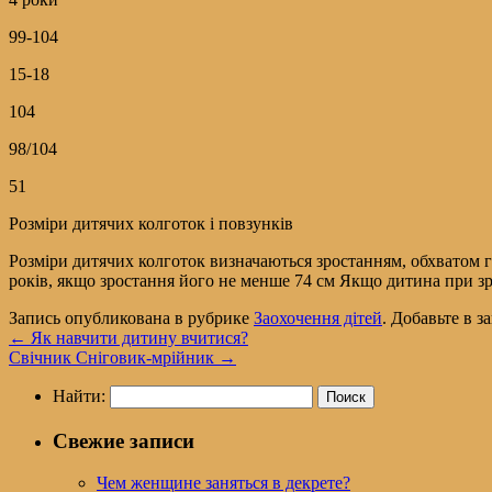
99-104
15-18
104
98/104
51
Розміри дитячих колготок і повзунків
Розміри дитячих колготок визначаються зростанням, обхватом г
років, якщо зростання його не менше 74 см Якщо дитина при зр
Запись опубликована в рубрике
Заохочення дітей
. Добавьте в 
←
Як навчити дитину вчитися?
Свічник Сніговик-мрійник
→
Найти:
Свежие записи
Чем женщине заняться в декрете?