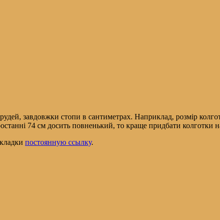
рудей, завдовжки стопи в сантиметрах. Наприклад, розмір колгот
останні 74 см досить повненький, то краще придбати колготки на
закладки
постоянную ссылку
.