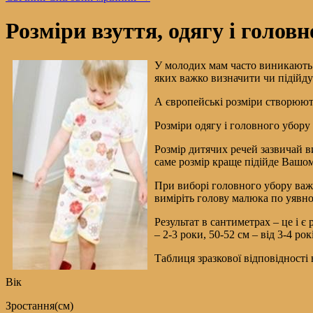
Розміри взуття, одягу і голов
У молодих мам часто виникають у
яких важко визначити чи підійду
А європейські розміри створюют
Розміри одягу і головного убору
Розмір дитячих речей зазвичай в
саме розмір краще підійде Вашому
При виборі головного убору важ
виміріть голову малюка по уявн
Результат в сантиметрах – це і є 
– 2-3 роки, 50-52 см – від 3-4 рок
Таблиця зразкової відповідності 
Вік
Зростання(см)