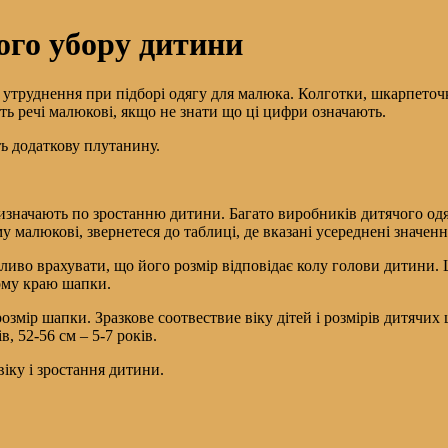
ного убору дитини
труднення при підборі одягу для малюка. Колготки, шкарпеточки
ть речі малюкові, якщо не знати що ці цифри означають.
ь додаткову плутанину.
изначають по зростанню дитини. Багато виробників дитячого одя
 малюкові, звернетеся до таблиці, де вказані усереднені значення
ливо врахувати, що його розмір відповідає колу голови дитини. 
ому краю шапки.
розмір шапки. Зразкове соотвествие віку дітей і розмірів дитячих 
ів, 52-56 см – 5-7 років.
віку і зростання дитини.