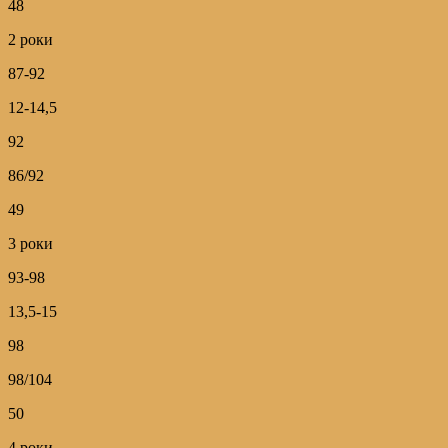
48
2 роки
87-92
12-14,5
92
86/92
49
3 роки
93-98
13,5-15
98
98/104
50
4 роки