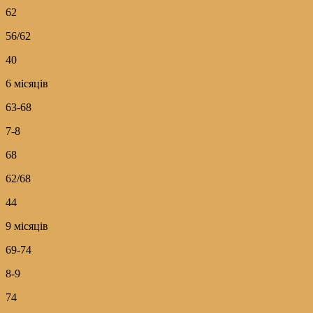
62
56/62
40
6 місяців
63-68
7-8
68
62/68
44
9 місяців
69-74
8-9
74