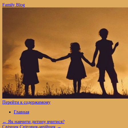
Family Blog
Перейти к содержимому
Главная
←
Як навчити дитину вчитися?
Свічник Сніговик-мрійник
→