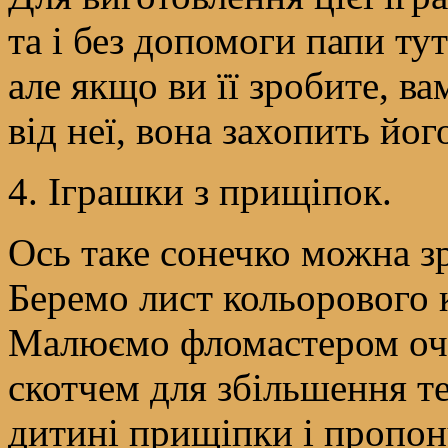
та і без допомоги папи ту
але якщо ви її зробите, в
від неї, вона захопить йог
4. Іграшки з прищіпок.
Ось таке сонечко можна з
Беремо лист кольорового к
Малюємо фломастером очк
скотчем для збільшення т
дитині прищіпки і пропо