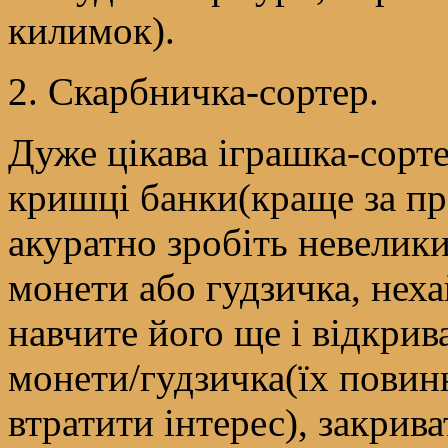
килимок).
2. Скарбничка-сортер.
Дуже цікава іграшка-сорт
кришці банки(краще за п
акуратно зробіть невелики
монети або гудзичка, нехай
навчите його ще і відкрив
монети/гудзичка(їх повинн
втратити інтерес), закрив