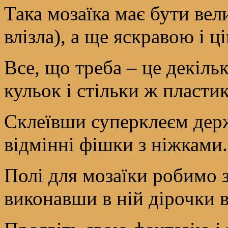
Така мозаїка має бути вел
влізла), а ще яскравою і ц
Все, що треба – це декіль
кульок і стільки ж пласти
Склеївши суперклеєм дер
відмінні фішки з ніжками.
Полі для мозаїки робимо з
виконавши в ній дірочки в