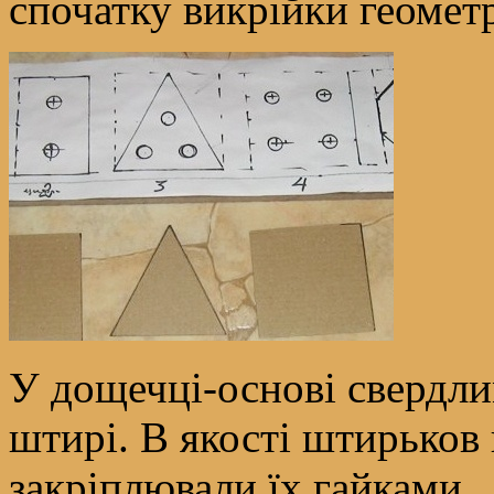
спочатку викрійки геомет
У дощечці-основі свердли
штирі. В якості штирьков
закріплювали їх гайками.