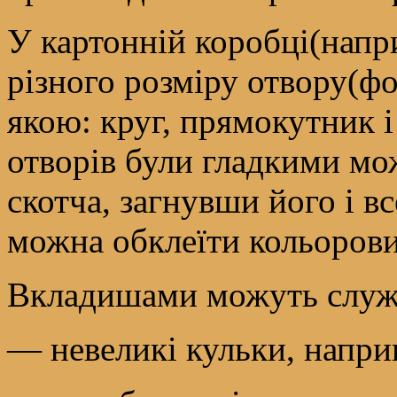
У картонній коробці(напри
різного розміру отвору(ф
якою: круг, прямокутник і 
отворів були гладкими мо
скотча, загнувши його і в
можна обклеїти кольоров
Вкладишами можуть служ
— невеликі кульки, наприк