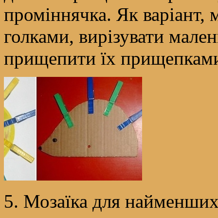
проміннячка. Як варіант, 
голками, вирізувати мален
прищепити їх прищепками
5. Мозаїка для найменши