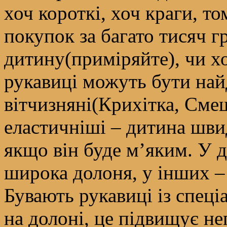
хоч короткі, хоч краги, т
покупок за багато тисяч г
дитину(приміряйте), чи х
рукавиці можуть бути най
вітчизняні(Крихітка, Сме
еластичніші – дитина шви
якщо він буде м’яким. У 
широка долоня, у інших – 
Бувають рукавиці із спец
на долоні, це підвищує не