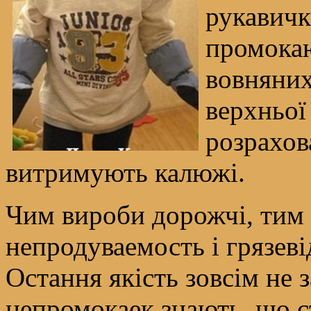
рукавички
промокаю
вовняних,
верхньої
розрахова
витримують калюжі.
Чим вироби дорожчі, тим 
непродуваемость і грязеві
Остання якість зовсім не з
непромокаек знають, що с