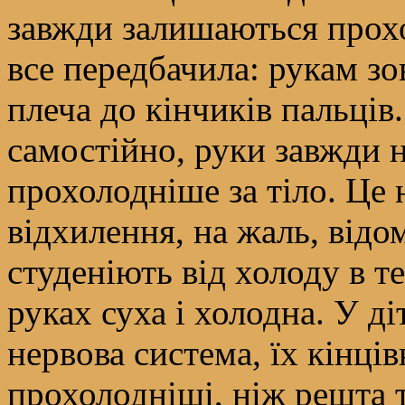
завжди залишаються прох
все передбачила: рукам зо
плеча до кінчиків пальців.
самостійно, руки завжди н
прохолодніше за тіло. Це
відхилення, на жаль, відом
студеніють від холоду в 
руках суха і холодна. У д
нервова система, їх кінці
прохолодніші, ніж решта т