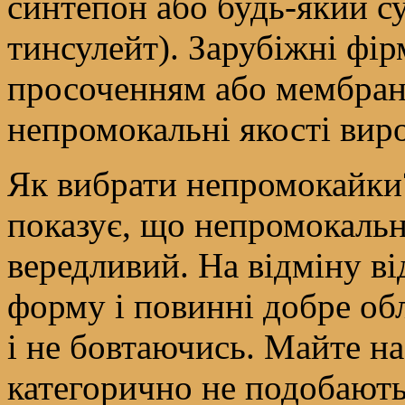
синтепон або будь-який с
тинсулейт). Зарубіжні фі
просоченням або мембра
непромокальні якості виро
Як вибрати непромокайки?
показує, що непромокальн
вередливий. На відміну в
форму і повинні добре обл
і не бовтаючись. Майте на
категорично не подобають