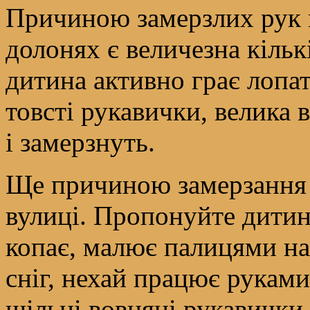
Причиною замерзлих рук м
долонях є величезна кільк
дитина активно грає лопат
товсті рукавички, велика 
і замерзнуть.
Ще причиною замерзання з
вулиці. Пропонуйте дитині
копає, малює палицями на 
сніг, нехай працює руками
щільні вовняні рукавички,