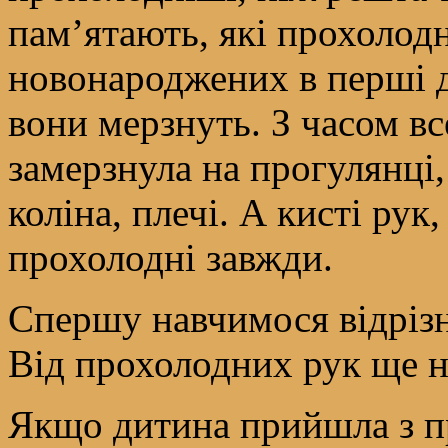
пам’ятають, які прохолодн
новонароджених в перші дв
вони мерзнуть. З часом в
замерзнула на прогулянці,
коліна, плечі. А кисті рук
прохолодні завжди.
Спершу навчимося відрізн
Від прохолодних рук ще ні
Якщо дитина прийшла з пр