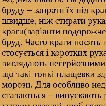
бруду – запрати їх під кр
швидше, ніж стирати рукав
краги(варіанти подорожче
бруд. Часто краги носять н
стосується і коротких рук
виглядають несерйозними 
що такі тонкі плащевки зда
морози. Для особливо не
стараються – випускають 
хутром назовні, щоб утеп