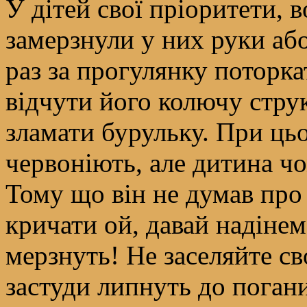
У дітей свої пріоритети, 
замерзнули у них руки або
раз за прогулянку поторк
відчути його колючу струк
зламати бурульку. При цьо
червоніють, але дитина чо
Тому що він не думав про 
кричати ой, давай надінем
мерзнуть! Не заселяйте с
застуди липнуть до погани