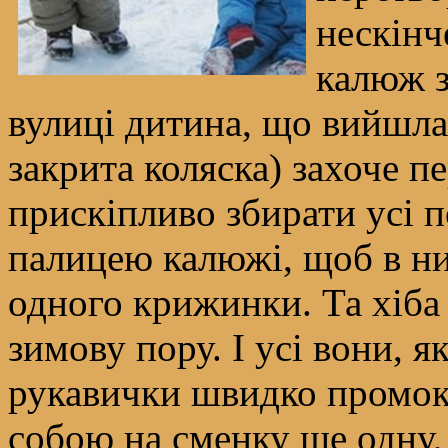
нескінч
калюж з
вулиці дитина, що вийшла 
закрита коляска) захоче п
прискіпливо збирати усі 
палицею калюжі, щоб в ни
одного крижинки. Та хіба 
зимову пору. І усі вони, я
рукавички швидко промок
собою на сменку ще одну, 