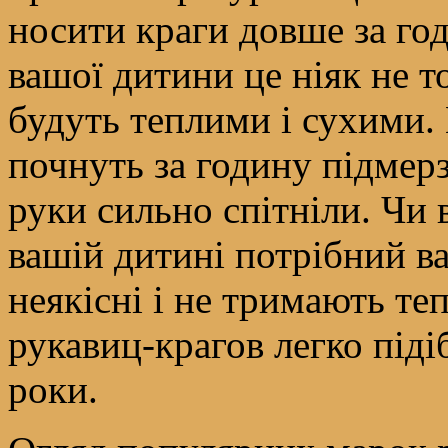
носити краги довше за го
вашої дитини це ніяк не то
будуть теплими і сухими.
почнуть за годину підмерз
руки сильно спітніли. Чи 
вашій дитині потрібний ва
неякісні і не тримають т
рукавиц-крагов легко піді
роки.