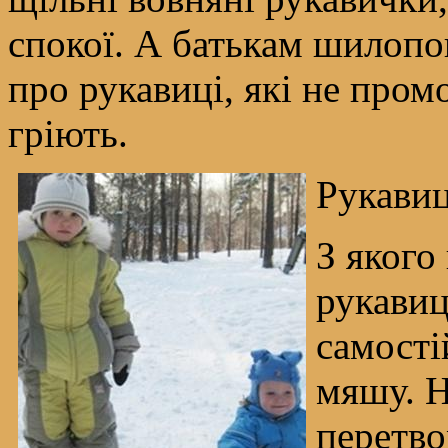
спокої. А батькам шилопо
про рукавиці, які не промо
гріють.
Рукави
З якого
рукавиці
самості
мяшу. Н
перетв