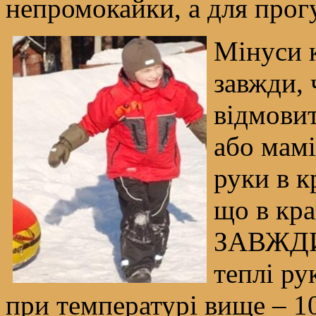
непромокайки, а для прогу
Мінуси к
завжди, 
відмовит
або мамі
руки в к
що в кр
ЗАВЖДИ.
теплі ру
при температурі вище – 10