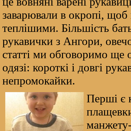
це вовняні варені рукавиц
заварювали в окропі, щоб
теплішими. Більшість бат
рукавички з Ангори, овечо
статті ми обговоримо ще 
одязі: короткі і довгі рук
непромокайки.
Перші є 
плащевки
манжету-