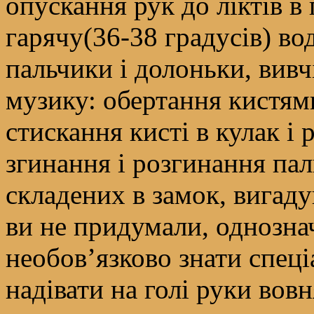
опускання рук до ліктів в
гарячу(36-38 градусів) в
пальчики і долоньки, вивч
музику: обертання кистями
стискання кисті в кулак і
згинання і розгинання пал
складених в замок, вигаду
ви не придумали, однозна
необов’язково знати спец
надівати на голі руки вов