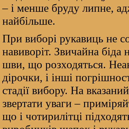
– і менше бруду липне, ад
найбільше.
При виборі рукавиць не со
навиворіт. Звичайна біда 
шви, що розходяться. Неак
дірочки, і інші погрішнос
стадії вибору. На вказани
звертати уваги – приміряйт
що і чотирилітці підходят