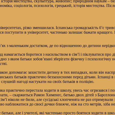
сторія мистецтва, скульптура, живопис; природним наукам – біолог
оміка, соціологія, психологія, грецький, історія мистецтва. Піс
іверситетах, різко зменшилася. Іспанська громадськість б’є трив
ся поступити в університет, частенько залишає бажати кращого. 
м’ях з маленьким достатком, де по відношенню до дитини нерідко
д намагається боротися з насильством в сім’ї і піклуватися про 
ідно з яким батьки зобов’язані зберігати фізичну і психологічну
стві.
закон допомагає захистити дитину в тих випадках, коли він наспр
панських батьків практично беззахисними перед дітьми. Іспанці в
й слушній нагоді настукати на своїх батьків в поліцію.
а практично перестала ходити в школу, увесь час огризався і п
мнати, – скаржиться Рамон Хименес, батько двох дітей з Барселон
ім’ї ніколи не били, але сусідські хлопченята не раз отримували 
во наближатися до своєї дочки ближче, ніж на сто метрів, хіба не
батьки, але і учителі, які частенько просто боятися ходити в шко