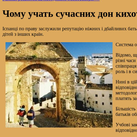
Чому учать сучасних дон кихо
Іспанці по праву заслужили репутацію ніжних і дбайливих батькі
дітей з інших країн.
Система о
Відомо, щ
різні час
співпраця
роль і в с
Нині в ці
відповідн
методолог
платять за
Більшість
батьків о
Учбові за
відповідно