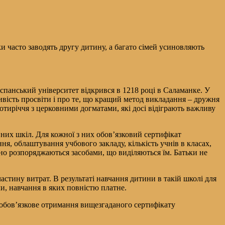
ки часто заводять другу дитину, а багато сімей усиновляють
іспанський університет відкрився в 1218 році в Саламанке. У
жливість просвіти і про те, що кращий метод викладання – дружня
ротиріччя з церковними догматами, які досі відіграють важливу
вних шкіл. Для кожної з них обов’язковий сертифікат
ння, облаштування учбового закладу, кількість учнів в класах,
но розпоряджаються засобами, що виділяються їм. Батьки не
астину витрат. В результаті навчання дитини в такій школі для
ли, навчання в яких повністю платне.
 обов’язкове отримання вищезгаданого сертифікату