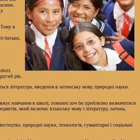
льсини.
ку
 Тому в
ті батьки,
боті.
ругий рік.
ься література, введення в латинську мову, природні науки.
довжує навчання в школі, повинні хоч би приблизно визначитися
едметів, який включає іспанську мову і літературу, латинь,
стецтво, природні науки, технологія, гуманітарні і соціальні