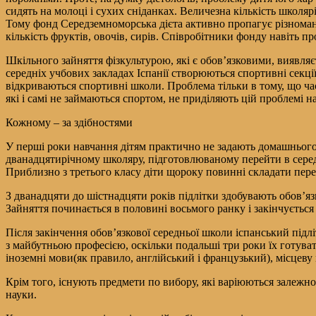
сидять на молоці і сухих сніданках. Величезна кількість школярі
Тому фонд Середземноморська дієта активно пропагує різномані
кількість фруктів, овочів, сирів. Співробітники фонду навіть п
Шкільного зайняття фізкультурою, які є обов’язковими, виявляє
середніх учбових закладах Іспанії створюються спортивні секції
відкриваються спортивні школи. Проблема тільки в тому, що час
які і самі не займаються спортом, не приділяють цій проблемі н
Кожному – за здібностями
У перші роки навчання дітям практично не задають домашнього
дванадцятирічному школяру, підготовлюваному перейти в середн
Приблизно з третього класу діти щороку повинні складати переві
З дванадцяти до шістнадцяти років підлітки здобувають обов’яз
Зайняття починається в половині восьмого ранку і закінчується
Після закінчення обов’язкової середньої школи іспанський під
з майбутньою професією, оскільки подальші три роки їх готувати
іноземні мови(як правило, англійський і французький), місцеву мо
Крім того, існують предмети по вибору, які варіюються залежно 
науки.