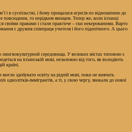
м’ї і в суспільстві, і йому прощалася агресія по відношенню до
 не повсюдним, то нерідким явищем. Тепер же, коли іспанці
ся своїми правами і стали практиче – ски некерованими. Варто
вання є дружня співпраця учителя і його підопічного. А цього
ого лингвокультурной середовища. У великих містах типовою є
ведеться на іспанській мові, незалежно від того, як володіють
й країні.
 могли здобувати освіту на рідній мові, поки не вивчать
х однолітків-іммігрантів, а ті, у свою чергу, звикали до нової