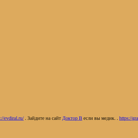
://evdiral.ru/
. Зайдите на сайт
Доктор В
если вы медик. .
https://gr