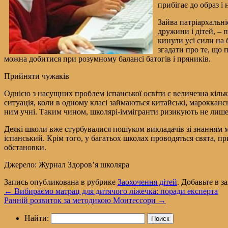
прибігає до образ і
Зайва патріархальні
дружини і дітей, – 
кинули усі сили на
згадати про те, що 
можна добитися при розумному балансі батогів і пряників.
Прийняти чужаків
Однією з насущних проблем іспанської освіти є величезна кіль
ситуація, коли в одному класі займаються китайські, марокканськ
ним учні. Таким чином, школярі-іммігранти ризикують не лише 
Деякі школи вже стурбувалися пошуком викладачів зі знанням мо
іспанський. Крім того, у багатьох школах проводяться свята, при
обстановки.
Джерело: Журнал Здоров’я школяра
Запись опубликована в рубрике
Заохочення дітей
. Добавьте в 
←
Вибираємо матрац для дитячого ліжечка: поради експерта
Ранній розвиток за методикою Монтессори
→
Найти: