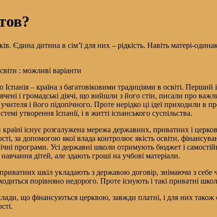
тов?
в. Єдина дитина в сім’ї для них – рідкість. Навіть матері-одина
світи : можливі варіанти
о Іспанія – країна з багатовіковими традиціями в освіті. Перший 
и вчені і громадські діячі, що вийшли з його стін, писали про ва
 учителя і його підопічного. Проте нерідко ці ідеї приходили в п
истемі утворення Іспанії, і в житті іспанського суспільства.
й країні існує розгалужена мережа державних, приватних і церко
ості, за допомогою якої влада контролює якість освіти, фінансува
ічні програми. Усі державні школи отримують бюджет і самостій
 навчання дітей, але здають гроші на учбові матеріали.
 приватних шкіл укладають з державою договір, знімаючи з себе ч
бходиться порівняно недорого. Проте існують і такі приватні шко
клади, що фінансуються церквою, завжди платні, і для них також
сті.