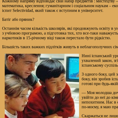
Кожному напряму відповідає свій набір предметів : мистецтву – і
математика, креслення; гуманітарним і соціальним наукам – екон
іспит Selectividad, який також є вступним в університет.
Батіг або пряник?
Останнім часом кількість школярів, які продовжують освіту в ун
з учбовою програмою, а підготовка тих, хто все-таки наважуєть
наркотиків в 15-річному віці також перестало бути рідкістю.
Більшість таких важких підлітків живуть в неблагополучних сі
Нині іспанський уря
ухвалений закон, зг
іспанському суспіль
З одного боку, цей 
боку, він зробив іс
готові при будь-які
— Моя молодша дочк
увійти до неї до кі
непохитним. Нас в с
по-моєму, я маю пра
Скаржаться не лише 