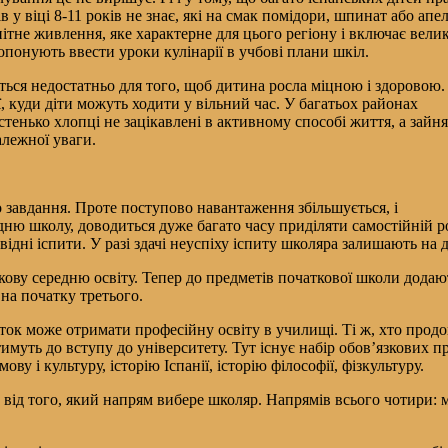
в у віці 8-11 років не знає, які на смак помідори, шпинат або апе
тне живлення, яке характерне для цього регіону і включає вели
ропонують ввести уроки кулінарії в учбові плани шкіл.
ться недостатньо для того, щоб дитина росла міцною і здоровою.
, куди діти можуть ходити у вільний час. У багатьох районах
тенько хлопці не зацікавлені в активному способі життя, а зайня
алежної уваги.
 завдання. Проте поступово навантаження збільшується, і
ю школу, доводиться дуже багато часу приділяти самостійній ро
дні іспити. У разі здачі неуспіху іспиту школяра залишають на д
кову середню освіту. Тепер до предметів початкової школи додают
 на початку третього.
літок може отримати професійну освіту в училищі. Ті ж, хто про
муть до вступу до університету. Тут існує набір обов’язкових пр
ву і культуру, історію Іспанії, історію філософії, фізкультуру.
від того, який напрям вибере школяр. Напрямів всього чотири: ми