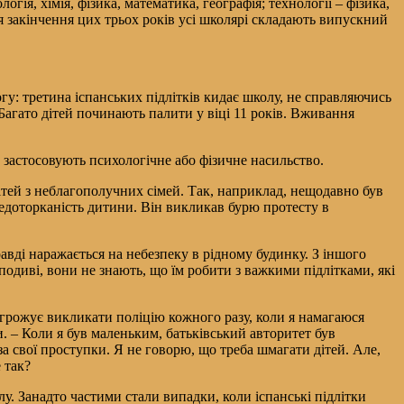
ія, хімія, фізика, математика, географія; технології – фізика,
ля закінчення цих трьох років усі школярі складають випускний
огу: третина іспанських підлітків кидає школу, не справляючись
Багато дітей починають палити у віці 11 років. Вживання
 застосовують психологічне або фізичне насильство.
дітей з неблагополучних сімей. Так, наприклад, нещодавно був
 недоторканість дитини. Він викликав бурю протесту в
авді наражається на небезпеку в рідному будинку. З іншого
 подиві, вони не знають, що їм робити з важкими підлітками, які
огрожує викликати поліцію кожного разу, коли я намагаюся
и. – Коли я був маленьким, батьківський авторитет був
за свої проступки. Я не говорю, що треба шмагати дітей. Але,
 так?
лу. Занадто частими стали випадки, коли іспанські підлітки