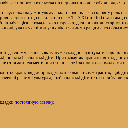
 навіть фізичного насильства по відношенню до своїх викладачів.
сть суспільства у минулому – коли чоловік грав головну роль в сі
привела до того, що насильство в сім’ї в XXI столітті стало якщо
 боротьбу з цією громадською недугою, діти вирішили скористати
проповідували учені минулих віків : самим кращим способом вихо
кість дітей іммігрантів, яким дуже складно адаптуватися до нов
і, польські і іспанські діти. При цьому, як правило, викладання 
не отримати елементарних знань, але і залишитися чужаками в ці
в тих країн, звідки приїжджають більшість іммігрантів, щоб діти
свячені різним культурам, щоб іспанські діти тепло приймали свої
закладки
постоянную ссылку
.