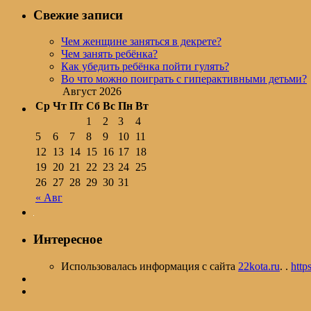
Свежие записи
Чем женщине заняться в декрете?
Чем занять ребёнка?
Как убедить ребёнка пойти гулять?
Во что можно поиграть с гиперактивными детьми?
Август 2026
Ср
Чт
Пт
Сб
Вс
Пн
Вт
1
2
3
4
5
6
7
8
9
10
11
12
13
14
15
16
17
18
19
20
21
22
23
24
25
26
27
28
29
30
31
« Авг
Интересное
Использовалась информация с сайта
22kota.ru
. .
https