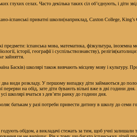
ких глухих селах. Часто декілька таких сіл об’єднують, і діти зв
ано-іспанські приватні школи(наприклад, Caxton College, King’s 
акі предмети: іспанська мова, математика, фізкультура, іноземна
ології, історії, географії і суспільствознавству), релігія(католи
ке зайняття.
аїна Басків) школярі також вивчають місцеву мову і культуру. П
є два види розкладу. У першому випадку діти займаються до поло
ї перерви на обід, зате діти бувають вільні вже в дві години дня
усі школярі вчаться з дев’яти ранку до години дня.
оляє батькам у разі потреби привести дитину в школу до семи го
й годують обідом, а викладачі стежать за тим, щоб учні залишали 
ування це не вирішує. Річ у тому, що багато іспанських дітей п