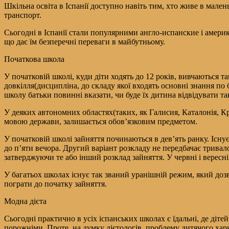
Шкільна освіта в Іспанії доступно навіть тим, хто живе в малень
транспорт.
Сьогодні в Іспанії стали популярними англо-испанские і америк
що дає їм безперечні переваги в майбутньому.
Початкова школа
У початковій школі, куди діти ходять до 12 років, вивчаються т
довкілля(дисципліна, до складу якої входять основні знання по бі
школу батьки повинні вказати, чи буде їх дитина відвідувати та
У деяких автономних областях(таких, як Галисия, Каталонія, Кр
мовою держави, залишається обов’язковим предметом.
У початковій школі зайняття починаються в дев’ять ранку. Існу
до п’яти вечора. Другий варіант розкладу не передбачає тривало
затверджуючи те або інший розклад зайняття. У червні і вересні 
У багатьох школах існує так званий уранішній режим, який дозв
пограти до початку зайняття.
Модна дієта
Сьогодні практично в усіх іспанських школах є їдальні, де діте
порожніми. Проте, на думку дієтологів, проблему дитячого харч