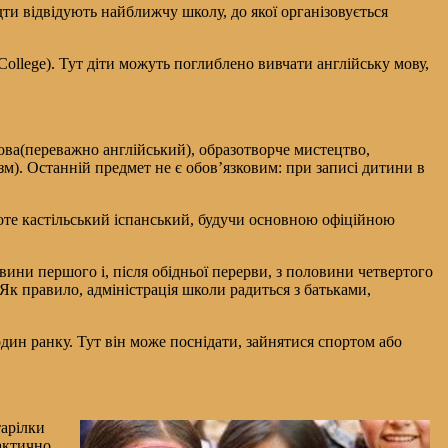
ідти відвідують найближчу школу, до якої організовується
College). Тут діти можуть поглиблено вивчати англійську мову,
 мова(переважно англійський), образотворче мистецтво,
цизм). Останній предмет не є обов’язковим: при записі дитини в
роте кастільський іспанський, будучи основною офіційною
вини першого і, після обідньої перерви, з половини четвертого
. Як правило, адміністрація школи радиться з батьками,
дин ранку. Тут він може поснідати, зайнятися спортом або
тарілки
рактично