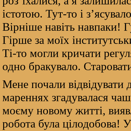
роз’їхалися, а я залишила
істотою. Тут-то і з’ясувал
Вірніше навіть навпаки! Г
Гірше за моїх інститутськ
Ті-то могли кричати регул
одно бракувало. Старовати
Мене почали відвідувати 
мареннях згадувалася чашк
моєму новому житті, виявл
робота була цілодобова! 