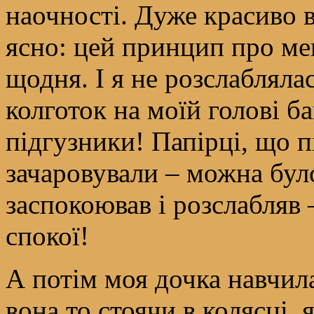
наочності. Дуже красиво 
ясно: цей принцип про ме
щодня. І я не розслабляла
колготок на моїй голові б
підгузники! Папірці, що п
зачаровували – можна бул
заспокоював і розслабляв –
спокої!
А потім моя дочка навчила
вона то стоячи в колясці,