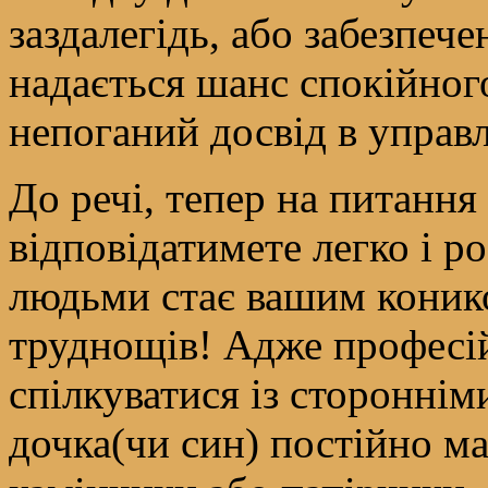
заздалегідь, або забезпеч
надається шанс спокійног
непоганий досвід в управл
До речі, тепер на питання
відповідатимете легко і р
людьми стає вашим конико
труднощів! Адже професі
спілкуватися із сторонні
дочка(чи син) постійно м