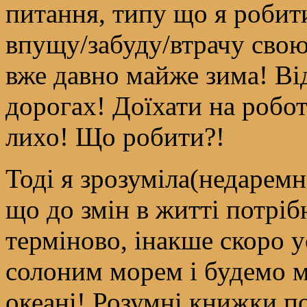
питання, типу що я робит
впущу/забуду/втрачу свою
вже давно майже зима! Ві
дорогах! Доїхати на робо
лихо! Що робити?!
Тоді я зрозуміла(недаремн
що до змін в житті потрі
терміново, інакше скоро у
солоним морем і будемо м
океані! Розумні книжки п