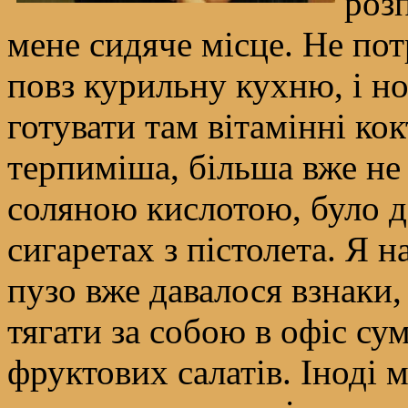
роз
мене сидяче місце. Не пот
повз курильну кухню, і н
готувати там вітамінні кокт
терпиміша, більша вже не 
соляною кислотою, було д
сигаретах з пістолета. Я н
пузо вже давалося взнаки,
тягати за собою в офіс су
фруктових салатів. Іноді м