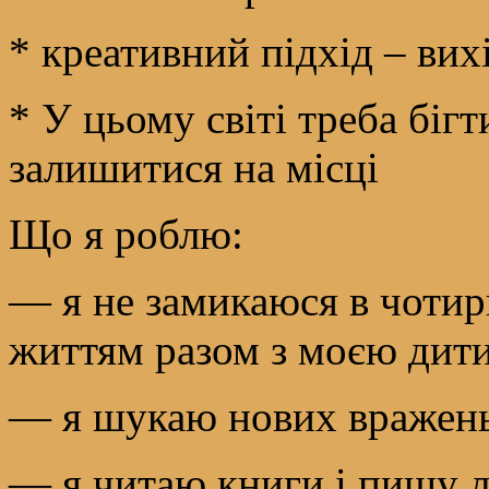
* креативний підхід – вихі
* У цьому світі треба біг
залишитися на місці
Що я роблю:
— я не замикаюся в чотир
життям разом з моєю дит
— я шукаю нових вражень 
— я читаю книги і пишу л