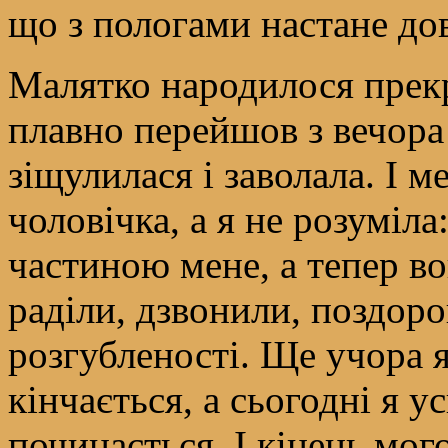
що з пологами настане до
Малятко народилося прек
плавно перейшов з вечора
зіщулилася і заволала. І 
чоловічка, а я не розуміл
частиною мене, а тепер во
раділи, дзвонили, поздоро
розгубленості. Ще учора 
кінчається, а сьогодні я у
починається. І кінець мог