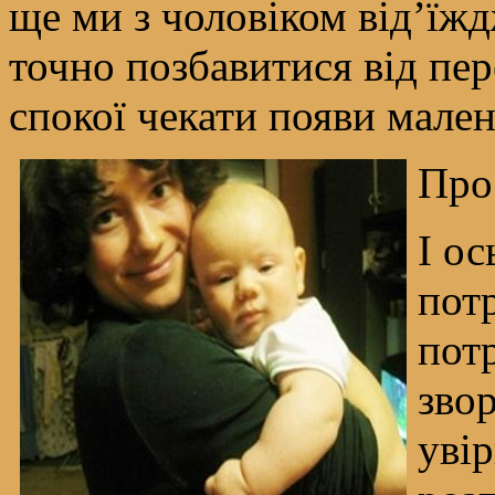
ще ми з чоловіком від’їж
точно позбавитися від пер
спокої чекати появи мален
Про 
І ос
потр
потр
звор
увір