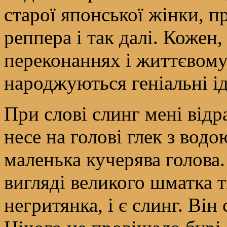
старої японської жінки, п
реппера і так далі. Кожен
переконаннях і життєвому д
народжуються геніальні ід
При слові слинг мені відр
несе на голові глек з водою
маленька кучерява голова
вигляді великого шматка 
негритянка, і є слинг. Ві