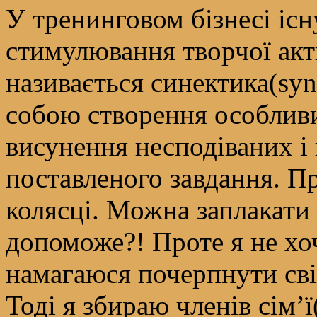
У тренинговом бізнесі існ
стимулювання творчої акт
називається синектика(syne
собою створення особливи
висунення несподіваних і
поставленого завдання. П
колясці. Можна заплакати
допоможе?! Проте я не хоч
намагаюся почерпнути сві
Тоді я збираю членів сім’ї(