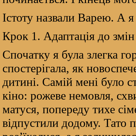
Істоту назвали Варею. А я
Крок 1. Адаптація до змін
Спочатку я була злегка го
спостерігала, як новоспеч
дитині. Самій мені було с
кіно: рожеве немовля, схв
матуся, попереду тихе сім
відпустили додому. Тато п