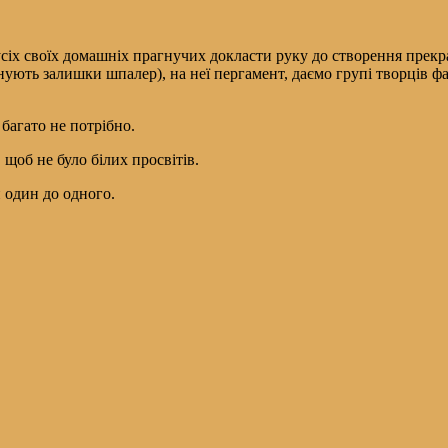
сіх своїх домашніх прагнучих докласти руку до створення прекр
ують залишки шпалер), на неї пергамент, даємо групі творців фа
 багато не потрібно.
щоб не було білих просвітів.
 один до одного.