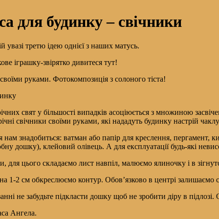
а для будинку – свічники
 увазі третю ідею однієї з наших матусь.
ове іграшку-звірятко дивитеся тут!
 своїми руками. Фотокомпозиція з солоного тіста!
динку
чних свят у більшості випадків асоціюється з множиною засвіче
ічні свічники своїми руками, які нададуть будинку настрій чаклу
 нам знадобиться: ватман або папір для креслення, пергамент, ки
бну дошку), клейовий олівець. А для експлуатації будь-які невисо
, для цього складаємо лист навпіл, малюємо ялиночку і в зігнут
 на 1-2 см обкреслюємо контур. Обов’язково в центрі залишаємо 
занні не забудьте підкласти дошку щоб не зробити діру в підлозі.
аса Ангела.