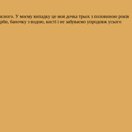
асного. У моєму випадку це моя дочка трьох з половиною років
рби, баночку з водою, кисті і не забуваємо упродовж усього