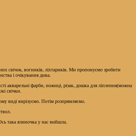
них свічок, вогників, ліхтариків. Ми пропонуємо зробити
нства і очікування дива.
сті акварельні фарби, ножиці, різак, дошка для ліплення(можна
кі свічки.
ому виді вирізуємо. Потім розпрямляємо.
ствол.
 Ось така ялиночка у нас вийшла.