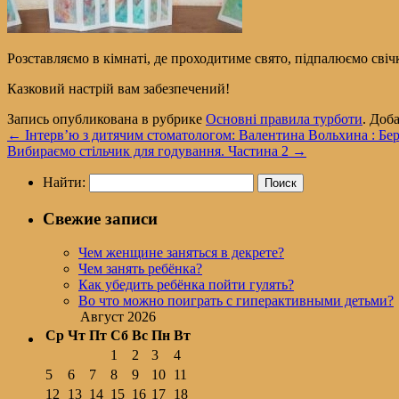
Розставляємо в кімнаті, де проходитиме свято, підпалюємо свіч
Казковий настрій вам забезпечений!
Запись опубликована в рубрике
Основні правила турботи
. Доб
←
Інтерв’ю з дитячим стоматологом: Валентина Вольхина : Бер
Вибираємо стільчик для годування. Частина 2
→
Найти:
Свежие записи
Чем женщине заняться в декрете?
Чем занять ребёнка?
Как убедить ребёнка пойти гулять?
Во что можно поиграть с гиперактивными детьми?
Август 2026
Ср
Чт
Пт
Сб
Вс
Пн
Вт
1
2
3
4
5
6
7
8
9
10
11
12
13
14
15
16
17
18