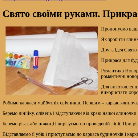
Свято своїми руками. Прикрас
Пропонуємо вашій
Як зробити ялинк
Друга ідея Свято
Прикраса для бу
Романтика Новорі
романтичні новор
Для виготовлення
використати обро
Робимо каркаси майбутніх свічників. Першим – каркас ялиночки
Беремо лінійку, олівець і відступаючи від краю нашої ялиночки
Беремо різак або ножиці і вирізуємо по проведеній лінії. При рі
Відставляємо її убік і приступаємо до каркаса будиночків і карк