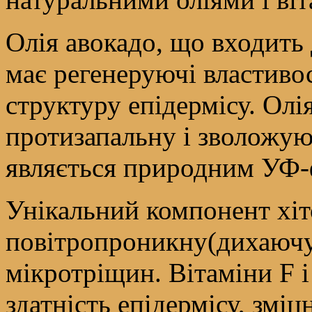
Олія авокадо, що входить 
має регенеруючі властиво
структуру епідермісу. Ол
протизапальну і зволожую
являється природним УФ-
Унікальний компонент хіт
повітропроникну(дихаючу)
мікротріщин. Вітаміни F 
здатність епідермісу, змі