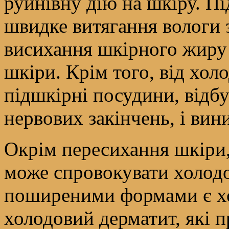
руйнівну дію на шкіру. Пі
швидке витягання вологи 
висихання шкірного жиру 
шкіри. Крім того, від хол
підшкірні посудини, відб
нервових закінчень, і вин
Окрім пересихання шкіри, 
може спровокувати холодо
поширеними формами є хо
холодовий дерматит, які п