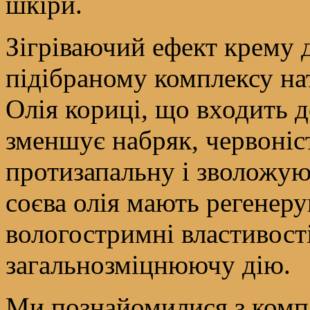
шкіри.
Зігріваючий ефект крему 
підібраному комплексу на
Олія кориці, що входить д
зменшує набряк, червоніс
протизапальну і зволожую
соєва олія мають регенер
вологостримні властивості
загальнозміцнюючу дію.
Ми познайомилися з компл