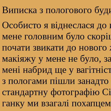
Виписка з пологового буд
Особисто я віднеслася до ц
мене головним було скоріш
почати звикати до нового 
макіяжу у мене не було, за
мені набрид ще у вагітніст
з пологами пішли занадто
стандартну фотографію Сім
ганку ми взагалі похапцем