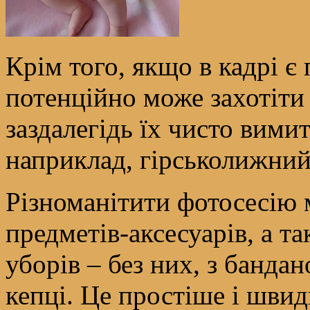
Крім того, якщо в кадрі є
потенційно може захотіти
заздалегідь їх чисто вими
наприклад, гірськолижний
Різноманітити фотосесію
предметів-аксесуарів, а т
уборів – без них, з банда
кепці. Це простіше і шви