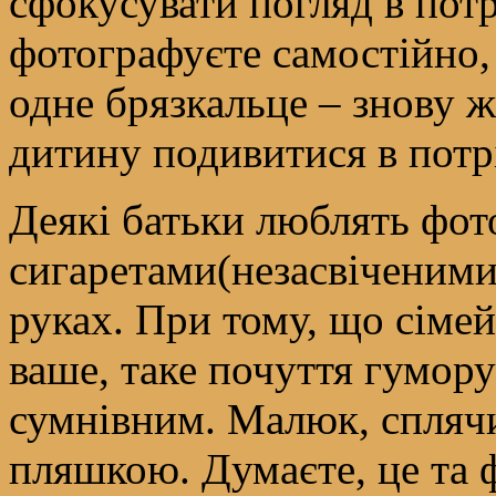
сфокусувати погляд в пот
фотографуєте самостійно,
одне брязкальце – знову ж
дитину подивитися в потр
Деякі батьки люблять фот
сигаретами(незасвіченими
руках. При тому, що сіме
ваше, таке почуття гумору
сумнівним. Малюк, сплячи
пляшкою. Думаєте, це та ф