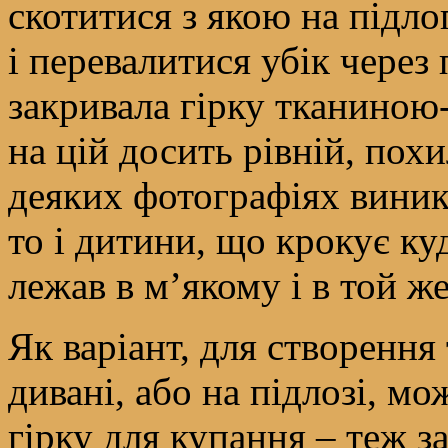
скотитися з якою на підлог
і перевалитися убік через 
закривала гірку тканиною
на цій досить рівній, похи
деяких фотографіях виника
то і дитини, що крокує ку
лежав в м’якому і в той ж
Як варіант, для створення 
дивані, або на підлозі, м
гірку для купання – теж з