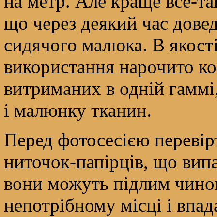
на метр. Але краще все-та
що через деякий час дове
сидячого малюка. В якост
використання нарочито ко
витриманих в одній гаммі,
і малюнку тканин.
Перед фотосесією перевірт
ниточок-папірців, що випа
вони можуть підлим чино
непотрібному місці і впад