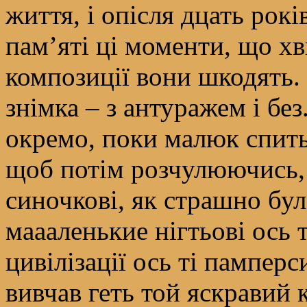
життя, і опісля дцать рок
пам’яті ці моменти, що х
композиції вони шкодять.
знімка – з антуражем і без
окремо, поки малюк спить
щоб потім розчулюючись, 
синочкові, як страшно бул
маааленькие нігтьові ось
цивілізації ось ті пампер
вивчав геть той яскравий 