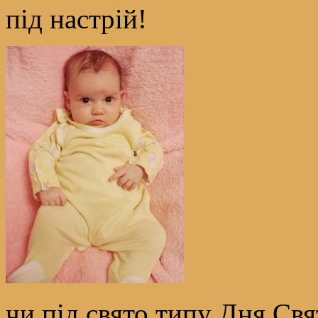
під настрій!
чи під свято типу Дня Свя