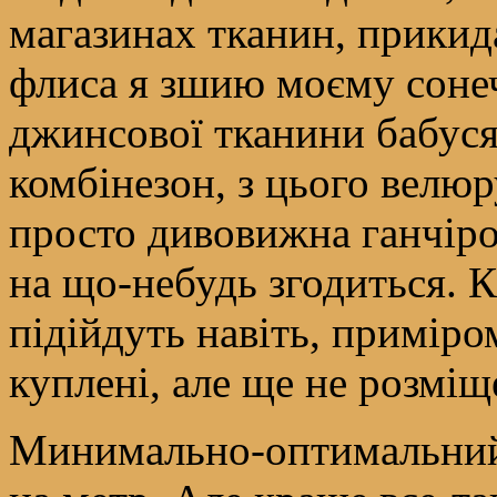
магазинах тканин, прикид
флиса я зшию моєму сонечк
джинсової тканини бабуся
комбінезон, з цього велюр
просто дивовижна ганчіроч
на що-небудь згодиться. К
підійдуть навіть, приміро
куплені, але ще не розміщ
Минимально-оптимальний р