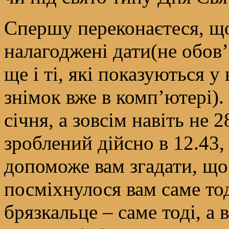
Спершу переконаєтеся, що
налагоджені дати(не обов’я
ще і ті, які показуються у
знімок вже в комп’ютері). 
січня, а зовсім навіть не 2
зроблений дійсно в 12.43, 
допоможе вам згадати, що
посміхнулося вам саме то
брязкальце – саме тоді, а