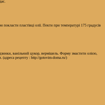
дає.
ри покласти пластівці олії. Пекти при температурі 175 градусів
одзинки, ванільний цукор, вермішель. Форму змастити олією,
адреса рецепту : http://gotovim-doma.ru/)