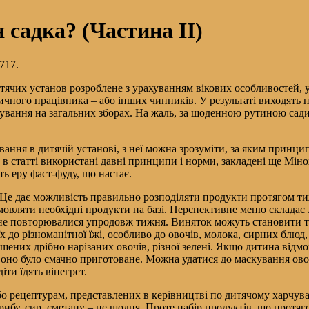
 садка? (Частина II)
717.
чих установ розроблене з урахуванням вікових особливостей, ус
ного працівника – або інших чинників. У результаті виходять н
арчування на загальних зборах. На жаль, за щоденною рутиною са
чування в дитячій установі, з неї можна зрозуміти, за яким прин
статті використані давні принципи і норми, закладені ще Мінохо
ть еру фаст-фуду, що настає.
 Це дає можливість правильно розподіляти продукти протягом ти
вляти необхідні продукти на базі. Перспективне меню складає ліка
е повторювалися упродовж тижня. Виняток можуть становити ті к
 до різноманітної їжі, особливо до овочів, молока, сирних блюд, 
вашених дрібно нарізаних овочів, різної зелені. Якщо дитина від
 воно було смачно приготоване. Можна удатися до маскування овоч
ти їдять вінегрет.
бо рецептурам, представлених в керівництві по дитячому харчув
 рибу, сир, сметану – не щодня. Проте набір продуктів, що прот