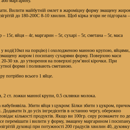
ії або маргарину.
шати. Вилити майбутній омлет в жароміцну форму змащену жиром, 
зігрітій до 180-200С 8-10 хвилин. Щоб кірка згори не підгорала
15г, яйця – 4г, маргарин – 5г, сухарі – 5г, сметана – 5г, маса
 у воді(10мл на порцію) і охолодженою манною крупою, яйцями,
а змащену жиром і посипану сухарями форму. Поверхню маси
20-30 хв. до утворення на поверхні рум’яної кірочки. При
кутної форми і поливають сметаною.
иру потрібно всього 1 яйце.
ти, 2 ст. ложки манної крупи, 0.5 склянки молока.
 набубнявіла. Збити яйця з цукром: Білки збити з цукром, причо
 Додавати їх до усіх інгредієнтів в останню чергу, обережно
відає кількості продуктів. Якщо ви 100гр. сиру розмажете по де
 Все перемішати і вилити у форму, змащену маргарином і посипан
ігрітій духовці при потужності 200 градусів хвилин 40, духовку