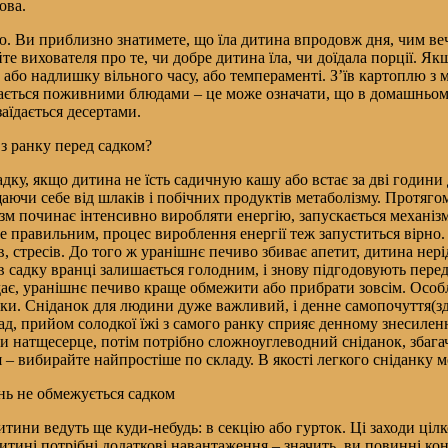
ова.
еню. Ви приблизно знатимете, що їла дитина впродовж дня, чим в
е вихователя про те, чи добре дитина їла, чи доїдала порції. Я
и або надлишку вільного часу, або темпераменті. З’їв картоплю з 
їдається поживними блюдами – це може означати, що в домашньому
аїдається десертами.
 з ранку перед садком?
дку, якщо дитина не їсть садичную кашу або встає за дві години 
щаючи себе від шлаків і побічних продуктів метаболізму. Протяго
зм починає інтенсивно виробляти енергію, запускається механіз
е правильним, процес вироблення енергії теж запуститься вірно.
ів, стресів. До того ж уранішнє печиво збиває апетит, дитина нері
в садку вранці залишається голодним, і знову підгодовують пере
дає, уранішнє печиво краще обмежити або прибрати зовсім. Особл
чки. Сніданок для людини дуже важливий, і денне самопочуття(зд
ад, прийом солодкої їжі з самого ранку сприяє денному знесил
ди натщесерце, потім потрібно сложноуглеводний сніданок, збаг
я – вибирайте найпростіше по складу. В якості легкого сніданку
нь не обмежується садком
дитини ведуть ще куди-небудь: в секцію або гурток. Ці заходи ціл
итині потрібні додаткові навантаження – значить, ви повинні к