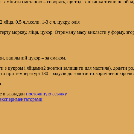
а замінити сметаною – говорять, що тоді запіканка точно не обпа
 яйця, 0,5 ч.л.соли, 1-3 с.л. цукру, олія
 терту моркву, яйця, цукор. Отриману масу викласти у форму, зго
нки, ванільний цукор – за смаком.
рти з цукром і яйцями(2 жовтки залишити для мастила), додати р
 при температурі 180 градусів до золотисто-коричневої кірочки. (
р.
те в закладки
постоянную ссылку
.
 експериментаторами