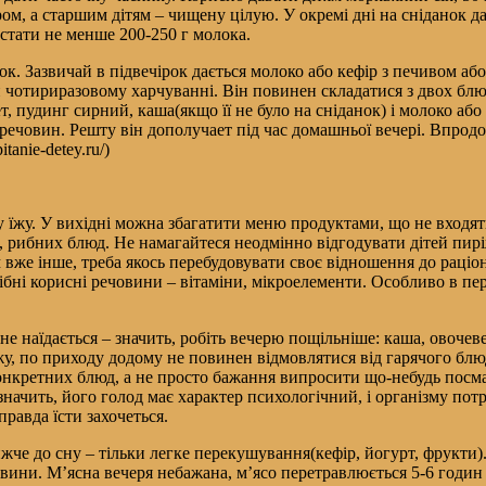
ром, а старшим дітям – чищену цілую. У окремі дні на сніданок 
тати не менше 200-250 г молока.
ок. Зазвичай в підвечірок дається молоко або кефір з печивом а
 чотириразовому харчуванні. Він повинен складатися з двох блюд
ет, пудинг сирний, каша(якщо її не було на сніданок) і молоко аб
 речовин. Решту він дополучает під час домашньої вечері. Впро
tanie-detey.ru/)
у їжу. У вихідні можна збагатити меню продуктами, що не входят
ів, рибних блюд. Не намагайтеся неодмінно відгодувати дітей пи
м вже інше, треба якось перебудовувати своє відношення до раціон
ібні корисні речовини – вітаміни, мікроелементи. Особливо в пері
е наїдається – значить, робіть вечерю пощільніше: каша, овочеве 
у, по приходу додому не повинен відмовлятися від гарячого блюд
конкретних блюд, а не просто бажання випросити що-небудь посма
ачить, його голод має характер психологічний, і організму потрі
правда їсти захочеться.
че до сну – тільки легке перекушування(кефір, йогурт, фрукти). 
вини. М’ясна вечеря небажана, м’ясо перетравлюється 5-6 годин 