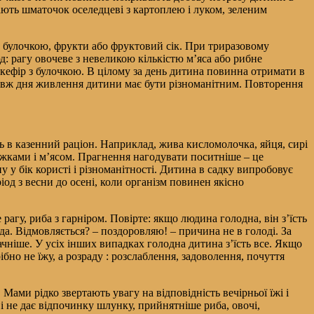
дають шматочок оселедцеві з картоплею і луком, зеленим
бо булочкою, фрукти або фруктовий сік. При триразовому
: рагу овочеве з невеликою кількістю м’яса або рибне
о кефір з булочкою. В цілому за день дитина повинна отримати в
довж дня живлення дитини має бути різноманітним. Повторення
ь в казенний раціон. Наприклад, жива кисломолочка, яйця, сирі
ріжками і м’ясом. Прагнення нагодувати поситніше – це
у у бік користі і різноманітності. Дитина в садку випробовує
од з весни до осені, коли організм повинен якісно
рагу, риба з гарніром. Повірте: якщо людина голодна, він з’їсть
а. Відмовляється? – поздоровляю! – причина не в голоді. За
чніше. У усіх інших випадках голодна дитина з’їсть все. Якщо
бно не їжу, а розраду : розслаблення, задоволення, почуття
Мами рідко звертають увагу на відповідність вечірньої їжі і
і не дає відпочинку шлунку, прийнятніше риба, овочі,