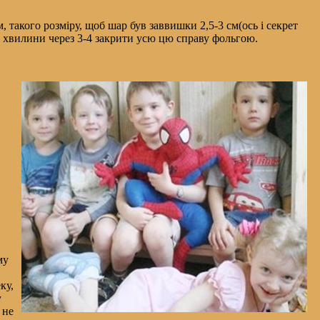
такого розміру, щоб шар був заввишки 2,5-3 см(ось і секрет
 – хвилини через 3-4 закрити усю цю справу фольгою.
му
ку,
у
 не