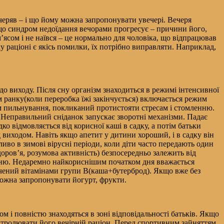
ечеряв – і що йому можна запропонувати увечері. Вечеря
кщо синдром недоїдання вечорами прогресує – причини його,
м’ясом і не наївся – це нормально для чоловіка, що відпрацював
 раціоні є якісь помилки, їх потрібно виправляти. Наприклад,
до виходу. Після сну організм знаходиться в режимі інтенсивної
м ранку(коли переробка їжі закінчується) включається режим
м пильнування, покликаний протистояти стресам і стомленню.
 Неправильний сніданок запускає зворотні механізми. Падає
дко відмовляється від корисної каші в садку, а потім батьки
д виходом. Навіть якщо апетит у дитини хороший, і в садку він
иво в зимові вірусні періоди, коли діти часто передають один
оров’я, розумова активність) безпосередньо залежить від
енню. Недаремно найкориснішим початком дня вважається
ачений вітамінами групи В(каша+бутерброд). Якщо вже без
 можна запропонувати йогурт, фрукти.
ком і повністю знаходяться в зоні відповідальності батьків. Якщо
онтролювати його вечірній раціон. Перед спортивним зайняттям