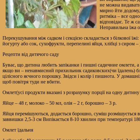
не можна видавати
мирно йти додому, 
ритміка – все одно
відповідає. Те ж с
Неправильна їжа од
Перекушування між садком і секцією складається з білкової їжі:
йогурту або сок, сухофрукти, перепелині яйця, хлібці з сиром – у
Рецепти від дитячого саду
Буває, що дитина любить запіканки і пишні садичние омлети, а 
якщо ви – ненавмисний прихильник садиковских(чи їдалень) блюд
цілісного яєчного порошку. Звідси і колір і пишнота. У домашні
щоб повітря туди не вбити.
Омлет(усі продукти вказані з розрахунку порції на одну дитину
Яйце – 48 г, молоко – 50 мл, олія – 2 г, борошно – 3 р.
Яйця перемішуються, додається борошно, суміш розмішується в 
заввишки 2,5-3 см Випікається 8-10 хвилин при температурі 180
Омлет їдальня