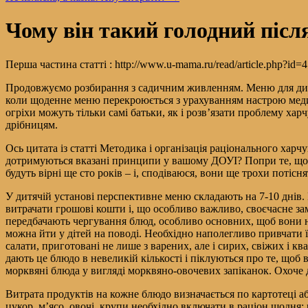
Чому він такий голодний після
Перша частина статті : http://www.u-mama.ru/read/article.php?id=4
Продовжуємо розбирання з садичним живленням. Меню для дитя
коли щоденне меню перекроюється з урахуванням настрою медич
огріхи можуть тільки самі батьки, як і розв’язати проблему х
дрібницям.
Ось цитата із статті Методика і організація раціонального хар
дотримуються вказані принципи у вашому ДОУІ? Попри те, що в 
будуть вірні ще сто років – і, сподіваюся, вони ще трохи потісня
У дитячій установі перспективне меню складають на 7-10 днів.
витрачати грошові кошти і, що особливо важливо, своєчасне замо
передбачають чергування блюд, особливо основних, щоб вони н
можна йти у дітей на поводі. Необхідно наполегливо привчати їх
салати, приготовані не лише з варених, але і сирих, свіжих і к
дають це блюдо в невеликій кількості і піклуються про те, щоб
морквяні блюда у вигляді морквяно-овочевих запіканок. Охоче ді
Витрата продуктів на кожне блюдо визначається по картотеці а
цукор, м’ясо, овочі, крупи необхідно включати в раціон щодня;