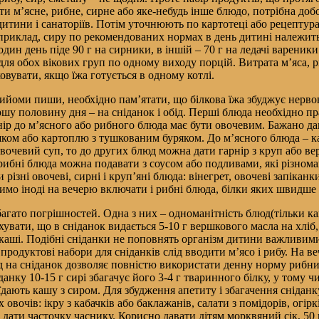
 м’ясне, рибне, сирне або яке-небудь інше блюдо, потрібна добо
дитини і санаторіїв. Потім уточнюють по картотеці або рецептура
риклад, сиру по рекомендованих нормах в день дитині належить 40 
н день піде 90 г на сирники, в іншій – 70 г на ледачі вареники і
для обох вікових груп по одному виходу порцій. Витрата м’яса, ри
овувати, якщо їжа готується в одному котлі.
оми пиши, необхідно пам’ятати, що білкова їжа збуджує нервову 
ершу половину дня – на сніданок і обід. Перші блюда необхідно
ір до м’ясного або рибного блюда має бути овочевим. Бажано дав
ком або картоплю з тушкованим буряком. До м’ясного блюда – кар
очевий суп, то до других блюд можна дати гарнір з круп або вер
 і рибні блюда можна подавати з соусом або подливами, які різно
і овочеві, сирні і круп’яні блюда: вінегрет, овочеві запіканки, п
мо іноді на вечерю включати і рибні блюда, білки яких швидше 
багато погрішностей. Одна з них – одноманітність блюд(тільки к
вати, що в сніданок видається 5-10 г вершкового масла на хліб, 
є в каші. Подібні сніданки не поповнять організм дитини важливи
продуктові набори для сніданків слід вводити м’ясо і рибу. На ве
 на сніданок дозволяє повністю використати денну норму рибних
анку 10-15 г сирі збагачує його 3-4 г тваринного білку, у тому чи
з’їдають кашу з сиром. Для збудження апетиту і збагачення сніда
 овочів: ікру з кабачків або баклажанів, салати з помідорів, огір
а дати часточку часнику. Корисно давати дітям морквяний сік, 5