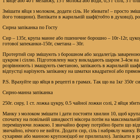
1 яйце або 40 г меланжу, 15 г молока або води, 0,5 г солі, 3 г ол
Змішати яйця з молоком, додати сіль. Не збивати! – просто змі
його товщини). Випікати в жарильній шафі(тобто в духовці), ро
Сирна запіканка по Госту
Сир – 135г, крупа манне або пшеничне борошно – 10г-12г, цукор – 
готової запеканки-150г, сметана – 30г.
Протертий сир змішують з борошном або заздалегідь завареною
цукром і сіллю. Підготовлену масу викладають шаром 3-4см н
розрівнюють і змащують сметаною, запікають в жарильній шафі 
відпустці нарізують запіканку на шматки квадратної або прямо
P.S. Врахуйте що яйця в рецепті в грамах. Так що на 1кг 350г с
Сирно-манна запіканка
250г. сиру, 1 ст. ложка цукру, 0.5 чайної ложки солі, 2 яйця зби
Манку з молоком змішати і дати постояти хвилин 10, щоб крупа
спочатку на повільній швидкості міксера потім на максимальній.
перемішуючи ложкою. І звичайно форму потрібно брати що відпо
звичайно, нічого не вийти. Додати сир, сіль і набряклу манку.
сухарями або манною крупою(щоб не прилипало). Запікати в роз