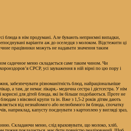
і блюда в нім продумані. Але бувають неприємні випадки,
епоєднувані варіанти аж до оселедця з молоком. Відстежити ці
дичние працівники можуть не надавати значення таким
ципом садичное меню складається саме таким чином. Чи
ронздоров’я СРСР, усі зауваження в ній вірні по цю пору і
жня, забезпечувати різноманітність блюд, найраціональніше
р, а там, де немає лікаря,- медична сестра і дієтсестра. У нім
орисні для дітей блюда, які їм більше подобаються. Проте не
блюдам з вівсяної крупи та ін. Вже з 1,5-2 років дітям дають
мовляється від незнайомого або нелюбимого їм блюда, спочатку
ів, наприклад, капусту поєднувати з картоплею у вигляді зраз,
анню. Складаючи меню, слід враховувати, що молоко, хліб,
ягом тижня покладається, має бути повністю реалізований. Щоб