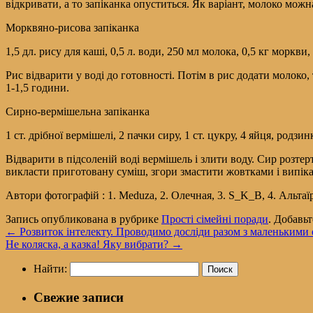
відкривати, а то запіканка опуститься. Як варіант, молоко можн
Морквяно-рисова запіканка
1,5 дл. рису для каші, 0,5 л. води, 250 мл молока, 0,5 кг моркви, 2
Рис відварити у воді до готовності. Потім в рис додати молоко,
1-1,5 години.
Сирно-вермішельна запіканка
1 ст. дрібної вермішелі, 2 пачки сиру, 1 ст. цукру, 4 яйця, родзи
Відварити в підсоленій воді вермішель і злити воду. Сир розте
викласти приготовану суміш, згори змастити жовтками і випікати
Автори фотографій : 1. Meduza, 2. Олечная, 3. S_K_B, 4. Альтаї
Запись опубликована в рубрике
Прості сімейні поради
. Добавь
←
Розвиток інтелекту. Проводимо досліди разом з маленькими
Не коляска, а казка! Яку вибрати?
→
Найти:
Свежие записи