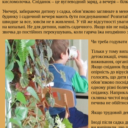
кисломолочка. Сніданок – це вуглеводний заряд, а вечеря – білк
Увечері, забираючи дитину з садка, обов’язково загляньте в м
будинку і садичний вечеря мають бути поєднуваними! Розпитайт
швидше за все, зовсім не в живленні. У тій же відсутності уваг
на копальні. Не для дитини, навіть садичного. Якщо він не на
звичка до постійних перекушувань, коли гаряча їжа неодмінно з
Чи треба годувати
Тільки у тому випа
детоксикації, очи
виживання, органі
Якщо сніданок буд
опірність до вірус
голосять, що дитя 
обов’язково посні
одному різні боля
сніданку. Наприкл
склянка чистої во
печива не обійтис
Якщо трудовий де
Іноді після садка 
ви вирішили, що д