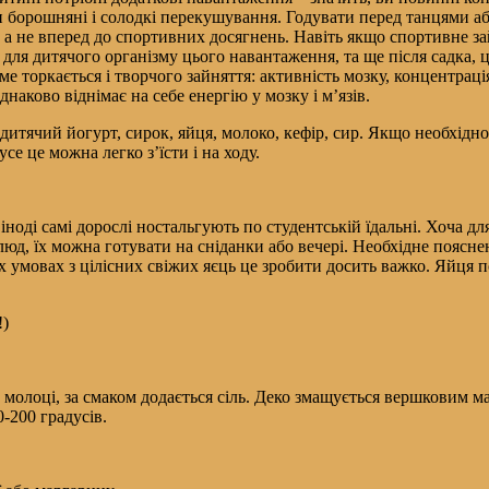
 борошняні і солодкі перекушування. Годувати перед танцями аб
а не вперед до спортивних досягнень. Навіть якщо спортивне зай
 для дитячого організму цього навантаження, та ще після садка, 
аме торкається і творчого зайняття: активність мозку, концентра
наково віднімає на себе енергію у мозку і м’язів.
 дитячий йогурт, сирок, яйця, молоко, кефір, сир. Якщо необхідн
се це можна легко з’їсти і на ходу.
іноді самі дорослі ностальгують по студентській їдальні. Хоча д
, їх можна готувати на сніданки або вечері. Необхідне поясненн
х умовах з цілісних свіжих яєць це зробити досить важко. Яйця п
!)
молоці, за смаком додається сіль. Деко змащується вершковим м
-200 градусів.