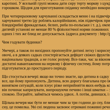
каротині. У ясельній групі можна дати сиру терту моркву з цук
горошком. Щодня для приготування сніданку необхідно викорис
При чотириразовому харчуванні складається меню і на підвечір
харчуванні третю їду роблять калорійнішою, ніж підвечірок при
блюдо(рибні фрикадельки, белип, риба по-польськи і т. д.), омл
дитячій установі не менше 80 % фізіологічної норми поживних
одних і тих же блюд не допускається. (адреса документу : http://pi
Чим годувати будинки?
Увечері, а також по вихідних пропонуйте дитині легку і корисн
овочі, а в деяких садках спостерігається дефіцит свіжих фрукт
національна традиція, а не голос розуму. Все-таки, час за вікно
достатні навантаження на нервову і фізичну систему, йому потр
підготуватися до простудного періоду.
Що стосується вечері: якщо ви точно знаєте, що дитина в садку н
все, що йому пропонують. Дитина, всю дорогу благальна про їж
винятком ситуацій, коли існує різке неприйняття яких-небудь 
він починає капризувати, випрошуючи печиво і інші шматки – зн
спокою. Пограйте, займіться чимось удвох. А потім, дивишся, і 
Щільна вечеря має бути не менше чим за три години до сну, ближ
сну, це помилка. Уві сні людина засвоює отримані поживні речо