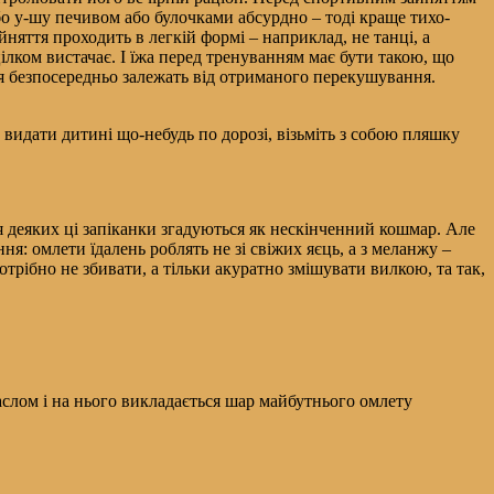
о у-шу печивом або булочками абсурдно – тоді краще тихо-
няття проходить в легкій формі – наприклад, не танці, а
цілком вистачає. І їжа перед тренуванням має бути такою, що
ція безпосередньо залежать від отриманого перекушування.
о видати дитині що-небудь по дорозі, візьміть з собою пляшку
ля деяких ці запіканки згадуються як нескінченний кошмар. Але
я: омлети їдалень роблять не зі свіжих яєць, а з меланжу –
отрібно не збивати, а тільки акуратно змішувати вилкою, та так,
аслом і на нього викладається шар майбутнього омлету