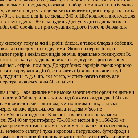
ва кількість продукту, вказана в наборі, помножити на 6, якщо
м, скільки продукту йде на виготовлення однієї порції того або
г, а на шість днів це складе 240 р. Цієї кількості вистачає для
 в третій день – 80 г на пудинг. Для усіх дітей дошкільного
би, олії, овочів на приготування одного і того ж блюда для
систему, тому м’ясні і рибні блюда, а також блюда з бобових,
 правильно поєднувати з другими. Якщо на перше блюдо
ати гарнір з декількох видів овочів, правильно поєднуючи їх.
топлю і капусту, до парових котлет, курки – рисову кашу,
мішелі, огірок, помідор. До круп’яних гарнірів також корисно
манітять харчування дітей, сприяють підвищенню апетиту і
удинги і т. д. Сир, як і м’ясо, містить багато білку, але
перетравлюються, чим білки м’яса.
аша і чай). Таке живлення не може забезпечити організм дитини
то в такій їді надлишок жиру над білком складає два і більше
ми амінокислотами – лізином, метионииом та ін., а також
черю, як вже відзначалося, давати дітям м’ясо не
 і м’ясних продуктів. Кількість тваринного білку можна
слі 75-140 мг триптофану, 75-100 мг метіоніну і 160-260 мг
нку мікроелементами і вітамінами в меню включають невелику
ків, зеленого салату і лука з кропом і петрушкою, бутерброди з
0 г якого почтя повністю покривають добову потребу дитини в