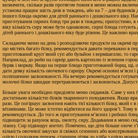
визначити, скільки разів протягом тижня в меню можна включати
установа працює шість днів в тиждень, або на 7 – для будинків 
іншого блюда окремо для дітей раннього і дошкільного віку. Нап
приготування сирних блюд три рази в тиждень; припустимо, в оди
віку кількість сиру може бути однаковою, сирні блюда готують 
дітей раннього і дошкільного віку буде різним. Це важливо врах
Складаючи меню на день і розподіляючи продукти на окремі прий
що містять багато білку, рекомендується давати переважно в п
приготований круп’яний суп або бульйон з вермішеллю, то гарн
Наприклад, до риби на гарнір дають картоплю із зеленим горош
буряк і моркву. Якщо на перше блюдо приготований борщ, щі, ов
дати деяку кількість овочевого гарніру. Окремі основні м’ясні
поліпшенню засвоюваності. На вечерю рекомендується готувати різн
молочні білки швидше перетравлюються і засвоюються. Допусти
Більше уваги необхідно приділяти меню сніданків. Саме у них 
достатньою кількістю білків тваринного походження. Якщо враху
рази. Це погіршує засвоєння навіть тієї кількості білку, який 
вітамінами. Це може істотно відбитися на його здоров’ї. Тому в 
рекомендується. До того ж приготування м’ясних і рибних блюд
підвищити за рахунок яєць, омлету, сиру. Додавання в меню снід
лізину. Сир підвищує апетит. Помічено, що діти більше охоче 
кількість овочевої закуски зі свіжих сезонних або консервованих
олією і солодким перцем, старшим дітям до хліба з олією можн