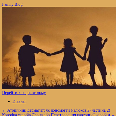
Family Blog
Перейти к содержимому
Главная
←
Атопічний дерматит: як допомогти малюкові? (частина 2)
Коробка скарбів Леона або Перетворення картонної коробки
→