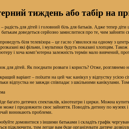
ерний тиждень або табір на пр
– радість для дітей і головний біль для батьків. Адже тепер діт
 батькам доведеться серйозно замислитися про те, чим зайняти св
 проведуть біля телевізора – це гасло з’явилося на одному з цент
озказані які фільми, і мультики будуть показані хлопцям. Також л
ютеру і хоча комп’ютерна залежність термін мало вивчений, прот
к для дітей. Як поєднати розваги і користь? Отже, розглянемо н
кращий варіант – поїхати на цей час канікул у відпустку усією сі
кільки відпустка не завжди співпадає з шкільними канікулами. То
ама
 йде багато дитячих спектаклів, кінотеатри і цирки. Можна купит
н може і продовжити своє зайняття. Поводіть дитину по музеях і 
звичай виникають проблеми.
Спробуйте домовитися з іншими батьками і складіть графік чергува
ься підключити, тим легше вам буде організувати дитяче дозвілл