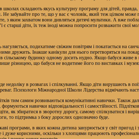
 в школах складають якусь культурну програму для дітей, правда,
ий. Не забувайте про те, що у вас є чоловік, який теж цілком мо
жте, з яким захватом вони дивляться дитячі мультики. А вже побл
’ї є старші діти, їх теж іноді можна попросити розважити свої мол
ь нагуляється, подихатиме свіжим повітрям і покатається на санч
 з ними дружить. Інакше канікули для нього перетворяться на пока
в сільському будинку одному досить нудно. Якщо бабуся живе в мі
 лише різницею, що бабуся не водитиме його по виставках і музея
де недоліку в розвагах і спілкуванні. Якщо діти вирушають в пої
переваг. Психологи Міжнародної Школи Лідерства відмічають нас
ітків тим самим розвиваються комунікативні навички. Також дале
формуються навички відповідальності і самостійності. Підлітков
діти, як збиратися в зворотну дорогу, самому спілкуватися і вир
ги, то підтримка з боку дорослих однозначно буде.
каві програми, в яких кожна дитина занурюється у світ пригод і 
е і дуже корисними, оскільки з хлопцями працюють професіонали,
ців і пошук нових ресурсів.