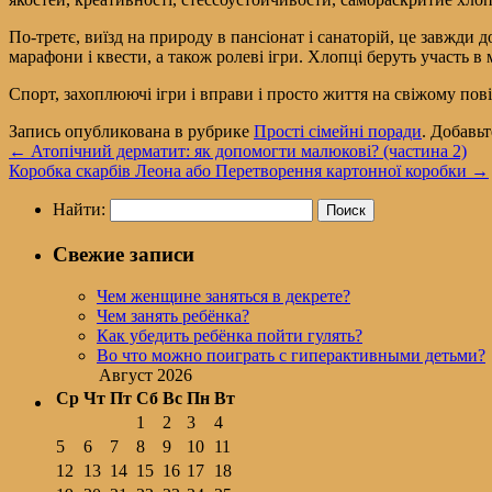
По-третє, виїзд на природу в пансіонат і санаторій, це завжди д
марафони і квести, а також ролеві ігри. Хлопці беруть участь в
Спорт, захоплюючі ігри і вправи і просто життя на свіжому пові
Запись опубликована в рубрике
Прості сімейні поради
. Добавь
←
Атопічний дерматит: як допомогти малюкові? (частина 2)
Коробка скарбів Леона або Перетворення картонної коробки
→
Найти:
Свежие записи
Чем женщине заняться в декрете?
Чем занять ребёнка?
Как убедить ребёнка пойти гулять?
Во что можно поиграть с гиперактивными детьми?
Август 2026
Ср
Чт
Пт
Сб
Вс
Пн
Вт
1
2
3
4
5
6
7
8
9
10
11
12
13
14
15
16
17
18