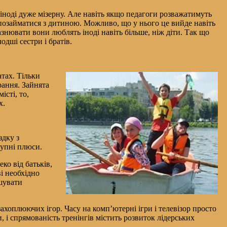
 іноді дуже мізерну. Але навіть якщо педагоги розважатимуть
же позайматися з дитиною. Можливо, що у нього це вийде навіть
азнювати вони люблять іноді навіть більше, ніж діти. Так що
одші сестри і братів.
атах. Тільки
рання. Зайнята
сті, то,
х.
здку з
тупні плюси.
ко від батьків,
і необхідно
ішувати
захоплюючих ігор. Часу на комп’ютерні ігри і телевізор просто
 і спрямованість тренінгів містить розвиток лідерських