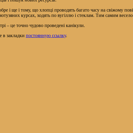
обре і ще і тому, що хлопці проводять багато часу на свіжому пові
 мотузяних курсах, ходять по вугіллю і стеклам. Тим самим весел
трі – це точно чудово проведені канікули.
те в закладки
постоянную ссылку
.