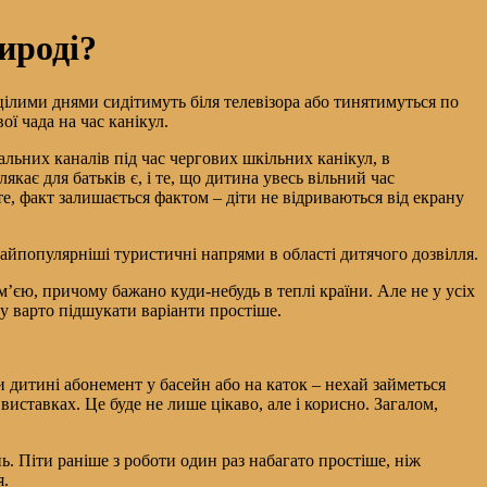
ироді?
и цілими днями сидітимуть біля телевізора або тинятимуться по
ої чада на час канікул.
ральних каналів під час чергових шкільних канікул, в
якає для батьків є, і те, що дитина увесь вільний час
е, факт залишається фактом – діти не відриваються від екрану
айпопулярніші туристичні напрями в області дитячого дозвілля.
м’єю, причому бажано куди-небудь в теплі країни. Але не у усіх
му варто підшукати варіанти простіше.
и дитині абонемент у басейн або на каток – нехай займеться
виставках. Це буде не лише цікаво, але і корисно. Загалом,
нь. Піти раніше з роботи один раз набагато простіше, ніж
я.