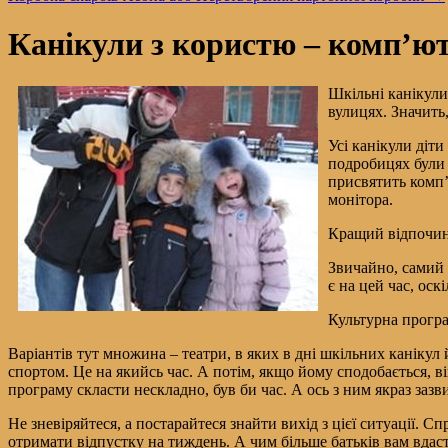
Канікули з користю – комп’ют
Шкільні канікули 
вулицях. Значить,
Усі канікули діти
подробицях були р
присвятить комп’
монітора.
Кращий відпочино
Звичайно, самий 
є на цей час, ос
Культурна прогр
Варіантів тут множина – театри, в яких в дні шкільних канікул
спортом. Це на якийсь час. А потім, якщо йому сподобається, ві
програму скласти нескладно, був би час. А ось з ним якраз за
Не зневіряйтеся, а постарайтеся знайти вихід з цієї ситуації. 
отримати відпустку на тиждень. А чим більше батьків вам вдаст