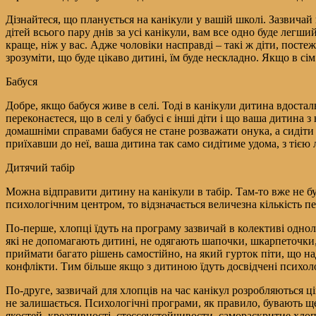
Дізнайтеся, що планується на канікули у вашій школі. Зазвичай
дітей всього пару днів за усі канікули, вам все одно буде легш
краще, ніж у вас. Адже чоловіки насправді – такі ж діти, посте
зрозуміти, що буде цікаво дитині, їм буде нескладно. Якщо в сім
Бабуся
Добре, якщо бабуся живе в селі. Тоді в канікули дитина вдостал
переконаєтеся, що в селі у бабусі є інші діти і що ваша дитина
домашніми справами бабуся не стане розважати онука, а сидіти 
приїхавши до неї, ваша дитина так само сидітиме удома, з тією
Дитячий табір
Можна відправити дитину на канікули в табір. Там-то вже не бу
психологічним центром, то відзначається величезна кількість 
По-перше, хлопці їдуть на програму зазвичай в колективі однол
які не допомагають дитині, не одягають шапочки, шкарпеточки, 
приймати багато рішень самостійно, на який гурток піти, що на
конфлікти. Тим більше якщо з дитиною їдуть досвідчені психоло
По-друге, зазвичай для хлопців на час канікул розробляються ці
не залишається. Психологічні програми, як правило, бувають щ
якостей, креативності, стессоустойчивости, самораскритие хлоп