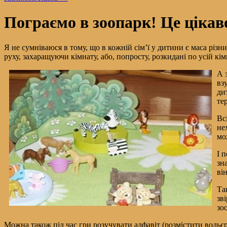
Пограємо в зоопарк! Це цікав
Я не сумніваюся в тому, що в кожній сім’ї у дитини є маса різни
руху, захаращуючи кімнату, або, попросту, розкидані по усій кім
А 
вз
ди
те
Вс
не
мо
І 
зн
ві
Та
зв
зоо
Можна також під час гри розучувати алфавіт (розмістити вольє