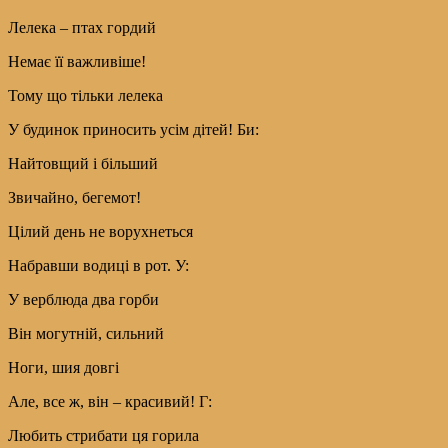
Лелека – птах гордий
Немає її важливіше!
Тому що тільки лелека
У будинок приносить усім дітей! Би:
Найтовщий і більший
Звичайно, бегемот!
Цілий день не ворухнеться
Набравши водиці в рот. У:
У верблюда два горби
Він могутній, сильний
Ноги, шия довгі
Але, все ж, він – красивий! Г:
Любить стрибати ця горила