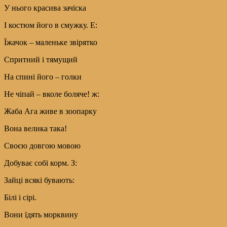
У нього красива зачіска
І костюм його в смужку. Е:
Їжачок – маленьке звірятко
Спритний і тямущий
На спині його – голки
Не чіпай – вколе боляче! ж:
Жаба Ага живе в зоопарку
Вона велика така!
Своєю довгою мовою
Добуває собі корм. З:
Зайці всякі бувають:
Білі і сірі.
Вони їдять морквину