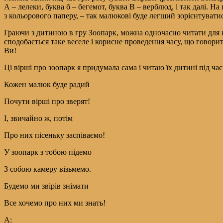
А – лелеки, буква б – бегемот, буква В – верблюд, і так далі. Н
з кольорового паперу, – так малюкові буде легший зорієнтувати
Граючи з дитиною в гру Зоопарк, можна одночасно читати для ньо
сподобається таке веселе і корисне проведення часу, що говори
Ви!
Ці вірші про зоопарк я придумала сама і читаю їх дитині під час
Кожен малюк буде радий
Почути вірші про зверят!
І, звичайно ж, потім
Про них пісеньку заспіваємо!
У зоопарк з тобою підемо
З собою камеру візьмемо.
Будемо ми звірів знімати
Все хочемо про них ми знать!
А: