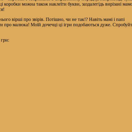
а ці коробки можна також наклеїти букви, заздалегідь вирізані ма
ся!
го вірші про звірів. Потішно, чи не так!? Навіть мамі і папі
ти про малюка! Моїй дочечці ці ігри подобаються дуже. Спробуйт
 гри: