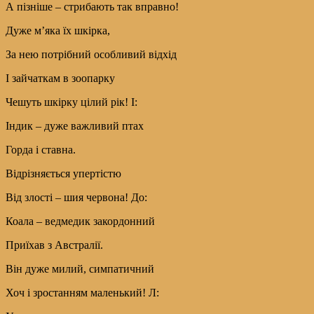
А пізніше – стрибають так вправно!
Дуже м’яка їх шкірка,
За нею потрібний особливий відхід
І зайчаткам в зоопарку
Чешуть шкірку цілий рік! І:
Індик – дуже важливий птах
Горда і ставна.
Відрізняється упертістю
Від злості – шия червона! До:
Коала – ведмедик закордонний
Приїхав з Австралії.
Він дуже милий, симпатичний
Хоч і зростанням маленький! Л: