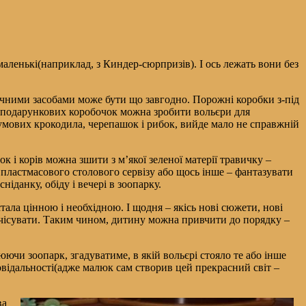
 маленькі(наприклад, з Киндер-сюрпризів). І ось лежать вони без
ручними засобами може бути що завгодно. Порожні коробки з-під
их подарункових коробочок можна зробити вольєри для
гумових крокодила, черепашок і рибок, вийде мало не справжній
 і корів можна зшити з м’якої зеленої матерії травичку –
 пластмасового столового сервізу або щось інше – фантазувати
іданку, обіду і вечері в зоопарку.
 стала цінною і необхідною. І щодня – якісь нові сюжети, нові
зчісувати. Таким чином, дитину можна привчити до порядку –
юючи зоопарк, згадуватиме, в якій вольєрі стояло те або інше
ідповідальності(адже малюк сам створив цей прекрасний світ –
ва