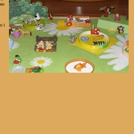
мою
е і