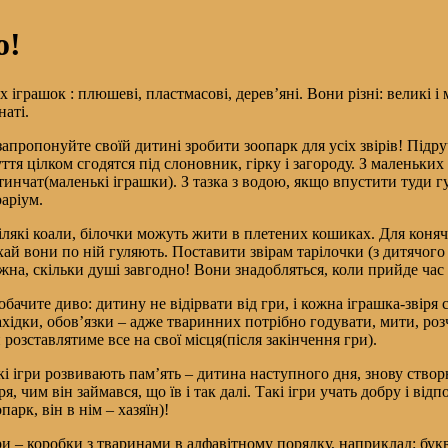
о!
х іграшок : плюшеві, пластмасові, дерев’яні. Вони різні: великі і
наті.
запропонуйте своїй дитині зробити зоопарк для усіх звірів! Під
уття цілком сгодятся під слоновник, гірку і загороду. З маленьк
тинчат(маленькі іграшки). З тазка з водою, якщо впустити туди 
раріум.
ілякі коали, білочки можуть жити в плетених кошиках. Для конячок
хай вони по ній гуляють. Поставити звірам тарілочки (з дитячого
жна, скільки душі завгодно! Вони знадобляться, коли прийде час сн
побачите диво: дитину не відірвати від гри, і кожна іграшка-звіря
ахідки, обов’язки – адже тваринних потрібно годувати, мити, ро
н розставлятиме все на свої місця(після закінчення гри).
кі ігри розвивають пам’ять – дитина наступного дня, знову створ
іря, чим він займався, що їв і так далі. Такі ігри учать добру і в
парк, він в нім – хазяїн)!
ри – коробки з тваринами в алфавітному порядку, наприклад: бук