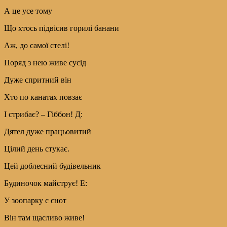
А це усе тому
Що хтось підвісив горилі банани
Аж, до самої стелі!
Поряд з нею живе сусід
Дуже спритний він
Хто по канатах повзає
І стрибає? – Гіббон! Д:
Дятел дуже працьовитий
Цілий день стукає.
Цей доблесний будівельник
Будиночок майструє! Е:
У зоопарку є єнот
Він там щасливо живе!