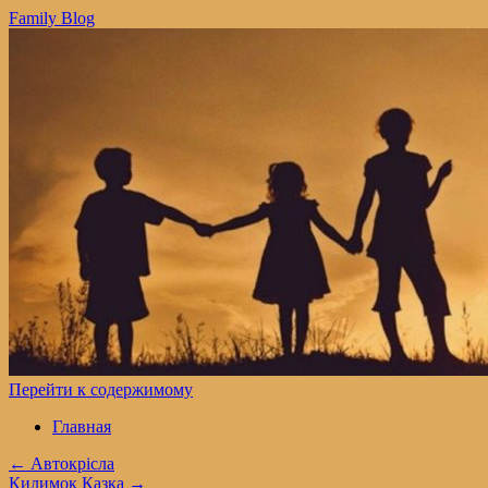
Family Blog
Перейти к содержимому
Главная
←
Автокрісла
Килимок Казка
→