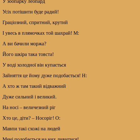
У зоопарку леопард
Усіх потішити буде радий!
Граціозний, спритний, крутий
І увесь в плямочках той шахрай! М:
А ви бачили моржа?
Його шкіра така товста!
У воді холодної він купається
Зайняття це йому дуже подобається! Н:
А хто ж там такий відважний
Дуже сильний і великий.
На носі – величезний ріг
Хто це, діти? – Носоріг! О:
Мавпи такі схожі на людей
Мені подобається на них дивитися!