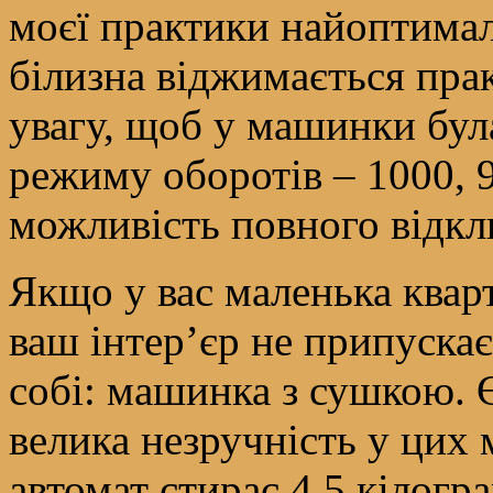
моєї практики найоптимал
білизна віджимається пра
увагу, щоб у машинки бу
режиму оборотів – 1000, 9
можливість повного відк
Якщо у вас маленька квар
ваш інтер’єр не припускає
собі: машинка з сушкою. Є
велика незручність у ци
автомат стирає 4,5 кілогр