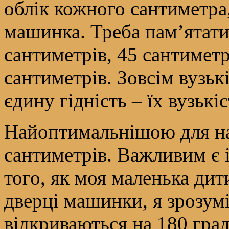
облік кожного сантиметра
машинка. Треба пам’ятат
сантиметрів, 45 сантиметрі
сантиметрів. Зовсім вузь
єдину гідність – їх вузькіс
Найоптимальнішою для на
сантиметрів. Важливим є і
того, як моя маленька дит
дверці машинки, я зрозумі
відкриваються на 180 град