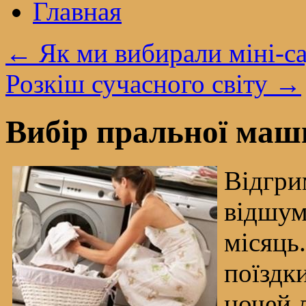
Главная
←
Як ми вибирали міні-с
Розкіш сучасного світу
→
Вибір пральної маш
Відгри
відшум
місяць
поїздк
ночей 