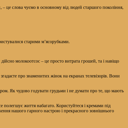
, – це слова чуємо в основному від людей старшого покоління,
ористувалися старими м’ясорубками.
дійсно молокоотсос – це просто витрата грошей, та і навіщо
 згадаєте про знаменитих жінок на екранах телевізорів. Вони
ром. Як чудово годувати грудьми і не думати про те, що мають
се полегшує життя набагато. Користуйтеся і кремами під
реження нашого гарного настрою і прекрасного зовнішнього