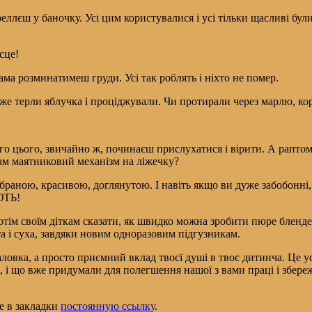
лєш у баночку. Усі цим користувалися і усі тільки щасливі були
сце!
ма розминатимеш груди. Усі так роблять і ніхто не помер.
адже терли яблучка і проціджували. Чи протирали через марлю, к
 цього, звичайно ж, починаєш прислухатися і вірити. А раптом 
 сам маятниковий механізм на ліжечку?
браною, красивою, доглянутою. І навіть якщо ви дуже забобонні,
ЮТЬ!
отім своїм діткам сказати, як швидко можна зробити пюре бленде
а і суха, завдяки новим одноразовим підгузникам.
ловка, а просто приємний вклад твоєї душі в твоє дитинча. Це у
ам, і що вже придумали для полегшення нашої з вами праці і збе
те в закладки
постоянную ссылку
.