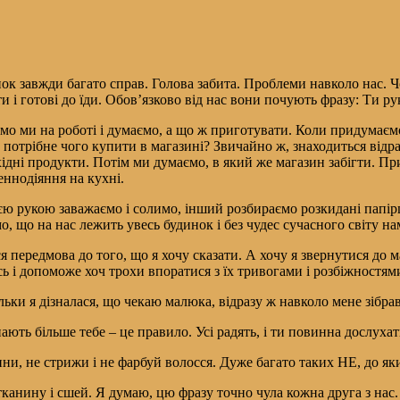
ок завжди багато справ. Голова забита. Проблеми навколо нас. Ч
и і готові до їди. Обов’язково від нас вони почують фразу: Ти р
о ми на роботі і думаємо, а що ж приготувати. Коли придумаємо
 потрібне чого купити в магазині? Звичайно ж, знаходиться відра
ідні продукти. Потім ми думаємо, в який же магазин забігти. Пр
ннодіяння на кухні.
ю рукою заважаємо і солимо, інший розбираємо розкидані папірці
о, що на нас лежить увесь будинок і без чудес сучасного світу на
я передмова до того, що я хочу сказати. А хочу я звернутися до 
ь і допоможе хоч трохи впоратися з їх тривогами і розбіжностям
льки я дізналася, що чекаю малюка, відразу ж навколо мене зібра
нають більше тебе – це правило. Усі радять, і ти повинна дослуха
и, не стрижи і не фарбуй волосся. Дуже багато таких НЕ, до яки
анину і сшей. Я думаю, цю фразу точно чула кожна друга з нас.