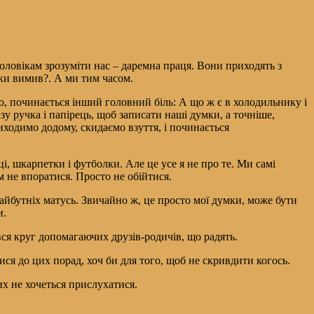
оловікам зрозуміти нас – даремна праця. Вони приходять з
уки вимив?. А ми тим часом.
, починається інший головний біль: А що ж є в холодильнику і
зу ручка і папірець, щоб записати наші думки, а точніше,
иходимо додому, скидаємо взуття, і починається
, шкарпетки і футболки. Але це усе я не про те. Ми самі
м не впоратися. Просто не обійтися.
майбутніх матусь. Звичайно ж, це просто мої думки, може бути
и.
вся круг допомагаючих друзів-родичів, що радять.
тися до цих порад, хоч би для того, щоб не скривдити когось.
х не хочеться прислухатися.