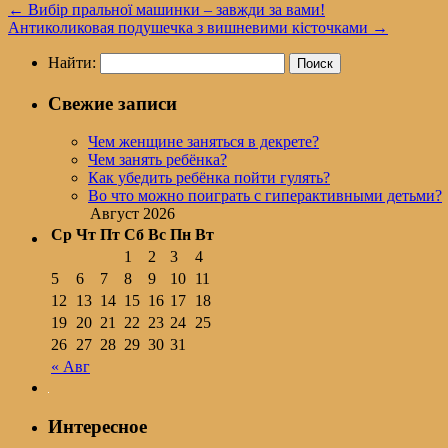
←
Вибір пральної машинки – завжди за вами!
Антиколиковая подушечка з вишневими кісточками
→
Найти:
Свежие записи
Чем женщине заняться в декрете?
Чем занять ребёнка?
Как убедить ребёнка пойти гулять?
Во что можно поиграть с гиперактивными детьми?
Август 2026
Ср
Чт
Пт
Сб
Вс
Пн
Вт
1
2
3
4
5
6
7
8
9
10
11
12
13
14
15
16
17
18
19
20
21
22
23
24
25
26
27
28
29
30
31
« Авг
Интересное