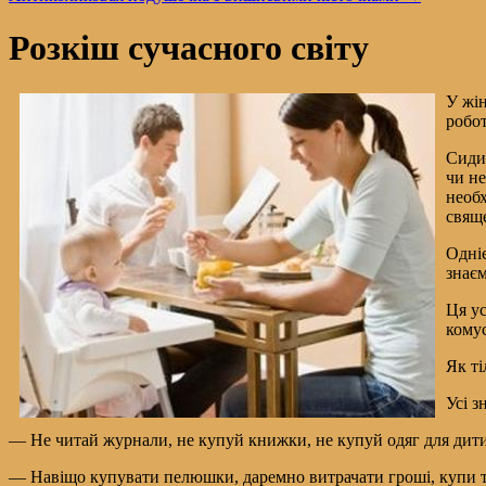
Розкіш сучасного світу
У жін
робот
Сидим
чи не
необх
свяще
Одніє
знаєм
Ця ус
комус
Як ті
Усі з
— Не читай журнали, не купуй книжки, не купуй одяг для дитин
— Навіщо купувати пелюшки, даремно витрачати гроші, купи тк