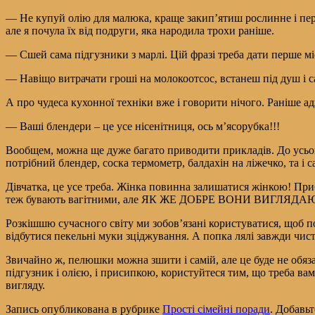
— Не купуй олію для малюка, краще закип’ятиш рослинне і перел
але я почула їх від подруги, яка народила трохи раніше.
— Сшей сама підгузники з марлі. Цій фразі треба дати перше мі
— Навіщо витрачати гроші на молокоотсос, встанеш під душ і са
А про чудеса кухонної техніки вже і говорити нічого. Раніше 
— Ваші блендери – це усе нісенітниця, ось м’ясорубка!!!
Вообщем, можна ще дуже багато приводити прикладів. До усього
потрібний блендер, соска термометр, балдахін на ліжечко, та і
Дівчатка, це усе треба. Жінка повинна залишатися жінкою! При
теж бувають вагітними, але ЯК ЖЕ ДОБРЕ ВОНИ ВИГЛЯДА
Розкішшю сучасного світу ми зобов’язані користуватися, щоб п
відбутися пекельні муки зціджування. А попка лялі завжди чист
Звичайно ж, пелюшки можна зшити і самій, але це буде не обяза
підгузник і олією, і присипкою, користуйтеся тим, що треба в
вигляду.
Запись опубликована в рубрике
Прості сімейні поради
. Добавь