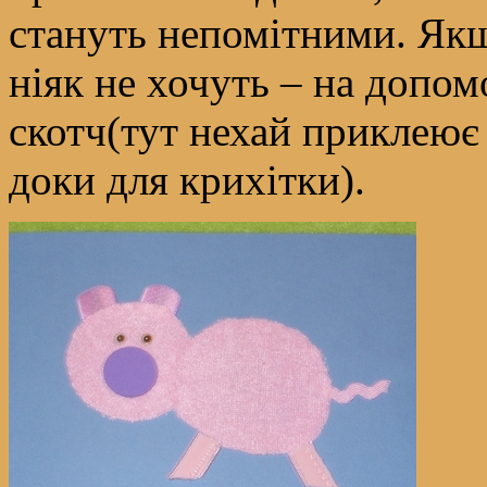
стануть непомітними. Якщ
ніяк не хочуть – на допо
скотч(тут нехай приклеює
доки для крихітки).