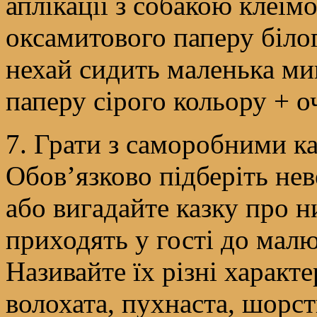
аплікації з собакою клеїмо
оксамитового паперу білог
нехай сидить маленька ми
паперу сірого кольору + о
7. Грати з саморобними к
Обов’язково підберіть не
або вигадайте казку про н
приходять у гості до малю
Називайте їх різні характ
волохата, пухнаста, шорст