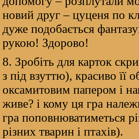
допомогу – розплутали мо
новий друг – цуценя по кл
дуже подобається фантазув
рукою! Здорово!
8. Зробіть для карток скр
з під взуттю), красиво її
оксамитовим папером і на
живе? і кому ця гра належ
гра поповнюватиметься р
різних тварин і птахів).