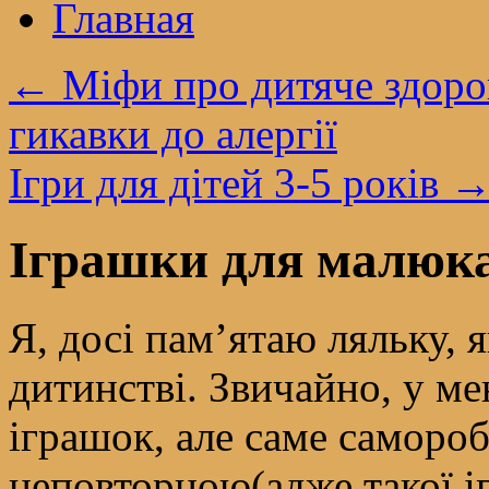
Главная
←
Міфи про дитяче здоров’
гикавки до алергії
Ігри для дітей 3-5 років
Іграшки для малюка
Я, досі пам’ятаю ляльку, 
дитинстві. Звичайно, у ме
іграшок, але саме саморо
неповторною(адже такої іг