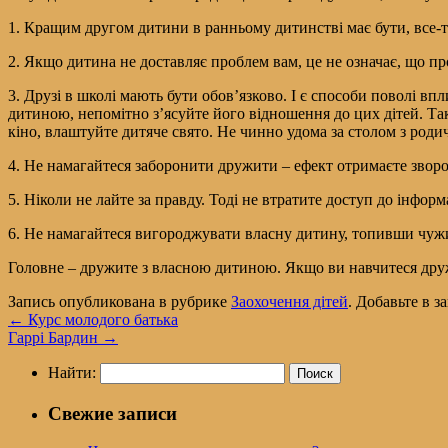
1. Кращим другом дитини в ранньому дитинстві має бути, все-та
2. Якщо дитина не доставляє проблем вам, це не означає, що пр
3. Друзі в школі мають бути обов’язково. І є способи поволі в
дитиною, непомітно з’ясуйте його відношення до цих дітей. Так
кіно, влаштуйте дитяче свято. Не чинно удома за столом з родич
4. Не намагайтеся заборонити дружити – ефект отримаєте зворо
5. Ніколи не лайте за правду. Тоді не втратите доступ до інформ
6. Не намагайтеся вигороджувати власну дитину, топивши чуж
Головне – дружите з власною дитиною. Якщо ви навчитеся дружи
Запись опубликована в рубрике
Заохочення дітей
. Добавьте в 
←
Курс молодого батька
Гаррі Бардин
→
Найти:
Свежие записи