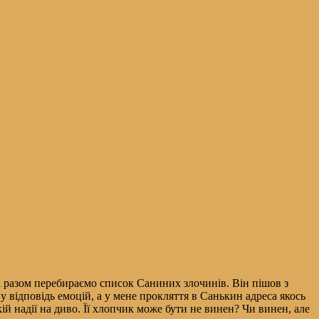
о і разом перебираємо список Саниних злочинів. Він пішов з
і у відповідь емоцій, а у мене прокляття в Санькин адреса якось
ій надії на диво. Її хлопчик може бути не винен? Чи винен, але