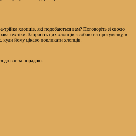
а-трійка хлопців, які подобаються вам? Поговоріть зі своєю
ава техніки. Запросіть цих хлопців з собою на прогулянку, в
ик, куди йому цікаво покликати хлопців.
ся до вас за порадою.