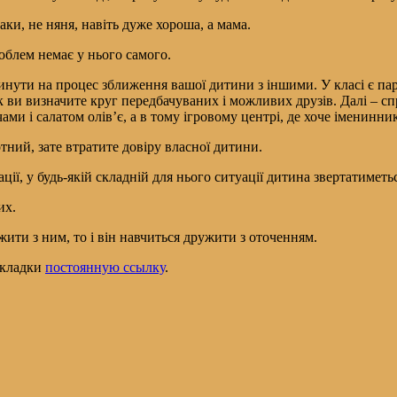
ки, не няня, навіть дуже хороша, а мама.
облем немає у нього самого.
плинути на процес зближення вашої дитини з іншими. У класі є пар
 ви визначите круг передбачуваних і можливих друзів. Далі – спр
ами і салатом олів’є, а в тому ігровому центрі, де хоче іменинн
тний, зате втратите довіру власної дитини.
ації, у будь-якій складній для нього ситуації дитина звертатиметь
их.
ти з ним, то і він навчиться дружити з оточенням.
закладки
постоянную ссылку
.