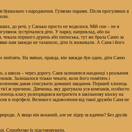
мі буквально з народження. Гуляємо парами. Після прогулянки я
азли.
нших, до речі, у Саньки просто не водилося. Мій син – не в
гулянок зустрічалися діти. У парку, наприклад, або на
, чекала першого дурень або пиписька, тут же брала Саню за
нянями нам завжди не таланило, діти їх виживали. А Саня і його
 люблять. На змінах, правда, він завжди був один, діти Саню
о, а школа – через дорогу. Саня залишився наодинці з реальним
ників. Залишалося тільки чекати, коли його помітять і
адоволенням давав списувати домашні завдання. Перший хлопець
тієї ж причини. Дівчинка, яку дратувала уся компанія, особисто
й хлопець класу розпорядився витратити в шкільному кіоску на
осив в портфелі. Великого задоволення від такої дружби Саня не
ироди. А якщо він коханий, але не лідер за вдачею? Без друзів
урі. Спробуємо їх підсумовувати.