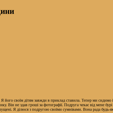
дини
рі. Я його своїм дітям завжди в приклад ставила. Тепер ми сидим
инку. Він не здав гроші за фотографії. Подруга чекає від мене бур
опущені. Я ділюся з подругою своїми сумнівами. Вона рада будь-як