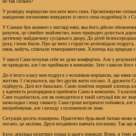
не так сильно?
У розвідку вирішуємо послати мого сина. Організовуємо спільн
навідними питаннями вивуджую зі свого сина подробиці їх з Са
У Саньки був анамнез у вигляді няні, яка його дійсно обожнюва
рахунок, це сімейне знайомство, воно природно дозується доросл
дитячому майданчику сусіднього двору. До дітей безпосередньо
руку, і вони йшли. Про це мені з гордістю розповідала подруга, 
няня, мабуть, співпали темпераментами. Хлопець від природи 
У школі Саня почував себе не дуже комфортно. Але у результаті
не кривдили, але і не приймали в компанію. Зате з школи його 
До п’ятого класу моя подруга з чоловіком вирішили, що няня си
життям. І з’ясувалося, що без друзів жити погано. А дружити С
підберуть. Далі все банально. Саню помітив перший хлопець кл
у вдячність розпорядився прийняти Саню в компанію. З класної 
Сане подобається, але як поводитися в такій ситуації він не зн
шоколадки і іншу смакоту. Саня гроші витрачати побоявся, але 
випробовував, але і виходу з положення не знав.
Ситуація досить поширена. Практично будь-який батько може в н
погано, це аксіома. Друзі неодмінно навчать поганому. Так що 
Існує декілька нехитрих порад із цього приводу. Вони, в тому а