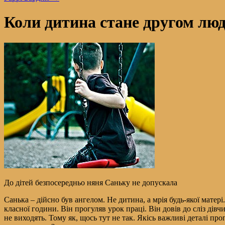
Коли дитина стане другом лю
До дітей безпосередньо няня Саньку не допускала
Санька – дійсно був ангелом. Не дитина, а мрія будь-якої мате
класної години. Він прогуляв урок праці. Він довів до сліз дівч
не виходять. Тому як, щось тут не так. Якісь важливі деталі пр