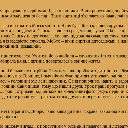
у прогулянку – дві мами і два хлопчики. Вони ровесники, знайо
нькой задушевної бесіди. Так в картинці з’являються бракуючі п
ла, а він платив їй взаємністю. Няня була його кращою другом. І
ими, а не дітьми. Санька з нянею грав, читав, гуляв. Під час про
 няня Саньку не допускала, спершу підходила сама, прислухалася
а я із заздрістю слухала. Мої-то – вічні сирітки дитсадівські, з 
спокійний, домашній.
 пристосувався. Учителі його любили – слухняних і тихих завжди
забирала няня, і дитина поверталася в звичне життя.
нові більше не потрібна. Тим паче, що проблем з дитиною не бул
аня не умів. Вірніше, йому нічим було притягнути увагу одноклас
асу – головний хуліган і двієчник. Саня покірливо, навіть із з
години Саня пішов, тому що пішли друзі. Урок праці прогуляв з 
ав. Гроші, отримані від батьків на колективні фотографії, перши
і здати не ризикнув – раптом з ним дружити перестануть. Так і н
еї потрапити. Добре, якщо ваша дитина яскрава, заводила від пр
ж робити?
бо іншому вигляді, є присутніми у будь-якій педагогічній літерат