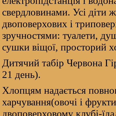
електропідстанція і водон
свердловинами. Усі діти 
двоповерхових і триповер
зручностями: туалети, ду
сушки віщої, просторий хо
Дитячий табір Червона Гі
21 день).
Хлопцям надається повноц
харчування(овочі і фрукт
двоповерховому клубі-їда