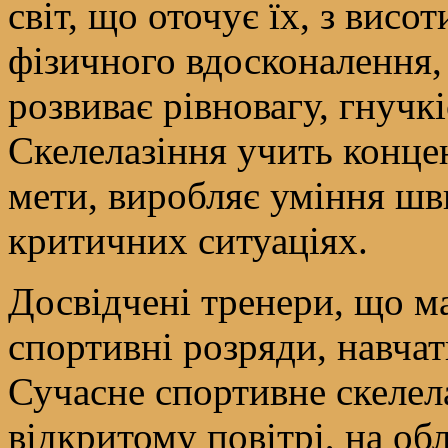
світ, що оточує їх, з вис
фізичного вдосконалення, 
розвиває рівновагу, гнучк
Скелелазіння учить конце
мети, виробляє уміння шв
критичних ситуаціях.
Досвідчені тренери, що ма
спортивні розряди, навчат
Сучасне спортивне скелел
відкритому повітрі, на об