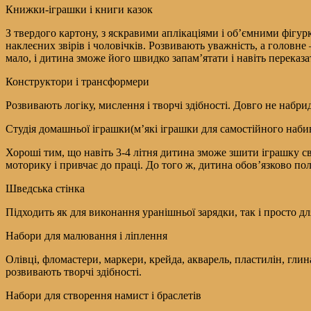
Книжки-іграшки і книги казок
З твердого картону, з яскравими аплікаціями і об’ємними фігур
наклеєних звірів і чоловічків. Розвивають уважність, а головн
мало, і дитина зможе його швидко запам’ятати і навіть переказа
Конструктори і трансформери
Розвивають логіку, мислення і творчі здібності. Довго не набр
Студія домашньої іграшки(м’які іграшки для самостійного наби
Хороші тим, що навіть 3-4 літня дитина зможе зшити іграшку св
моторику і привчає до праці. До того ж, дитина обов’язково п
Шведська стінка
Підходить як для виконання уранішньої зарядки, так і просто для
Набори для малювання і ліплення
Олівці, фломастери, маркери, крейда, акварель, пластилін, гли
розвивають творчі здібності.
Набори для створення намист і браслетів