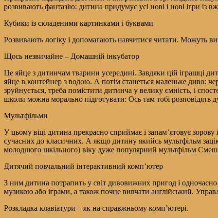
розвивають фантазію: дитина придумує усі нові і нові ігри із
Кубики із складеними картинками і буквами
Розвивають логіку і допомагають навчитися читати. Можуть вико
Щось незвичайне – Домашній інкубатор
Це яйце з дитинчам тварини усередині. Завдяки цій іграшці дит
яйце в контейнер з водою. А потім станеться маленьке диво: че
зруйнується, треба помістити дитинча у велику ємність, і спос
школи можна морально підготувати: Ось там тобі розповідять д
Мультфільми
У цьому віці дитина прекрасно сприймає і запам’ятовує зорову і
сучасних до класичних. А якщо дитину якийсь мультфільм зацік
молодшого шкільного) віку дуже популярний мультфільм Смешари
Дитячий повчальний інтерактивний комп’ютер
З ним дитина потрапить у світ дивовижних пригод і одночасно 
музикою або іграми, а також почне вивчати англійський. Управ
Розкладка клавіатури – як на справжньому комп’ютері.