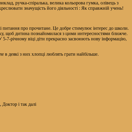
иклад, ручка-спіралька, велика кольорова гумка, олівець з
реслювати значущість його діяльності : Як справжній учень!
аші питання про прочитане. Це добре стимулює інтерес до школи.
авку, щоб дитина познайомилася з цими интересностями ближче.
У 5-7-річному віці діти прекрасно засвоюють нову інформацію,
Але в деякі з них хлопці люблять грати найбільше.
 Доктор і так далі