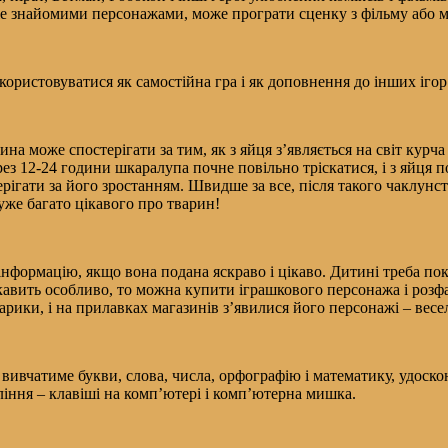
 вже знайомими персонажами, може програти сценку з фільму або м
ристовуватися як самостійна гра і як доповнення до інших ігор:
ина може спостерігати за тим, як з яйця з’являється на світ курч
рез 12-24 години шкаралупа почне повільно тріскатися, і з яйця 
терігати за його зростанням. Швидше за все, після такого чаклунс
уже багато цікавого про тварин!
нформацію, якщо вона подана яскраво і цікаво. Дитині треба показ
авить особливо, то можна купити іграшкового персонажа і розфар
ки, і на прилавках магазинів з’явилися його персонажі – веселі
вивчатиме букви, слова, числа, орфографію і математику, удоско
ління – клавіші на комп’ютері і комп’ютерна мишка.