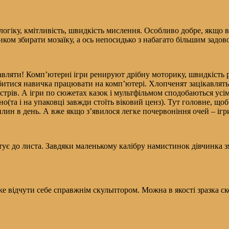
логіку, кмітливість, швидкість мислення. Особливо добре, якщо в
ом збирати мозаїку, а ось непосидько з набагато більшим задово
ляти! Комп’ютерні ігри ренируют дрібну моторику, швидкість ре
итися навичка працювати на комп’ютері. Хлопченят зацікавлять с
стрів. А ігри по сюжетах казок і мультфільмом сподобаються усі
но(та і на упаковці завжди стоїть віковий ценз). Тут головне, що
ин в день. А вже якщо з’явилося легке почервоніння очей – ігри 
отує до листа. Завдяки маленькому калібру намистинок дівчинка з
оже відчути себе справжнім скульптором. Можна в якості зразка с