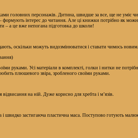
ками головних персонажів. Дитина, швидше за все, ще не уміє чи
е – формують інтерес до читання. Але ці книжки потрібно як мож
ти – а це вже непогана підготовка до школи!
идають, оскільки можуть видозмінюватися і ставати чимось новим
вання)
оїми руками. Усі матеріали в комплекті, голки і нитки не потріб
олюбить плюшевого звіра, зробленого своїми руками.
 відвисання на ній. Дуже корисно для хребта і м’язів.
на і швидко застигаюча пластична маса. Поступово готують малюк