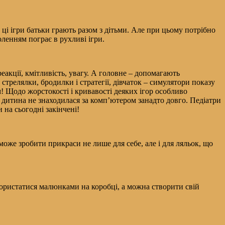
 ці ігри батьки грають разом з дітьми. Але при цьому потрібно
ленням пограє в рухливі ігри.
акції, кмітливість, увагу. А головне – допомагають
трелялки, бродилки і стратегії, дівчаток – симулятори показу
м! Щодо жорстокості і кривавості деяких ігор особливо
б дитина не знаходилася за комп’ютером занадто довго. Педіатри
на сьогодні закінчені!
може зробити прикраси не лише для себе, але і для ляльок, що
користатися малюнками на коробці, а можна створити свій