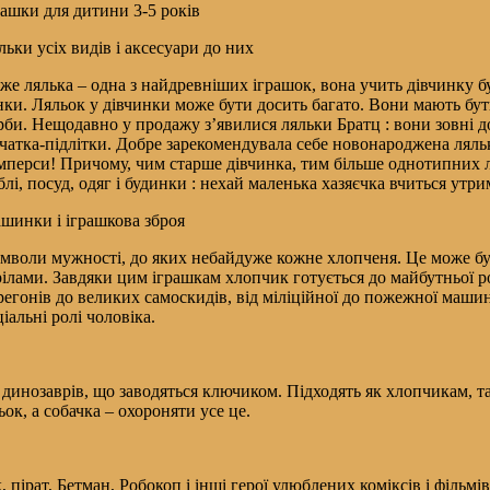
рашки для дитини 3-5 років
льки усіх видів і аксесуари до них
же лялька – одна з найдревніших іграшок, вона учить дівчинку бу
нки. Ляльок у дівчинки може бути досить багато. Вони мають бути
рби. Нещодавно у продажу з’явилися ляльки Братц : вони зовні д
вчатка-підлітки. Добре зарекомендувала себе новонароджена ляльк
мперси! Причому, чим старше дівчинка, тим більше однотипних ля
блі, посуд, одяг і будинки : нехай маленька хазяєчка вчиться утр
шинки і іграшкова зброя
мволи мужності, до яких небайдуже кожне хлопченя. Це може бути
рілами. Завдяки цим іграшкам хлопчик готується до майбутньої 
регонів до великих самоскидів, від міліційної до пожежної машин
ціальні ролі чоловіка.
 динозаврів, що заводяться ключиком. Підходять як хлопчикам, та
к, а собачка – охороняти усе це.
ірат, Бетман, Робокоп і інші герої улюблених коміксів і фільмів.