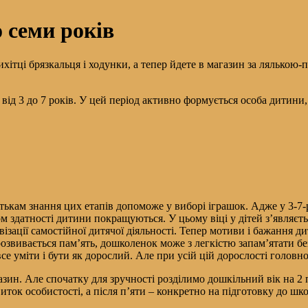
о семи років
рихітці брязкальця і ходунки, а тепер йдете в магазин за ляльк
д 3 до 7 років. У цей період активно формується особа дитини, 
ькам знання цих етапів допоможе у виборі іграшок. Адже у 3-7-р
ом здатності дитини покращуються. У цьому віці у дітей з’являєт
ізації самостійної дитячої діяльності. Тепер мотиви і бажання 
озвивається пам’ять, дошколенок може з легкістю запам’ятати без
се уміти і бути як дорослий. Але при усій цій дорослості головн
зин. Але спочатку для зручності розділимо дошкільний вік на 2 п
иток особистості, а після п’яти – конкретно на підготовку до шк