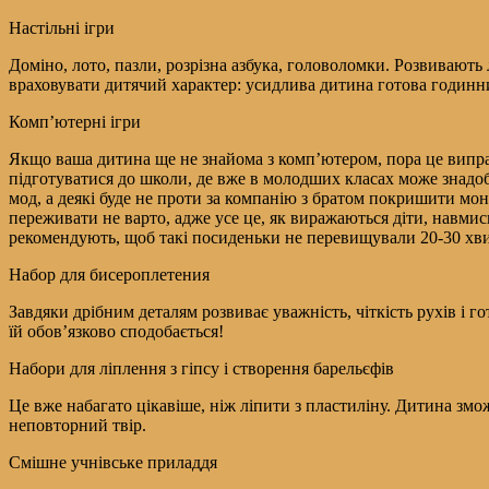
Настільні ігри
Доміно, лото, пазли, розрізна азбука, головоломки. Розвивають 
враховувати дитячий характер: усидлива дитина готова годинник
Комп’ютерні ігри
Якщо ваша дитина ще не знайома з комп’ютером, пора це виправ
підготуватися до школи, де вже в молодших класах може знадоб
мод, а деякі буде не проти за компанію з братом покришити мон
переживати не варто, адже усе це, як виражаються діти, навмис
рекомендують, щоб такі посиденьки не перевищували 20-30 хвил
Набор для бисероплетения
Завдяки дрібним деталям розвиває уважність, чіткість рухів і г
їй обов’язково сподобається!
Набори для ліплення з гіпсу і створення барельєфів
Це вже набагато цікавіше, ніж ліпити з пластиліну. Дитина зм
неповторний твір.
Смішне учнівське приладдя