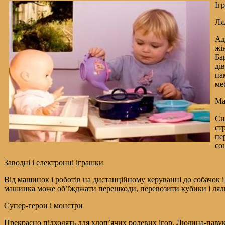
Іг
Ля
Ад
жі
Ба
ді
па
ме
Ма
Си
ст
пе
со
Заводні і електронні іграшки
Від машинок і роботів на дистанційному керуванні до собачок і
машинка може об’їжджати перешкоди, перевозити кубики і ляльо
Супер-герои і монстри
Прекрасно підходять для хлоп’ячих ролевих ігор. Людина-павук, п