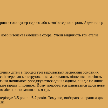
ою-принцесою, супер-героем або комп’ютерною грою. Адже тепер
його інтелект і емоційна сфера. Учені виділяють три етапи
ічних дітей в процесі гри відбувається засвоєння основних
ься інтерес до конструювання, малювання, ліплення, плетіння.
дитини починають узгоджуватися один з одним, він діє не лише
ліч віршів і пісеньок. Йому подобається дізнаватися щось нове,
ою діяльністю залишається гра.
еріоди: 3-5 років і 5-7 років. Тому що, вибираючи іграшки для
оли.