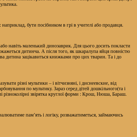
ультика.
 наприклад, бути посібником в грі в учителі або продавця.
а або навіть маленький динозаврик. Для цього досить покласти
покажеться дитинча. А після того, як шкаралупа яйця повністю
тва дитина зацікавиться книжками про цих тварин. Та і до
увати різні мультики – і вітчизняні, і диснеевские, від
бовування по мультику. Зараз серед дітей дошкільного(та і
 різноколірні звірятка круглої форми : Крош, Нюша, Бараш.
налюватиме пам’ять і логіку, розважатиметься, займаючись