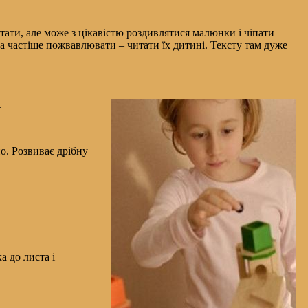
тати, але може з цікавістю роздивлятися малюнки і чіпати
на частіше пожвавлювати – читати їх дитині. Тексту там дуже
.
но. Розвиває дрібну
а до листа і