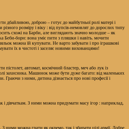
ти дбайливою, доброю – готує до майбутньої ролі матері і
 різного розміру і віку : від пупсів-немовлят до дорослих типу
осить схожі на Барби, але виглядають значно молодше – як
а Беби-борн: вона уміє пити з пляшки і навіть. мочити
льок можна їй купувати. Не варто забувати і про іграшкові
имувати їх в чистоті і заселяє новими вихованцями!
 пістолет, автомат, космічний бластер, меч або лук із
ролі захисника. Машинок може бути дуже багато: від маленьких
и. Граючи з ними, дитина дізнається про нові професії і
к і дівчаткам. З ними можна придумати масу ігор : наприклад,
 З ними можна грати як окремо, так і збирати цілі армії. Добре