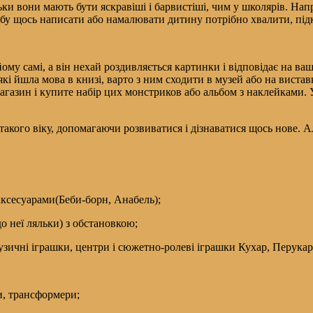
и вони мають бути яскравіші і барвистіші, чим у школярів. Напр
обу щось написати або намалювати дитину потрібно хвалити, підк
йому самі, а він нехай роздивляється картинки і відповідає на в
кі йшла мова в книзі, варто з ним сходити в музей або на вист
агазин і купите набір цих монстриков або альбом з наклейками. 
й такого віку, допомагаючи розвиватися і дізнаватися щось нове. 
аксесуарами(Беби-борн, Анабель);
до неї ляльки) з обстановкою;
музичні іграшки, центри і сюжетно-ролеві іграшки Кухар, Перукар,
и, трансформери;