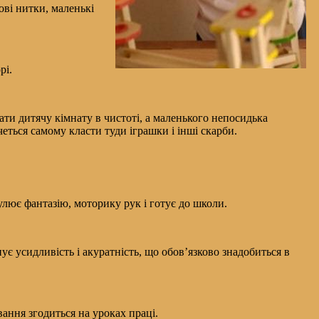
ові нитки, маленькі
рі.
ати дитячу кімнату в чистоті, а маленького непосидька
четься самому класти туди іграшки і інші скарби.
мулює фантазію, моторику рук і готує до школи.
ує усидливість і акуратність, що обов’язково знадобиться в
вання згодиться на уроках праці.