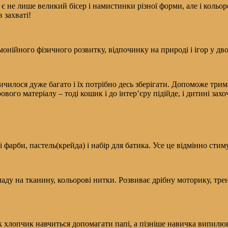
є не лише великий бісер і намистинки різної форми, але і кольор
 захваті!
рмонійного фізичного розвитку, відпочинку на природі і ігор у дво
ичилося дуже багато і їх потрібно десь зберігати. Допоможе трим
вого матеріалу – тоді кошик і до інтер’єру підійде, і дитині захо
 фарби, пастель(крейда) і набір для батика. Усе це відмінно сти
ладу на тканину, кольорові нитки. Розвиває дрібну моторику, трен
Так хлопчик навчиться допомагати папі, а пізніше навичка випилю