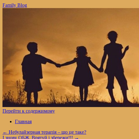
Family Blog
Перейти к содержимому
Главная
←
Небулайзерная терапія – що це таке?
І знову ОБЖ. Врятуй і збережи!!!
→