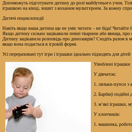
Допоможуть підготувати дитину до ролі майбутнього учня. Тільк
іграшкою на кінці, зошит з коханим мультгероем. За кожну спр
Дитячі енциклопедії
Навіть якщо ваша дитина ще не уміє читати – не біда! Читайте 
Якщо дитину сильно зацікавили певні тварини або явища, про я
Дитину зацікавила розповідь про динозаврів? Сходіть разом в м
якщо вона подається в ігровій формі.
Усі перераховані тут ігри і іграшки ідеально підходять для діте
Улюблені іграшки
У дівчаток:
1. ляльки-пупси з 
2. Барби(і подібні 
3. м’які іграшки, 
У хлопчиків:
1. машинка, робот