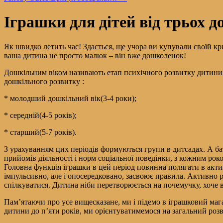
Іграшки для дітей від трьох д
Як швидко летить час! Здається, ще учора ви купували своїй к
ваша дитина не просто малюк – він вже дошколенок!
Дошкільним віком називають етап психічного розвитку дитини ві
дошкільного розвитку :
* молодший дошкільний вік(3-4 роки);
* середній(4-5 років);
* старший(5-7 років).
З урахуванням цих періодів формуються групи в дитсадах. А бат
прийомів діяльності і норм соціальної поведінки, з кожним рок
Головна функція іграшки в цей період повинна полягати в актив
імпульсивно, але і опосередковано, засвоює правила. Активно р
спілкуватися. Дитина ніби перетворюється на почемучку, хоче в
Пам’ятаючи про усе вищесказане, ми і підемо в іграшковий мага
дитини до п’яти років, ми орієнтуватимемося на загальний розв