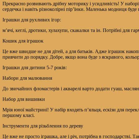
Прекрасно розвивають дрібну моторику і усидливість! У наборі 
сердечка і навіть різноколірні пір’їнки. Маленька модниця буде в
Іграшки для рухливих ігор:
м’ячі, кеглі, дротики, хулахупи, скакалки та ін. Потрібні для га
Кошик для іграшок
Це вже швидше не для дітей, а для батьків. Адже іграшок накоп
привчити до порядку. Добре, якщо вона буде з яскравого, кольоро
Іграшки для дитини 5-7 років:
Набори для малювання
До звичайних фломастерів і акварелі варто додати гуаш, масляні
Набор для вишивки
Мрія юної майстрині! У набір входять п’яльця, ескізи для перек
першому класі.
Інструменти для різьблення по дереву
Це вже не просто іграшка, але і річ, потрібна в господарстві. 