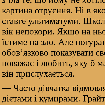
картина отруєння. Ні в яко
ставте ультиматуми. Школя
вік непокори. Якщо на ньог
їстиме на зло. Але потура
обов’язково показувати с
поважає і любить, яку б м
він прислухається.
— Часто дівчатка відмовл
дієтами і кумирами. Грай