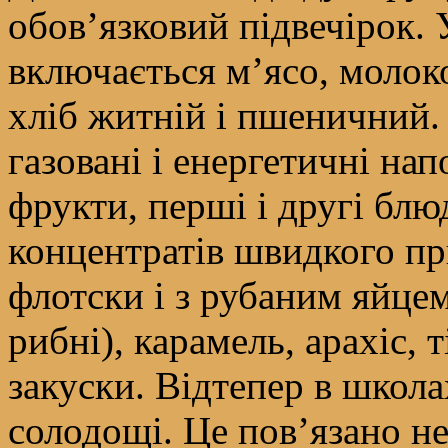
обов’язковий підвечірок.
включається м’ясо, молок
хліб житній і пшеничний.
газовані і енергетичні нап
фрукти, перші і другі блю
концентратів швидкого пр
флотски і з рубаним яйцем
рибні), карамель, арахіс, 
закуски. Відтепер в школ
солодощі. Це пов’язано н