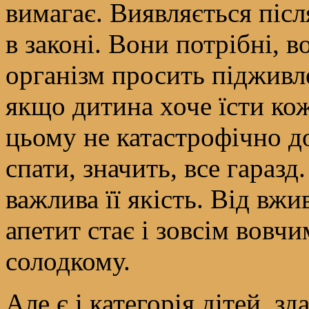
вимагає. Виявляється піс
в законі. Вони потрібні, 
організм просить підживл
якщо дитина хоче їсти кож
цьому не катастрофічно дод
спати, значить, все гаразд
важлива її якість. Від вж
апетит стає і зовсім вовчи
солодкому.
Але є і категорія дітей, 