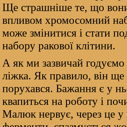
Ще страшніше те, що вони
впливом хромосомний наб
може змінитися і стати п
набору ракової клітини.
А як ми зазвичай годуємо 
ліжка. Як правило, він ще
порухався. Бажання є у н
квапиться на роботу і поч
Малюк нервує, через це у
ферменти, спазмується жо