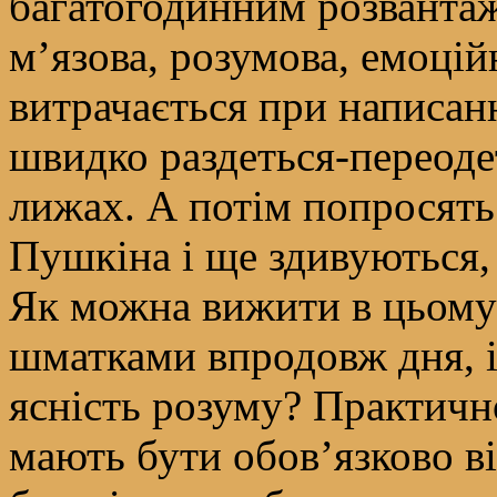
багатогодинним розвантаж
м’язова, розумова, емоційн
витрачається при написан
швидко раздеться-переодет
лижах. А потім попросять
Пушкіна і ще здивуються,
Як можна вижити в цьому
шматками впродовж дня, і
ясність розуму? Практич
мають бути обов’язково ві