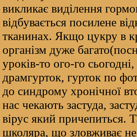
викликає виділення гормон
відбувається посилене від
тканинах. Якщо цукру в кр
організм дуже багато(посн
уроків-то ого-го сьогодні,
драмгурток, гурток по фо
до синдрому хронічної вто
нас чекають застуда, засту
вірус який причепиться. 
школяра, що зловживає не