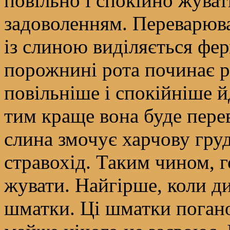
повільно і спокійно жуват
задоволенням. Переварюван
із слиною виділяється фер
порожнині рота починає 
повільніше і спокійніше й
тим краще вона буде перев
слина змочує харчову груд
стравохід. Таким чином, 
жувати. Найгірше, коли ди
шматки. Ці шматки погано