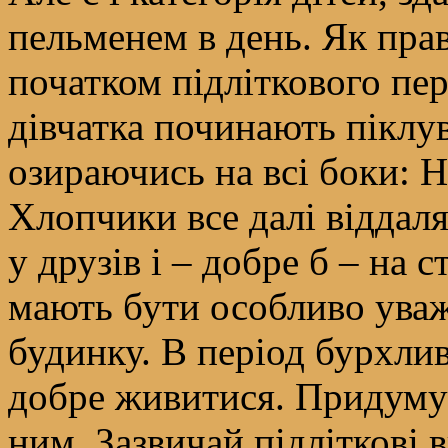
пельменем в день. Як прав
початком підліткового пер
дівчатка починають піклув
озираючись на всі боки: Н
Хлопчики все далі віддал
у друзів і – добре б – на 
мають бути особливо уваж
будинку. В період бурхли
добре живитися. Придумуй
ним. Зазвичай підліткові 