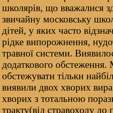
школярів, що вважалися 
звичайну московську школ
дітей, у яких часто відзна
рідке випорожнення, нудо
травної системи. Виявило
додаткового обстеження. М
обстежувати тільки найбіл
виявили двох хворих вир
хворих з тотальною пора
тракту(від стравоходу до