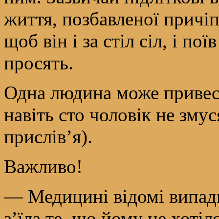
життя, позбавленої причіп
щоб він і за стіл сіл, і п
просять.
Одна людина може привест
навіть сто чоловік не зму
прислів’я).
Важливо!
— Медицині відомі випадк
з’їла те, що йому не хотіл