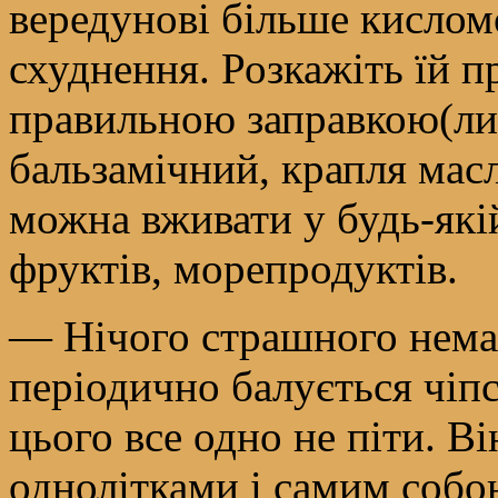
вередунові більше кислом
схуднення. Розкажіть їй пр
правильною заправкою(ли
бальзамічний, крапля масл
можна вживати у будь-якій 
фруктів, морепродуктів.
— Нічого страшного немає
періодично балується чіпс
цього все одно не піти. В
однолітками і самим собою