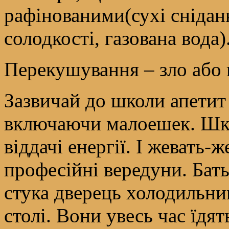
рафінованими(сухі снідан
солодкості, газована вода)
Перекушування – зло або
Зазвичай до школи апетит з
включаючи малоешек. Шко
віддачі енергії. І жевать-
професійні вередуни. Бат
стука дверець холодильни
столі. Вони увесь час їдят