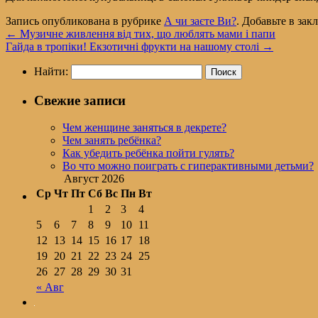
Запись опубликована в рубрике
А чи заєте Ви?
. Добавьте в за
←
Музичне живлення від тих, що люблять мами і папи
Гайда в тропіки! Екзотичні фрукти на нашому столі
→
Найти:
Свежие записи
Чем женщине заняться в декрете?
Чем занять ребёнка?
Как убедить ребёнка пойти гулять?
Во что можно поиграть с гиперактивными детьми?
Август 2026
Ср
Чт
Пт
Сб
Вс
Пн
Вт
1
2
3
4
5
6
7
8
9
10
11
12
13
14
15
16
17
18
19
20
21
22
23
24
25
26
27
28
29
30
31
« Авг