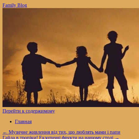
Family Blog
Перейти к содержимому
Главная
←
Музичне живлення від тих, що люблять мами і папи
Гайда в тропіки! Екзотичні фрукти на нашому столі
→