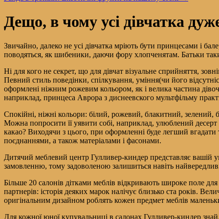
Дещо, в чому усі дівчатка дуж
Звичайно, далеко не усі дівчатка мріють бути принцесами і бале
поводяться, як шибеники, даючи фору хлопченятам. Батьки таких
Ні для кого не секрет, що для дівчат візуальне сприйняття, зов
Певний стиль поведінки, спілкування, уміння(чи його відсутніс
оформлені ніжним рожевим кольором, як і велика частина дівочи
наприклад, принцеса Аврора з диснеевского мультфільму практи
Спокійні, ніжні кольори: білий, рожевий, блакитний, зелений, 
Можна попросити її уявити собі, наприклад, улюблений десерт 
какао? Виходячи з цього, при оформленні буде легший вгадати т
поєднаннями, а також матеріалами і фасонами.
Дитячий меблевий центр Гулливер-киндер представляє вашій ув
замовленню, тому задоволеною залишиться навіть найвередливі
Більше 20 салонів дітками меблів відкривають широке поле для 
партнерів: історія деяких марок налічує близько ста років. Ве
оригінальним дизайном роблять кожен предмет меблів маленьки
Для кожної юної купувальниці в салонах Гулливер-киндер знайде