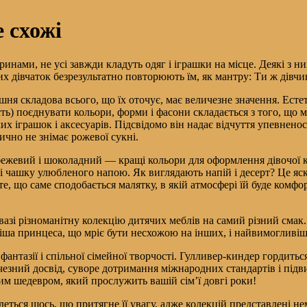
е схожі
ринами, не усі завжди кладуть одяг і іграшки на місце. Деякі з 
 дівчаток безрезультатно повторюють їм, як мантру: Ти ж дівчинк
нішня складова всього, що їх оточує, має величезне значення. Ес
ть) поєднувати кольори, форми і фасони складається з того, що м
х іграшок і аксесуарів. Підсвідомо він надає відчуття упевненос
чно не знімає рожевої сукні.
бежевий і шоколадний — кращі кольори для оформлення дівочої кі
і чашку улюбленого напою. Як виглядають напій і десерт? Це яскр
е, що саме сподобається малятку, в якій атмосфері їй буде комфо
азі різноманітну колекцію дитячих меблів на самий різний смак
ша принцеса, що мріє бути несхожою на інших, і найвимогливіша
фантазії і спільної сімейної творчості. Гулливер-киндер гордить
личезний досвід, суворе дотримання міжнародних стандартів і під
м шедевром, який прослужить вашій сім’ї довгі роки!
ться щось, що притягне її увагу, адже колекцій представлені не