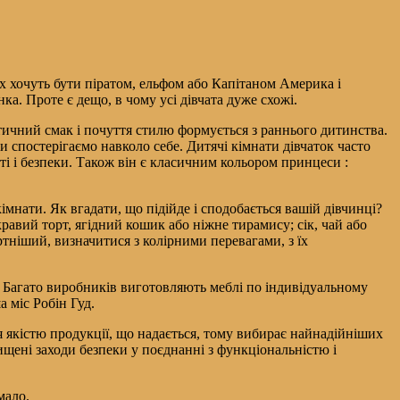
них хочуть бути піратом, ельфом або Капітаном Америка і
а. Проте є дещо, в чому усі дівчата дуже схожі.
тетичний смак і почуття стилю формується з раннього дитинства.
и спостерігаємо навколо себе. Дитячі кімнати дівчаток часто
ті і безпеки. Також він є класичним кольором принцеси :
мнати. Як вгадати, що підійде і сподобається вашій дівчинці?
авий торт, ягідний кошик або ніжне тирамису; сік, чай або
ртніший, визначитися з колірними перевагами, з їх
. Багато виробників виготовляють меблі по індивідуальному
 міс Робін Гуд.
ся якістю продукції, що надається, тому вибирає найнадійніших
вищені заходи безпеки у поєднанні з функціональністю і
мало.