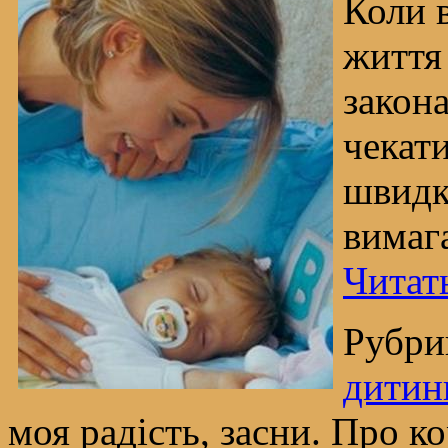
Коли в
життя
закон
чекати
швидк
вимаг
Читат
Рубри
дитин
моя радість, засни. Про к