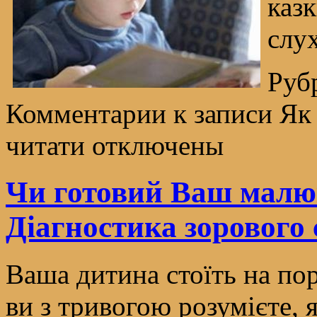
казк
слу
Руб
Комментарии
к записи Як
читати
отключены
Чи готовий Ваш малюк
Діагностика зорового
Ваша дитина стоїть на пор
ви з тривогою розумієте, 