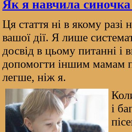
Як я навчила синочка
Ця стаття ні в якому разі
вашої дії. Я лише система
досвід в цьому питанні і 
допомогти іншим мамам п
легше, ніж я.
Коли
і ба
пісе