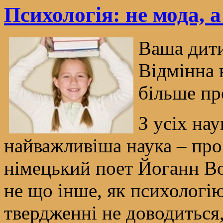
Психологія: не мода, 
Ваша дити
Відмінна 
більше пр
З усіх на
найважливіша наука – про
німецький поет Йоганн Во
не що інше, як психологі
твердженні не доводиться