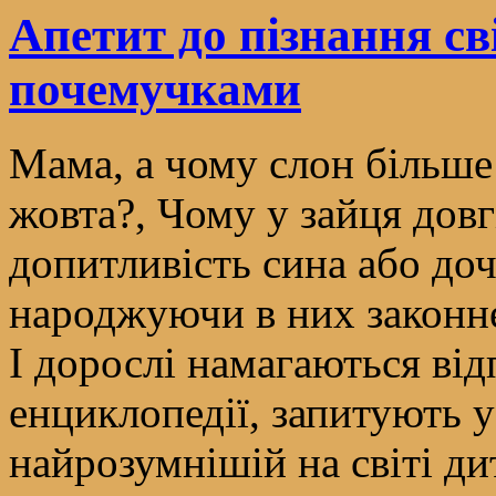
Апетит до пізнання св
почемучками
Мама, а чому слон більше
жовта?, Чому у зайця довгі
допитливість сина або доч
народжуючи в них законне 
І дорослі намагаються від
енциклопедії, запитують 
найрозумнішій на світі дит